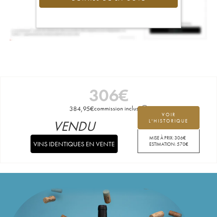
306
€
384,95
€
commission incluse
VOIR
VENDU
L'HISTORIQUE
MISE À PRIX:
306
€
VINS IDENTIQUES EN VENTE
ESTIMATION:
570
€