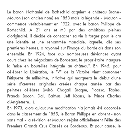
Le baron Nathaniel de Rothschild acquiert le château Brane-
Mouton (son ancien nom) en 1853 mais la légende « Mouton » 
commence véritablement en 1922, avec le baron Philippe de 
Rothschild. A 21 ans et mû par des ambitions pleines 
d'originalité, il décide de consacrer sa vie à forger pour le cru 
une identité et une renommée mondiale, laquelle, dès ses 
premières heures, a rayonné sur l'image du bordelais dans son 
ensemble. En 1924, face aux nombreuses déviances ayant 
cours chez les négociants de Bordeaux, le propriétaire inaugure 
la "mise en bouteilles intégrale au château". En 1945, pour 
célébrer la Libération, le "V" de la Victoire vient couronner 
l'étiquette du millésime, initiative qui marquera le début d'une 
série d'œuvres originales créées chaque année par des 
peintres célèbres (Miró, Chagall, Braque, Picasso, Tàpies, 
Francis Bacon, Dali, Balthus, Jeff Koons, le Prince Charles 
d'Angleterre...). 
En 1973, alors qu'aucune modification n'a jamais été accordée 
dans le classement de 1855, le Baron Philippe en obtient - non 
sans mal - la révision et Mouton rejoint officiellement l'élite des 
Premiers Grands Crus Classés de Bordeaux. Et pour cause, le 