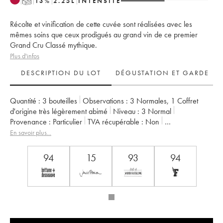
T
13
%
2.25
L
INTENSITÉ
Récolte et vinification de cette cuvée sont réalisées avec les
mêmes soins que ceux prodigués au grand vin de ce premier
Grand Cru Classé mythique.
Plus d'infos
DESCRIPTION DU LOT
DÉGUSTATION ET GARDE
Quantité :
3 bouteilles
Observations :
3 Normales
,
1 Coffret
d'origine très légèrement abimé
Niveau :
3
Normal
Provenance :
particulier
TVA récupérable :
non
Région :
Bordeaux
Appellation :
Pauillac
En savoir plus...
Classement :
Second Vin
Propriétaire :
Famille Rothschild
94
15
93
94