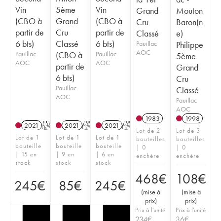
Vin
5ème
Vin
Grand
Mouton
(CBO à
Grand
(CBO à
Cru
Baron(n
partir de
Cru
partir de
Classé
e)
6 bts)
Classé
6 bts)
Pauillac
Philippe
AOC
Pauillac
(CBO à
Pauillac
5ème
AOC
AOC
partir de
Grand
6 bts)
Cru
Pauillac
Classé
AOC
Pauillac
AOC
1983
1998
2021
T
2021
T
2021
T
Lot de 2
Lot de 3
Lot de 1
Lot de 1
Lot de 1
bouteilles
bouteilles
bouteille
bouteille
bouteille
| 0
| 0
| 15 en
| 9 en
| 6 en
enchère
enchère
stock
stock
stock
468
€
108
€
245
€
85
€
245
€
(
mise à
(
mise à
prix
)
prix
)
Prix à l'unité
Prix à l'unité
234
€
36
€