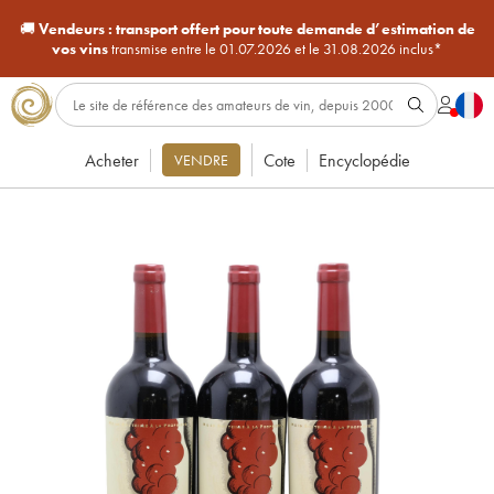
🚚
Vendeurs :
transport offert pour toute demande d’estimation de
vos vins
transmise entre le 01.07.2026 et le 31.08.2026 inclus*
Acheter
Cote
Encyclopédie
VENDRE