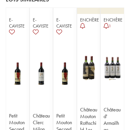
E-
E-
E-
ENCHÈRE
ENCHÈRE
CAVISTE
CAVISTE
CAVISTE
1
Château
Château
Petit
Château
Petit
Mouton
d'
Mouton
Clerc
Mouton
Rothschi
Armailh
Second
Milon
Second
ld 1er
ac -