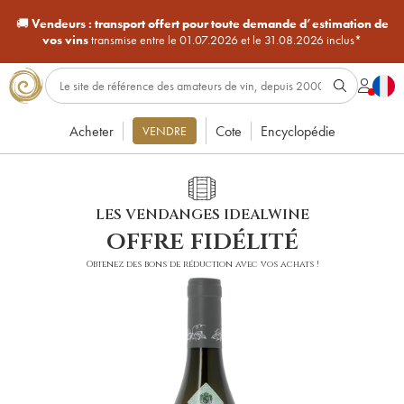
🚚
Vendeurs :
transport offert pour toute demande d’estimation de
vos vins
transmise entre le 01.07.2026 et le 31.08.2026 inclus*
Acheter
Cote
Encyclopédie
VENDRE
LES VENDANGES IDEALWINE
offre fidélité
Obtenez des bons de réduction avec vos achats !