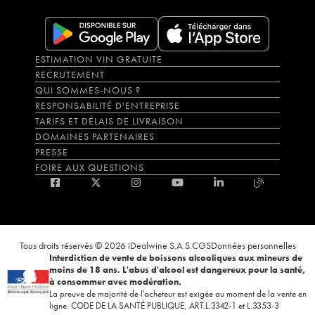
ESTIMATION VIN GRATUITE
RECRUTEMENT
QUI SOMMES-NOUS ?
RESPONSABILITÉ D'ENTREPRISE
TARIFS ET DÉLAIS DE LIVRAISON
DOMAINES PARTENAIRES
PRESSE
FOIRE AUX QUESTIONS
Tous droits réservés © 2026 iDealwine S.A.S.
CGS
Données personnelles
Interdiction de vente de boissons alcooliques aux mineurs de
moins de 18 ans. L'abus d'alcool est dangereux pour la santé,
à consommer avec modération.
La preuve de majorité de l'acheteur est exigée au moment de la vente en
ligne. CODE DE LA SANTÉ PUBLIQUE, ART.L.3342-1 et L.3353-3