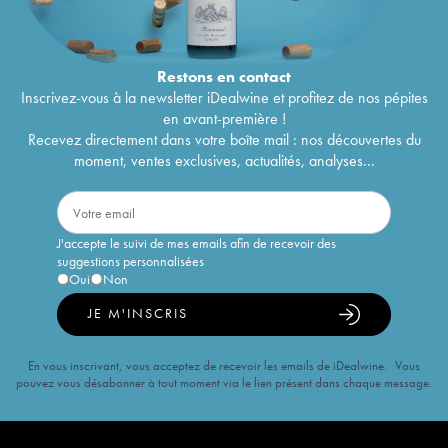
Restons en
contact
Inscrivez-vous à la newsletter iDealwine et profitez de nos pépites
en avant-première !
Recevez directement dans votre boîte mail : nos découvertes du
moment, ventes exclusives, actualités, analyses...
J'accepte le suivi de mes emails afin de recevoir des
suggestions personnalisées
Oui
Non
JE M'INSCRIS
En vous inscrivant, vous acceptez de recevoir les emails de iDealwine. Vous
pouvez vous désabonner à tout moment via le lien présent dans chaque message.