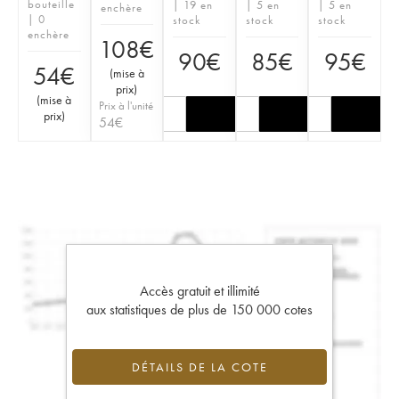
bouteille
| 19 en
| 5 en
| 5 en
enchère
| 0
stock
stock
stock
enchère
108
€
90
€
85
€
95
€
54
€
(
mise à
prix
)
(
mise à
Prix à l'unité
prix
)
54
€
Accès gratuit et illimité
aux statistiques de plus de 150 000 cotes
DÉTAILS DE LA COTE