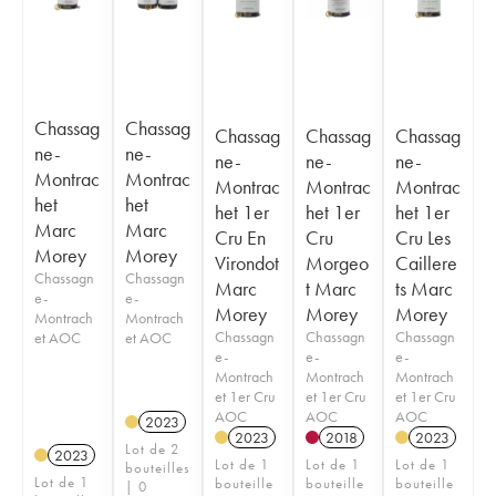
Chassag
Chassag
Chassag
Chassag
Chassag
ne-
ne-
ne-
ne-
ne-
Montrac
Montrac
Montrac
Montrac
Montrac
het
het
het 1er
het 1er
het 1er
Marc
Marc
Cru En
Cru
Cru Les
Morey
Morey
Virondot
Morgeo
Caillere
Chassagn
Chassagn
Marc
t Marc
ts Marc
e-
e-
Morey
Morey
Morey
Montrach
Montrach
Chassagn
Chassagn
Chassagn
et AOC
et AOC
e-
e-
e-
Montrach
Montrach
Montrach
et 1er Cru
et 1er Cru
et 1er Cru
AOC
AOC
AOC
2023
2023
2018
2023
Lot de 2
2023
Lot de 1
Lot de 1
Lot de 1
bouteilles
Lot de 1
bouteille
bouteille
bouteille
| 0