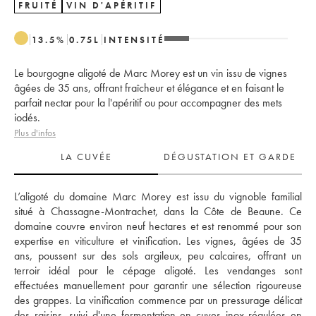
FRUITÉ
VIN D'APÉRITIF
13.5
%
0.75
L
INTENSITÉ
Le bourgogne aligoté de Marc Morey est un vin issu de vignes
âgées de 35 ans, offrant fraîcheur et élégance et en faisant le
parfait nectar pour la l'apéritif ou pour accompagner des mets
iodés.
Plus d'infos
LA CUVÉE
DÉGUSTATION ET GARDE
L’aligoté du domaine Marc Morey est issu du vignoble familial 
situé à Chassagne-Montrachet, dans la Côte de Beaune. Ce 
domaine couvre environ neuf hectares et est renommé pour son 
expertise en viticulture et vinification. Les vignes, âgées de 35 
ans, poussent sur des sols argileux, peu calcaires, offrant un 
terroir idéal pour le cépage aligoté. Les vendanges sont 
effectuées manuellement pour garantir une sélection rigoureuse 
des grappes. La vinification commence par un pressurage délicat 
des raisins, suivi d'une fermentation en cuves inox régulées en 