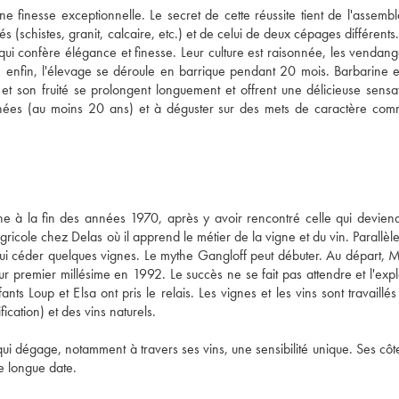
 finesse exceptionnelle. Le secret de cette réussite tient de l'assembl
s (schistes, granit, calcaire, etc.) et de celui de deux cépages différents. 
i confère élégance et finesse. Leur culture est raisonnée, les vendange
t, enfin, l'élevage se déroule en barrique pendant 20 mois. Barbarine e
t son fruité se prolongent longuement et offrent une délicieuse sensat
nées (au moins 20 ans) et à déguster sur des mets de caractère com
ne à la fin des années 1970, après y avoir rencontré celle qui deviend
cole chez Delas où il apprend le métier de la vigne et du vin. Parallèle
lui céder quelques vignes. Le mythe Gangloff peut débuter. Au départ, Ma
 premier millésime en 1992. Le succès ne se fait pas attendre et l'exploi
ts Loup et Elsa ont pris le relais. Les vignes et les vins sont travaillés 
cation) et des vins naturels. 
ui dégage, notamment à travers ses vins, une sensibilité unique. Ses côte
e longue date.