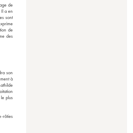
age de 
Il a en 
s sont 
xprime 
ion de 
me des 
ra son 
ment à 
thilde 
tation 
le plus 
-rôties 