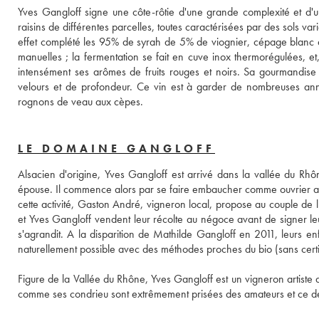
Yves Gangloff signe une côte-rôtie d'une grande complexité et d'une
raisins de différentes parcelles, toutes caractérisées par des sols varié
effet complété les 95% de syrah de 5% de viognier, cépage blanc qu
manuelles ; la fermentation se fait en cuve inox thermorégulées, e
intensément ses arômes de fruits rouges et noirs. Sa gourmandise e
velours et de profondeur. Ce vin est à garder de nombreuses an
rognons de veau aux cèpes.
LE DOMAINE GANGLOFF
Alsacien d'origine, Yves Gangloff est arrivé dans la vallée du Rhô
épouse. Il commence alors par se faire embaucher comme ouvrier agri
cette activité, Gaston André, vigneron local, propose au couple de 
et Yves Gangloff vendent leur récolte au négoce avant de signer leur
s'agrandit. A la disparition de Mathilde Gangloff en 2011, leurs enfan
naturellement possible avec des méthodes proches du bio (sans certifi
Figure de la Vallée du Rhône, Yves Gangloff est un vigneron artiste q
comme ses condrieu sont extrêmement prisées des amateurs et ce d