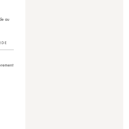
rde au
RDE
gèrement