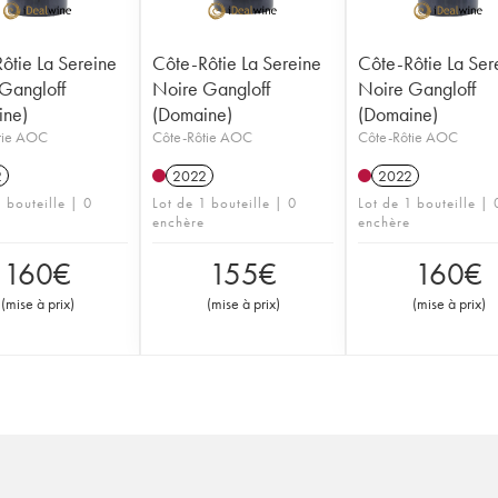
ôtie La Sereine
Côte-Rôtie La Sereine
Côte-Rôtie La Ser
Gangloff
Noire Gangloff
Noire Gangloff
ine)
(Domaine)
(Domaine)
tie AOC
Côte-Rôtie AOC
Côte-Rôtie AOC
2
2022
2022
 bouteille | 0
Lot de 1 bouteille | 0
Lot de 1 bouteille | 
enchère
enchère
160
€
155
€
160
€
(
mise à prix
)
(
mise à prix
)
(
mise à prix
)