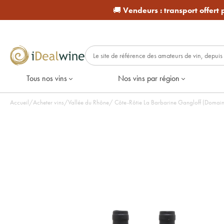
🚚
Vendeurs :
transport offert
Tous nos vins
Nos vins par région
Accueil
/
Acheter vins
/
Vallée du Rhône
/
Côte-Rôtie La Barbarine Gangloff (Domaine