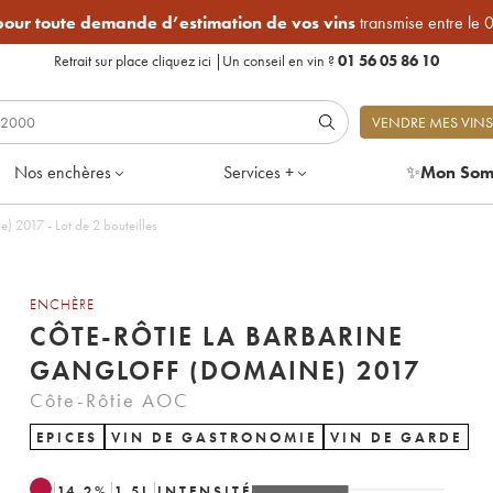
 pour toute demande d’estimation de vos vins
transmise entre le 
Retrait sur place
cliquez ici
|
Un conseil en vin ?
01 56 05 86 10
VENDRE MES VINS
Nos enchères
Services +
✨
Mon Som
) 2017 - Lot de 2 bouteilles
ENCHÈRE
CÔTE-RÔTIE LA BARBARINE
GANGLOFF (DOMAINE) 2017
Côte-Rôtie AOC
EPICES
VIN DE GASTRONOMIE
VIN DE GARDE
14.2
%
1.5
L
INTENSITÉ