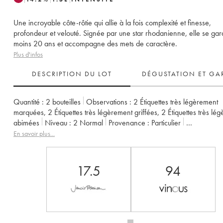
Une incroyable côte-rôtie qui allie à la fois complexité et finesse,
profondeur et velouté. Signée par une star rhodanienne, elle se ga
moins 20 ans et accompagne des mets de caractère.
Plus d'infos
DESCRIPTION DU LOT
DÉGUSTATION ET GA
Quantité :
2 bouteilles
Observations :
2 Étiquettes très légèrement
marquées
,
2 Étiquettes très légèrement griffées
,
2 Étiquettes très lé
abimées
Niveau :
2
Normal
Provenance :
particulier
TVA récupérable :
non
Région :
Vallée du Rhône
En savoir plus...
Appellation :
Côte-Rôtie
Propriétaire :
Gangloff (Domaine)
17.5
94