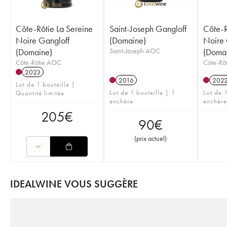
Côte-Rôtie La Sereine
Saint-Joseph Gangloff
Côte-R
Noire Gangloff
(Domaine)
Noire 
(Domaine)
Saint-Joseph AOC
(Doma
Côte-Rôtie AOC
Côte-Rô
2023
2016
202
Lot de 1 bouteille |
Lot de 1 bouteille | 1
Lot de 1
Quantité limitée
enchère
enchère
205
€
90
€
(
prix actuel
)
IDEALWINE VOUS SUGGÈRE