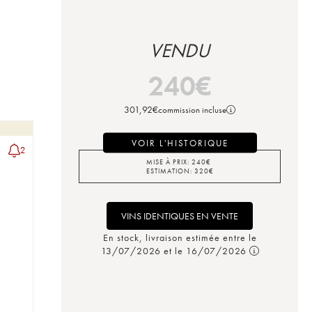
VENDU
240
€
301,92
€
commission incluse
VOIR L'HISTORIQUE
2
MISE À PRIX:
240
€
ESTIMATION:
320
€
VINS IDENTIQUES EN VENTE
En stock, livraison estimée entre le
13/07/2026 et le 16/07/2026