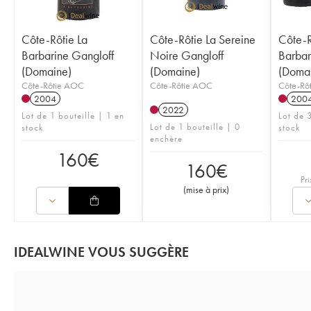
Côte-Rôtie La
Côte-Rôtie La Sereine
Côte-R
Barbarine Gangloff
Noire Gangloff
Barbar
(Domaine)
(Domaine)
(Doma
Côte-Rôtie AOC
Côte-Rôtie AOC
Côte-Rô
2004
200
2022
Lot de 1 bouteille | 1 en
Lot de 3
Lot de 1 bouteille | 0
stock
stock
enchère
160
€
160
€
Pri
(
mise à prix
)
IDEALWINE VOUS SUGGÈRE