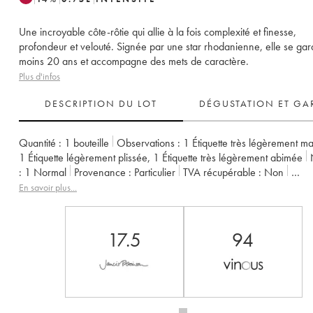
Une incroyable côte-rôtie qui allie à la fois complexité et finesse,
profondeur et velouté. Signée par une star rhodanienne, elle se ga
moins 20 ans et accompagne des mets de caractère.
Plus d'infos
DESCRIPTION DU LOT
DÉGUSTATION ET GA
Quantité :
1 bouteille
Observations :
1 Étiquette très légèrement m
1 Étiquette légèrement plissée
,
1 Étiquette très légèrement abimée
:
1
Normal
Provenance :
particulier
TVA récupérable :
non
Région :
Vallée du Rhône
Appellation :
Côte-Rôtie
En savoir plus...
Propriétaire :
Gangloff (Domaine)
17.5
94