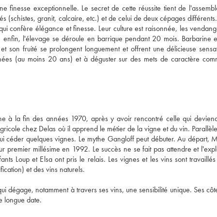
 finesse exceptionnelle. Le secret de cette réussite tient de l'assembl
s (schistes, granit, calcaire, etc.) et de celui de deux cépages différents. 
i confère élégance et finesse. Leur culture est raisonnée, les vendange
t, enfin, l'élevage se déroule en barrique pendant 20 mois. Barbarine e
t son fruité se prolongent longuement et offrent une délicieuse sensat
nées (au moins 20 ans) et à déguster sur des mets de caractère com
ne à la fin des années 1970, après y avoir rencontré celle qui deviend
cole chez Delas où il apprend le métier de la vigne et du vin. Parallèle
lui céder quelques vignes. Le mythe Gangloff peut débuter. Au départ, Ma
 premier millésime en 1992. Le succès ne se fait pas attendre et l'exploi
ts Loup et Elsa ont pris le relais. Les vignes et les vins sont travaillés 
cation) et des vins naturels. 
ui dégage, notamment à travers ses vins, une sensibilité unique. Ses côte
e longue date.