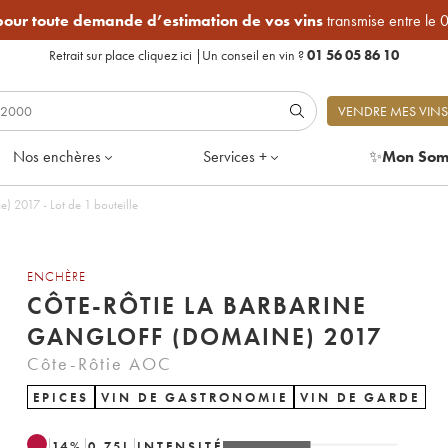
 pour toute demande d’estimation de vos vins
transmise entre le 
Retrait sur place
cliquez ici
|
Un conseil en vin ?
01 56 05 86 10
VENDRE MES VINS
Nos enchères
Services +
✨
Mon Som
Côte-Rôtie La Barbarine Gangloff (Domaine) 2017 - Lot de 1 bouteille
ENCHÈRE
CÔTE-RÔTIE LA BARBARINE
GANGLOFF (DOMAINE) 2017
Côte-Rôtie AOC
EPICES
VIN DE GASTRONOMIE
VIN DE GARDE
14
%
0.75
L
INTENSITÉ