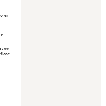
rde au
RDE
arquée
,
Niveau