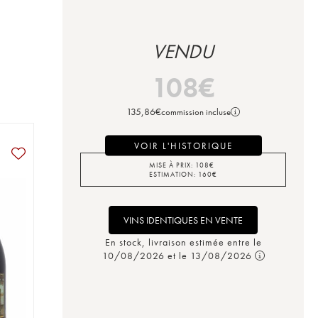
VENDU
108
€
135,86
€
commission incluse
VOIR L'HISTORIQUE
MISE À PRIX:
108
€
ESTIMATION:
160
€
VINS IDENTIQUES EN VENTE
En stock, livraison estimée entre le
10/08/2026 et le 13/08/2026