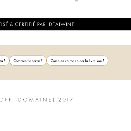
ISÉ & CERTIFIÉ PAR IDEALWINE
tu ?
Comment le servir ?
Combien va me coûter la livraison ?
CÔTE-RÔTIE LA BARBARINE GANGLOFF (DOMAINE) 2017