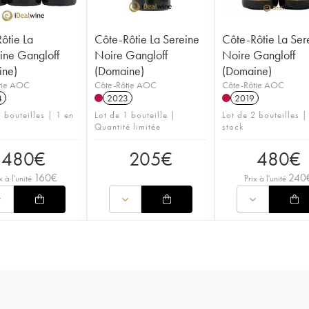
ôtie La
Côte-Rôtie La Sereine
Côte-Rôtie La Ser
ine Gangloff
Noire Gangloff
Noire Gangloff
ine)
(Domaine)
(Domaine)
tie AOC
Côte-Rôtie AOC
Côte-Rôtie AOC
4
2023
2019
 bouteilles | 1 en
Lot de 1 bouteille |
Lot de 2 bouteilles |
Quantité limitée
stock
480
€
205
€
480
€
160
€
240
x à l'unité
Prix à l'unité