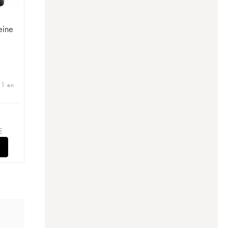
eine
 1 en
€