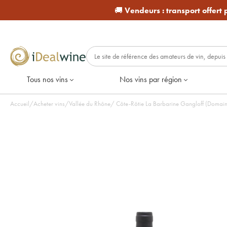
🚚
Vendeurs :
transport offert
Tous nos vins
Nos vins par région
Accueil
/
Acheter vins
/
Vallée du Rhône
/