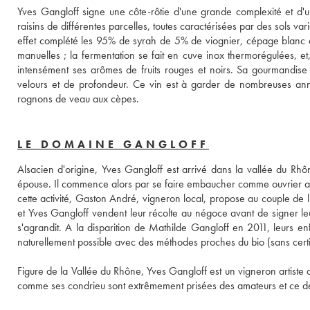
Yves Gangloff signe une côte-rôtie d'une grande complexité et d'une
raisins de différentes parcelles, toutes caractérisées par des sols varié
effet complété les 95% de syrah de 5% de viognier, cépage blanc qu
manuelles ; la fermentation se fait en cuve inox thermorégulées, e
intensément ses arômes de fruits rouges et noirs. Sa gourmandise e
velours et de profondeur. Ce vin est à garder de nombreuses an
rognons de veau aux cèpes.
LE DOMAINE GANGLOFF
Alsacien d'origine, Yves Gangloff est arrivé dans la vallée du Rhô
épouse. Il commence alors par se faire embaucher comme ouvrier agri
cette activité, Gaston André, vigneron local, propose au couple de 
et Yves Gangloff vendent leur récolte au négoce avant de signer leur
s'agrandit. A la disparition de Mathilde Gangloff en 2011, leurs enfan
naturellement possible avec des méthodes proches du bio (sans certifi
Figure de la Vallée du Rhône, Yves Gangloff est un vigneron artiste q
comme ses condrieu sont extrêmement prisées des amateurs et ce d