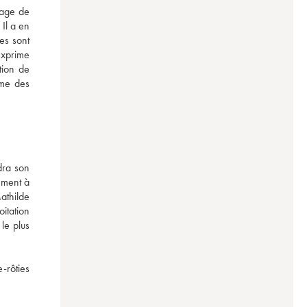
age de 
Il a en 
s sont 
xprime 
ion de 
me des 
ra son 
ment à 
thilde 
tation 
le plus 
-rôties 