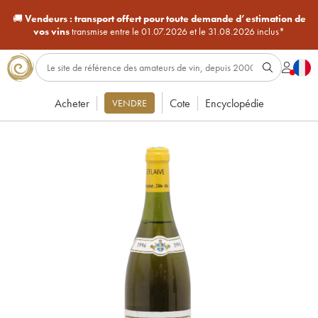
🚚
Vendeurs :
transport offert pour toute demande d’estimation de
vos vins
transmise entre le 01.07.2026 et le 31.08.2026 inclus*
Acheter
Cote
Encyclopédie
VENDRE