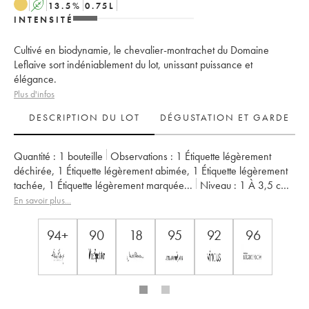
A
13.5
%
0.75
L
INTENSITÉ
Cultivé en biodynamie, le chevalier-montrachet du Domaine
Leflaive sort indéniablement du lot, unissant puissance et
élégance.
Plus d'infos
DESCRIPTION DU LOT
DÉGUSTATION ET GARDE
Quantité :
1 bouteille
Observations :
1 Étiquette légèrement
déchirée
,
1 Étiquette légèrement abimée
,
1 Étiquette légèrement
tachée
,
1 Étiquette légèrement marquée
...
Niveau :
1
À 3,5 cm
Provenance :
particulier
TVA récupérable :
non
En savoir plus...
Région :
Bourgogne
Appellation :
Chevalier-Montrachet
Classement :
Grand Cru
Propriétaire :
Leflaive (Domaine)
94+
90
18
95
92
96