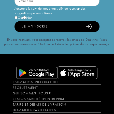
J'accepte le suivi de mes emails afin de recevoir des
suggestions personnalisées
Oui
Non
JE M'INSCRIS
En vous inscrivant, vous acceptez de recevoir les emails de iDealwine. Vous
pouvez vous désabonner à tout moment via le lien présent dans chaque message.
ESTIMATION VIN GRATUITE
RECRUTEMENT
QUI SOMMES-NOUS ?
RESPONSABILITÉ D'ENTREPRISE
TARIFS ET DÉLAIS DE LIVRAISON
DOMAINES PARTENAIRES