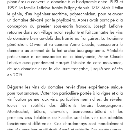
pionnières a converti le domaine à la biodynamie entre 1993 et 
1997. La famille Leflaive habite Puligny depuis 1717. Mais il fallut 
le génie, d'un ingénieur maritime, polytechnicien, pour relancer 
un domaine dévasté par le phylloxéra. Après avoir participé à la 
conception du premier sous-marin français, Joseph Leflaive 
retourne dans son village natal, replante et fait connaître les vins 
du domaine bien au-delà des frontières françaises. La troisième 
génération, Olivier et sa cousine Anne-Claude, consacrera le 
domaine au sommet de la hiérarchie bourguignonne. Véritable 
précurseuse et ambassadrice de la biodynamie, Anne-Claude 
Leflaive aura grandement marqué l'histoire de cette mouvance, 
de son domaine et de la viticulture française, jusqu'à son décès 
en 2015. 
Déguster les vins du domaine revêt d'une expérience unique 
pour tout amateur. L'attention particulière portée à la vigne et à la 
vinification permet aux vins, particulièrement riches, de révéler 
toutes les subtilités des différents terroirs bourguignons. 
Montrachet, bâtard, chevalier, bienvenues-bâtard et les 
premiers crus Folatières ou Pucelles sont des vins aux identités 
foncièrement différentes. Ces chardonnays sont mondialement 
réputés pour leur profil droit, épuré et cristallin Des cuvées rares, 