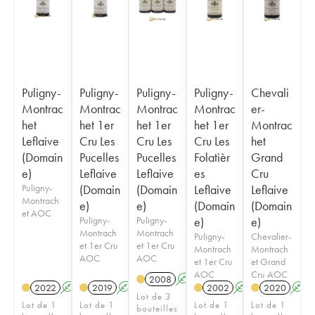
Puligny-
Puligny-
Puligny-
Puligny-
Chevali
Montrac
Montrac
Montrac
Montrac
er-
het
het 1er
het 1er
het 1er
Montrac
Leflaive
Cru Les
Cru Les
Cru Les
het
(Domain
Pucelles
Pucelles
Folatièr
Grand
e)
Leflaive
Leflaive
es
Cru
Puligny-
(Domain
(Domain
Leflaive
Leflaive
Montrach
e)
e)
(Domain
(Domain
et AOC
Puligny-
Puligny-
e)
e)
Montrach
Montrach
Puligny-
Chevalier-
et 1er Cru
et 1er Cru
Montrach
Montrach
AOC
AOC
et 1er Cru
et Grand
AOC
Cru AOC
2008
A
2022
A
2019
A
2002
A
2020
A
Lot de 3
Lot de 1
Lot de 1
Lot de 1
Lot de 1
bouteilles