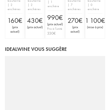
bouteille
bouteille
bouteille
bouteille
| 1
| 2
| 2
| 7
| 0
enchère
enchères
enchères
enchères
enchère
990
€
160
€
430
€
270
€
1 100
€
(
prix actuel
)
(
prix
(
prix actuel
)
(
prix
(
mise à prix
)
Prix à l'unité
actuel
)
actuel
)
330
€
IDEALWINE VOUS SUGGÈRE