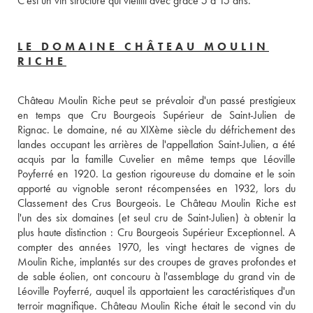
C'est un vin structuré qui vieillit avec grâce 5 à 15 ans.
LE DOMAINE CHÂTEAU MOULIN
RICHE
Château Moulin Riche peut se prévaloir d'un passé prestigieux 
en temps que Cru Bourgeois Supérieur de Saint-Julien de 
Rignac. Le domaine, né au XIXème siècle du défrichement des 
landes occupant les arrières de l'appellation Saint-Julien, a été 
acquis par la famille Cuvelier en même temps que Léoville 
Poyferré en 1920. La gestion rigoureuse du domaine et le soin 
apporté au vignoble seront récompensées en 1932, lors du 
Classement des Crus Bourgeois. Le Château Moulin Riche est 
l'un des six domaines (et seul cru de Saint-Julien) à obtenir la 
plus haute distinction : Cru Bourgeois Supérieur Exceptionnel. A 
compter des années 1970, les vingt hectares de vignes de 
Moulin Riche, implantés sur des croupes de graves profondes et 
de sable éolien, ont concouru à l'assemblage du grand vin de 
Léoville Poyferré, auquel ils apportaient les caractéristiques d'un 
terroir magnifique. Château Moulin Riche était le second vin du 