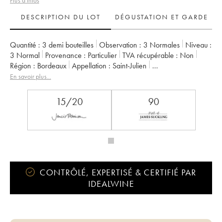
Plus d'infos
DESCRIPTION DU LOT
DÉGUSTATION ET GARDE
Quantité :
3 demi bouteilles
Observation :
3 Normales
Niveau :
3
Normal
Provenance :
particulier
TVA récupérable :
non
Région :
Bordeaux
Appellation :
Saint-Julien
Propriétaire :
Didier Cuvelier
En savoir plus...
15/20
90
CONTRÔLÉ, EXPERTISÉ & CERTIFIÉ PAR
IDEALWINE