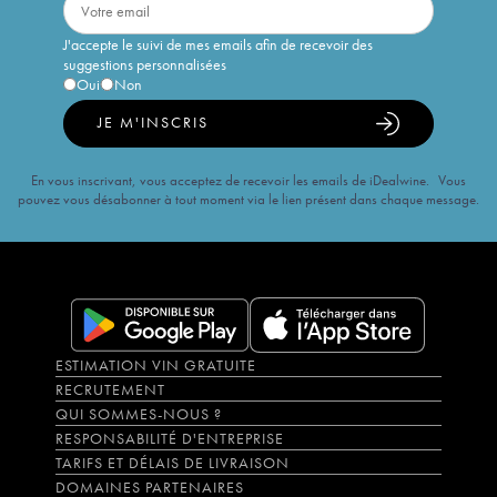
J'accepte le suivi de mes emails afin de recevoir des
suggestions personnalisées
Oui
Non
JE M'INSCRIS
En vous inscrivant, vous acceptez de recevoir les emails de iDealwine. Vous
pouvez vous désabonner à tout moment via le lien présent dans chaque message.
ESTIMATION VIN GRATUITE
RECRUTEMENT
QUI SOMMES-NOUS ?
RESPONSABILITÉ D'ENTREPRISE
TARIFS ET DÉLAIS DE LIVRAISON
DOMAINES PARTENAIRES