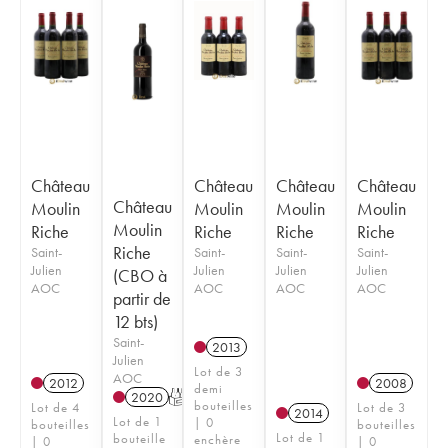
Château
Château
Château
Château
Château
Moulin
Moulin
Moulin
Moulin
Moulin
Riche
Riche
Riche
Riche
Riche
Saint-
Saint-
Saint-
Saint-
Julien
Julien
Julien
Julien
(CBO à
AOC
AOC
AOC
AOC
partir de
12 bts)
Saint-
2013
Julien
Lot de 3
AOC
2012
2008
demi
2020
T
bouteilles
Lot de 4
Lot de 3
2014
Lot de 1
| 0
bouteilles
bouteilles
Lot de 1
bouteille
enchère
| 0
| 0