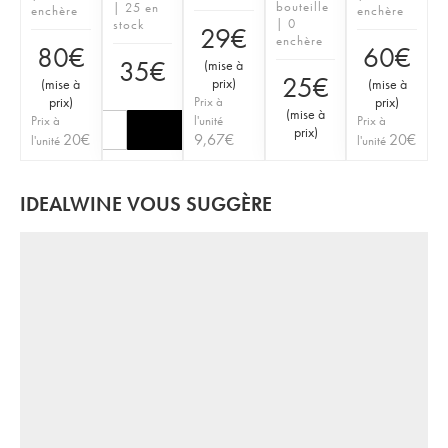
bouteille
| 25 en
enchère
enchère
| 0
stock
29
€
enchère
80
€
60
€
35
€
(
mise à
25
€
prix
)
(
mise à
(
mise à
prix
)
Prix à
prix
)
(
mise à
Prix à
l'unité
Prix à
prix
)
20
€
9,67
€
20
€
l'unité
l'unité
IDEALWINE VOUS SUGGÈRE