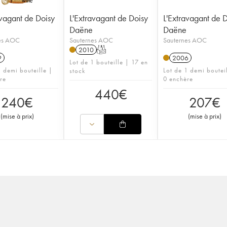
avagant de Doisy
L'Extravagant de Doisy
L'Extravagant de 
Daëne
Daëne
es AOC
Sauternes AOC
Sauternes AOC
2010
T
9
2006
Lot de 1 bouteille | 17 en
1 demi bouteille |
Lot de 1 demi boutei
stock
re
0 enchère
440
€
240
€
207
€
(
mise à prix
)
(
mise à prix
)