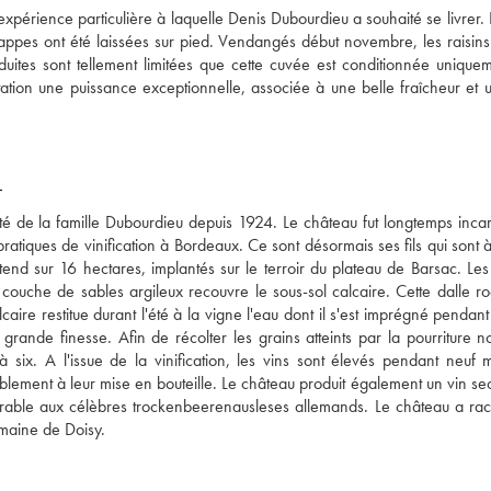
expérience particulière à laquelle Denis Dubourdieu a souhaité se livrer. 
ppes ont été laissées sur pied. Vendangés début novembre, les raisins c
uites sont tellement limitées que cette cuvée est conditionnée uniquem
tion une puissance exceptionnelle, associée à une belle fraîcheur et un
E
é de la famille Dubourdieu depuis 1924. Le château fut longtemps incar
tiques de vinification à Bordeaux. Ce sont désormais ses fils qui sont à 
d sur 16 hectares, implantés sur le terroir du plateau de Barsac. Les 
 couche de sables argileux recouvre le sous-sol calcaire. Cette dalle ro
ire restitue durant l'été à la vigne l'eau dont il s'est imprégné pendant l
 grande finesse. Afin de récolter les grains atteints par la pourriture no
six. A l'issue de la vinification, les vins sont élevés pendant neuf m
lement à leur mise en bouteille. Le château produit également un vin sec,
able aux célèbres trockenbeerenausleses allemands. Le château a rach
omaine de Doisy.