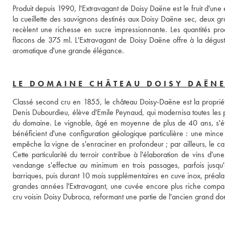
Produit depuis 1990, l'Extravagant de Doisy Daëne est le fruit d'une 
la cueillette des sauvignons destinés aux Doisy Daëne sec, deux gra
recèlent une richesse en sucre impressionnante. Les quantités prod
flacons de 375 ml. L'Extravagant de Doisy Daëne offre à la dégusta
aromatique d'une grande élégance.
LE DOMAINE CHÂTEAU DOISY DAËN
Classé second cru en 1855, le château Doisy-Daëne est la propriét
Denis Dubourdieu, élève d'Emile Peynaud, qui modernisa toutes les pra
du domaine. Le vignoble, âgé en moyenne de plus de 40 ans, s'éten
bénéficient d'une configuration géologique particulière : une mince
empêche la vigne de s'enraciner en profondeur ; par ailleurs, le calca
Cette particularité du terroir contribue à l'élaboration de vins d'une
vendange s'effectue au minimum en trois passages, parfois jusqu'à 
barriques, puis durant 10 mois supplémentaires en cuve inox, préalab
grandes années l'Extravagant, une cuvée encore plus riche compar
cru voisin Doisy Dubroca, reformant une partie de l'ancien grand d