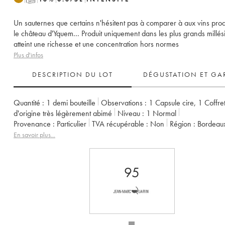
Un sauternes que certains n'hésitent pas à comparer à aux vins prod
le château d'Yquem... Produit uniquement dans les plus grands millési
atteint une richesse et une concentration hors normes
Plus d'infos
DESCRIPTION DU LOT
DÉGUSTATION ET GA
Quantité :
1 demi bouteille
Observations :
1 Capsule cire
,
1 Coffre
d'origine très légèrement abimé
Niveau :
1
Normal
Provenance :
particulier
TVA récupérable :
non
Région :
Bordeau
Appellation :
Sauternes
Propriétaire :
Pierre et Denis Dubourdieu
En savoir plus...
95