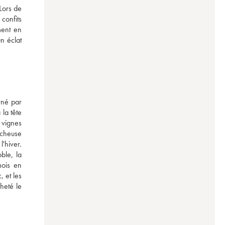
Lors de 
onfits 
ent en 
 éclat 
né par 
la tête 
vignes 
cheuse 
'hiver. 
ble, la 
ois en 
 et les 
eté le 