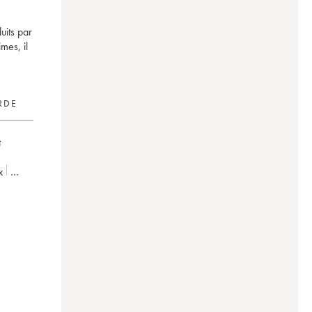
uits par
mes, il
RDE
t
x