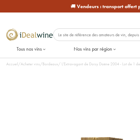
🚚
Vendeurs :
transport offert
Tous nos vins
Nos vins par région
Accueil
/
Acheter vins
/
Bordeaux
/
L'Extravagant de Doisy Daëne 2004 - 