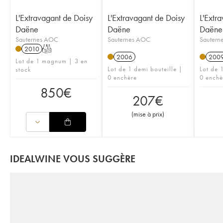
L'Extravagant de Doisy
L'Extravagant de Doisy
L'Extr
Daëne
Daëne
Daëne
Sauternes AOC
Sauternes AOC
Sautern
2010
T
2006
200
Lot de 1 magnum | 3 en
Lot de 1 demi bouteille |
Lot de 
stock
0 enchère
0 enchè
850
€
207
€
(
mise à prix
)
IDEALWINE VOUS SUGGÈRE