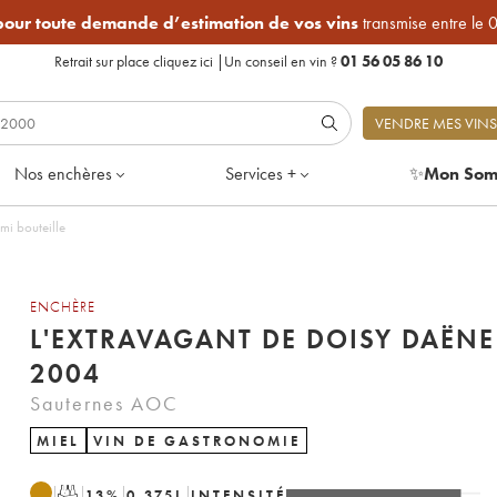
 pour toute demande d’estimation de vos vins
transmise entre le 
Retrait sur place
cliquez ici
|
Un conseil en vin ?
01 56 05 86 10
VENDRE MES VINS
Nos enchères
Services +
✨
Mon Som
Lot de 1 demi bouteille
ENCHÈRE
L'EXTRAVAGANT DE DOISY DAËNE
2004
Sauternes AOC
MIEL
VIN DE GASTRONOMIE
T
13
%
0.375
L
INTENSITÉ