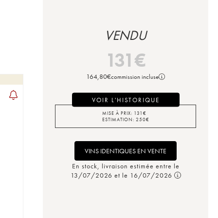
VENDU
131
€
164,80
€
commission incluse
VOIR L'HISTORIQUE
MISE À PRIX:
131
€
ESTIMATION:
250
€
VINS IDENTIQUES EN VENTE
En stock, livraison estimée entre le
13/07/2026 et le 16/07/2026