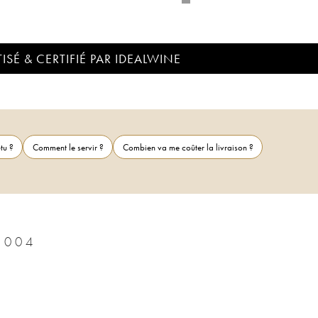
ISÉ & CERTIFIÉ PAR IDEALWINE
tu ?
Comment le servir ?
Combien va me coûter la livraison ?
TRAVAGANT DE DOISY DAËNE 2004