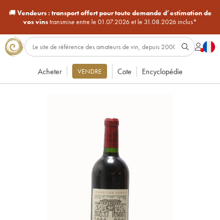
🚚
Vendeurs :
transport offert pour toute demande d’estimation de
vos vins
transmise entre le 01.07.2026 et le 31.08.2026 inclus*
Acheter
Cote
Encyclopédie
VENDRE