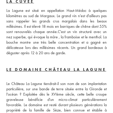
LA CUVÉE
La Lagune est situé en appellation Haut-Médoc à quelques 
kilomètres au sud de Margaux. Le grand vin n'est d'ailleurs pas 
sans rappeler les grands crus margalais dans les beaux 
millésimes. Il est élevé 18 mois en barriques de chêne dont 55% 
sont renouvelés chaque année.C'est un vin structuré avec un 
nez superbe, qui évoque la mûre , la framboise et le menthol. La 
bouche montre une très belle concentration et a gagné en 
délicatesse lors des millésimes récents. Un grand bordeaux à 
déguster après 12 à 20 ans de garde.
LE DOMAINE CHÂTEAU LA LAGUNE
Le Château La Lagune tiendrait-il son nom de son implantation 
particulière, sur une bande de terre située entre la Gironde et 
l'océan ? Exploitée dès le XVIème siècle, cette belle croupe 
graveleuse bénéficie d'un micro-climat particulièrement 
favorable. Le domaine est resté durant plusieurs générations la 
propriété de la famille de Sèze, bien connue et établie à 