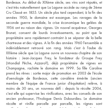
Bordeaux. Au début du XIXème siècle, ses vins sont réputés, et 
c'est très naturellement que La Lagune accède au rang de 3ème 
Cru Classé en 1855. Un siècle plus tard cependant, à la fin des 
années 1950, le domaine est exsangue. Les ravages de la 
seconde guerre mondiale, la crise économique les gelées de 
1956 ont eu raison des vignes. Un nouvel acquéreur, Georges 
Brunet, consent de lourds investissements, au point que le 
propriétaire sera rapidement contraint à se séparer de la belle 
chartreuse et des vignes. A la fin des années 1960 l'ensemble a 
indéniablement retrouvé son rang. Mais c'est à l'aube du 
XXIème siècle que La Lagune ouvre un nouveau chapitre de son 
histoire : Jean-Jacques Frey, le fondateur du Groupe Frey 
(Mondial Pêche, Azzaro?), déjà propriétaire de vignes en 
Champagne, rachète le domaine en 1999. Sa fille Caroline 
prend les rênes : sortie major de promotion en 2003 de l'école 
d'oenologie de Bordeaux, cette cavalière émérite (ancien 
membre de l'équipe de France junior d'équitation) relève, à 
moins de 30 ans, un nouveau défi : depuis la récolte 2004, 
c'est elle qui supervise les vinifications, avec les conseils de son 
ancien professeur, l'?nologue Denis Dubourdieu. Le domaine 
récolte et vinifie parcelle par parcelle, les vignes sont 