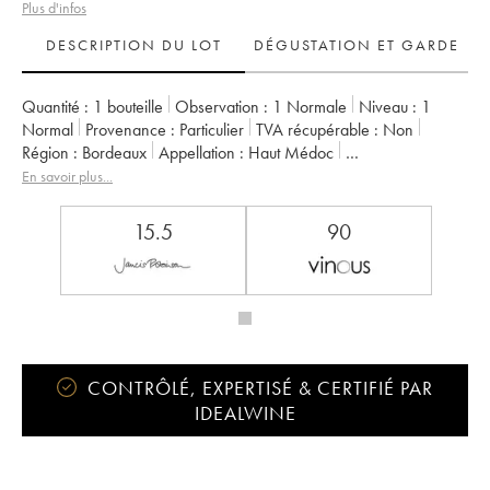
Plus d'infos
DESCRIPTION DU LOT
DÉGUSTATION ET GARDE
Quantité :
1 bouteille
Observation :
1 Normale
Niveau :
1
Normal
Provenance :
particulier
TVA récupérable :
non
Région :
Bordeaux
Appellation :
Haut Médoc
Classement :
3ème Grand Cru Classé
Propriétaire :
Famille Frey
En savoir plus...
15.5
90
CONTRÔLÉ, EXPERTISÉ & CERTIFIÉ PAR
IDEALWINE