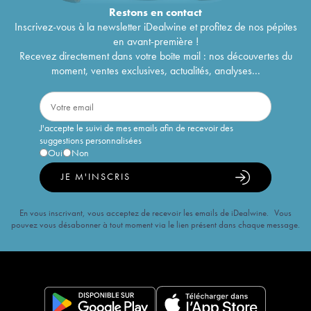
Restons en
contact
Inscrivez-vous à la newsletter iDealwine et profitez de nos pépites
en avant-première !
Recevez directement dans votre boîte mail : nos découvertes du
moment, ventes exclusives, actualités, analyses...
J'accepte le suivi de mes emails afin de recevoir des
suggestions personnalisées
Oui
Non
JE M'INSCRIS
En vous inscrivant, vous acceptez de recevoir les emails de iDealwine. Vous
pouvez vous désabonner à tout moment via le lien présent dans chaque message.