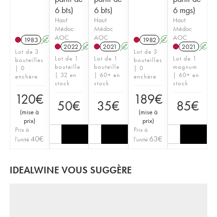
6 bts)
6 bts)
6 mgs)
Haut
Haut
Haut
Médoc
Médoc
Médoc
AOC
AOC
AOC
1983
A
1982
A
2022
A
T
2021
A
T
2021
A
Lot de 3
Lot de 3
Lot de 1
Lot de 1
Lot de 1
bouteilles
bouteilles
bouteille
bouteille
magnum
| 0
| 0
| 32 en
| 60+ en
| 60+ en
enchère
enchère
stock
stock
stock
120
€
189
€
50
€
35
€
85
€
(
mise à
(
mise à
prix
)
prix
)
Prix à
Prix à
40
€
63
€
l'unité
l'unité
IDEALWINE VOUS SUGGÈRE