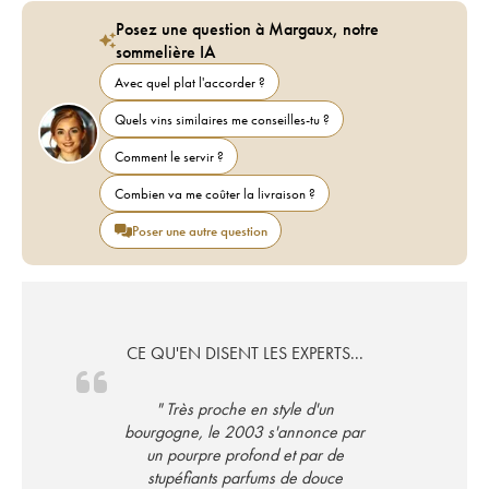
Posez une question à Margaux, notre
sommelière IA
Avec quel plat l'accorder ?
Quels vins similaires me conseilles-tu ?
Comment le servir ?
Combien va me coûter la livraison ?
Poser une autre question
CE QU'EN DISENT LES EXPERTS...
" Très proche en style d'un
bourgogne, le 2003 s'annonce par
un pourpre profond et par de
stupéfiants parfums de douce