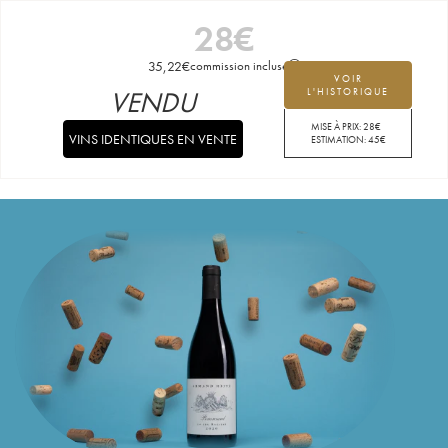
28
€
35,22
€
commission incluse
VOIR
VENDU
L'HISTORIQUE
MISE À PRIX:
28
€
VINS IDENTIQUES EN VENTE
ESTIMATION:
45
€