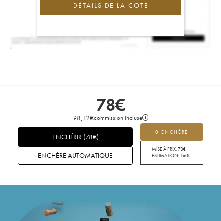
DÉTAILS DE LA COTE
78
€
98,12
€
commission incluse
0 ENCHÈRE
ENCHÉRIR
(
78
€
)
MISE À PRIX:
78
€
ENCHÈRE AUTOMATIQUE
ESTIMATION:
160
€