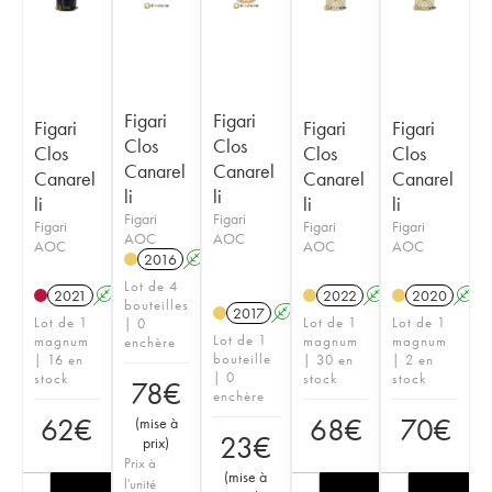
Figari
Figari
Figari
Figari
Figari
Clos
Clos
Clos
Clos
Clos
Canarel
Canarel
Canarel
Canarel
Canarel
li
li
li
li
li
Figari
Figari
Figari
Figari
Figari
AOC
AOC
AOC
AOC
AOC
2016
A
Lot de 4
2021
A
2022
A
2020
A
bouteilles
2017
A
Lot de 1
Lot de 1
Lot de 1
| 0
Lot de 1
magnum
magnum
magnum
enchère
bouteille
| 16 en
| 30 en
| 2 en
| 0
stock
stock
stock
78
€
enchère
62
€
68
€
70
€
(
mise à
23
€
prix
)
Prix à
(
mise à
l'unité