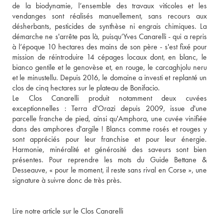
de la biodynamie, l’ensemble des travaux viticoles et les 
vendanges sont réalisés manuellement, sans recours aux 
désherbants, pesticides de synthèse ni engrais chimiques. La 
démarche ne s'arrête pas là, puisqu’Yves Canarelli - qui a repris 
à l’époque 10 hectares des mains de son père - s'est fixé pour 
mission de réintroduire 14 cépages locaux dont, en blanc, le 
bianco gentile et le genovèse et, en rouge, le carcaghjolu neru 
et le minustellu. Depuis 2016, le domaine a investi et replanté un 
clos de cinq hectares sur le plateau de Bonifacio.
Le Clos Canarelli produit notamment deux cuvées 
exceptionnelles : Terra d'Orazi depuis 2009, issue d'une 
parcelle franche de pied, ainsi qu'Amphora, une cuvée vinifiée 
dans des amphores d'argile ! Blancs comme rosés et rouges y 
sont appréciés pour leur franchise et pour leur énergie. 
Harmonie, minéralité et générosité des saveurs sont bien 
présentes. Pour reprendre les mots du Guide Bettane & 
Desseauve, « pour le moment, il reste sans rival en Corse », une 
signature à suivre donc de très près.
Lire notre article sur le Clos Canarelli