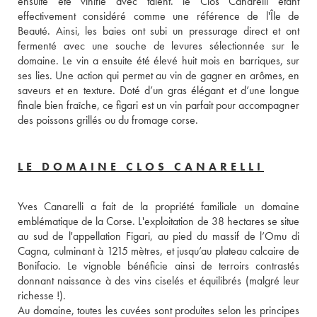
ensuite été vinifié avec talent. le Clos Canarelli étant 
effectivement considéré comme une référence de l'Île de 
Beauté. Ainsi, les baies ont subi un pressurage direct et ont 
fermenté avec une souche de levures sélectionnée sur le 
domaine. Le vin a ensuite été élevé huit mois en barriques, sur 
ses lies. Une action qui permet au vin de gagner en arômes, en 
saveurs et en texture. Doté d’un gras élégant et d’une longue 
finale bien fraîche, ce figari est un vin parfait pour accompagner 
des poissons grillés ou du fromage corse.
LE DOMAINE CLOS CANARELLI
Yves Canarelli a fait de la propriété familiale un domaine 
emblématique de la Corse. L'exploitation de 38 hectares se situe 
au sud de l'appellation Figari, au pied du massif de l’Omu di 
Cagna, culminant à 1215 mètres, et jusqu’au plateau calcaire de 
Bonifacio. Le vignoble bénéficie ainsi de terroirs contrastés 
donnant naissance à des vins ciselés et équilibrés (malgré leur 
richesse !).
Au domaine, toutes les cuvées sont produites selon les principes 