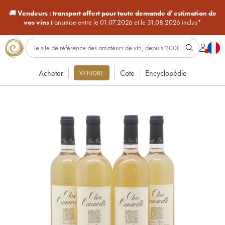
🚚
Vendeurs :
transport offert pour toute demande d’estimation de
vos vins
transmise entre le 01.07.2026 et le 31.08.2026 inclus*
Acheter
Cote
Encyclopédie
VENDRE