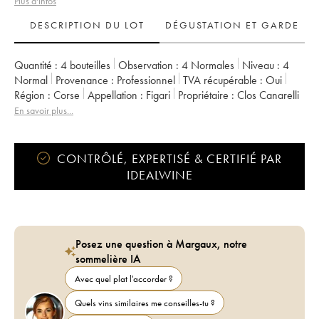
Plus d'infos
DESCRIPTION DU LOT
DÉGUSTATION ET GARDE
Quantité :
4 bouteilles
Observation :
4 Normales
Niveau :
4
Normal
Provenance :
professionnel
TVA récupérable :
oui
Région :
Corse
Appellation :
Figari
Propriétaire :
Clos Canarelli
En savoir plus...
CONTRÔLÉ, EXPERTISÉ & CERTIFIÉ PAR
IDEALWINE
Posez une question à Margaux, notre
sommelière IA
Avec quel plat l'accorder ?
Quels vins similaires me conseilles-tu ?