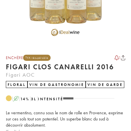
ENCHÈRE
1
TVA récupérable
FIGARI CLOS CANARELLI 2016
Figari AOC
FLORAL
VIN DE GASTRONOMIE
VIN DE GARDE
A
14
%
3
L
INTENSITÉ
Le vermentino, connu sous le nom de rolle en Provence, exprime
sur ces sols tout son potentiel. Un superbe blanc du sud à
découvrir absolument.