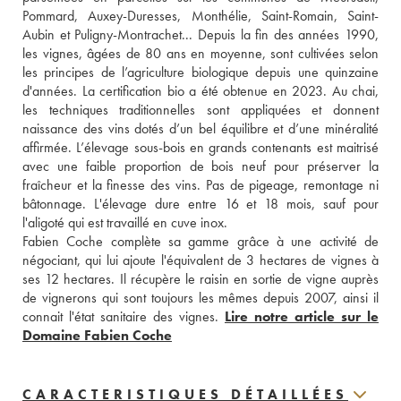
Pommard, Auxey-Duresses, Monthélie, Saint-Romain, Saint-
Aubin et Puligny-Montrachet... Depuis la fin des années 1990, 
les vignes, âgées de 80 ans en moyenne, sont cultivées selon 
les principes de l’agriculture biologique depuis une quinzaine 
d'années. La certification bio a été obtenue en 2023. Au chai, 
les techniques traditionnelles sont appliquées et donnent 
naissance des vins dotés d’un bel équilibre et d’une minéralité 
affirmée. L’élevage sous-bois en grands contenants est maitrisé 
avec une faible proportion de bois neuf pour préserver la 
fraîcheur et la finesse des vins. Pas de pigeage, remontage ni 
bâtonnage. L'élevage dure entre 16 et 18 mois, sauf pour 
l'aligoté qui est travaillé en cuve inox. 
Fabien Coche complète sa gamme grâce à une activité de 
négociant, qui lui ajoute l'équivalent de 3 hectares de vignes à 
ses 12 hectares. Il récupère le raisin en sortie de vigne auprès 
de vignerons qui sont toujours les mêmes depuis 2007, ainsi il 
connait l'état sanitaire des vignes. 
Lire notre article sur le 
Domaine Fabien Coche
CARACTERISTIQUES DÉTAILLÉES