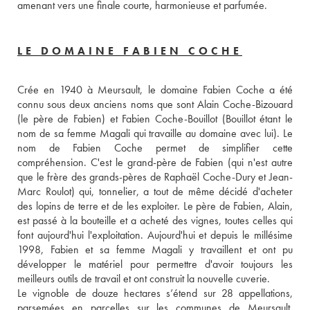
amenant vers une finale courte, harmonieuse et parfumée.
LE DOMAINE FABIEN COCHE
Crée en 1940 à Meursault, le domaine Fabien Coche a été 
connu sous deux anciens noms que sont Alain Coche-Bizouard 
(le père de Fabien) et Fabien Coche-Bouillot (Bouillot étant le 
nom de sa femme Magali qui travaille au domaine avec lui). Le 
nom de Fabien Coche permet de simplifier cette 
compréhension. C'est le grand-père de Fabien (qui n'est autre 
que le frère des grands-pères de Raphaël Coche-Dury et Jean-
Marc Roulot) qui, tonnelier, a tout de même décidé d'acheter 
des lopins de terre et de les exploiter. Le père de Fabien, Alain, 
est passé à la bouteille et a acheté des vignes, toutes celles qui 
font aujourd'hui l'exploitation. Aujourd'hui et depuis le millésime 
1998, Fabien et sa femme Magali y travaillent et ont pu 
développer le matériel pour permettre d'avoir toujours les 
meilleurs outils de travail et ont construit la nouvelle cuverie. 
Le vignoble de douze hectares s’étend sur 28 appellations, 
parsemées en parcelles sur les communes de Meursault, 