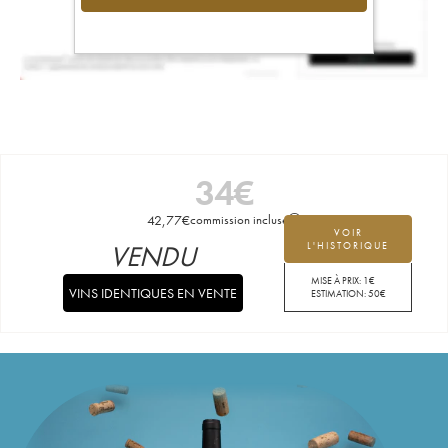
34
€
42,77
€
commission incluse
VOIR
VENDU
L'HISTORIQUE
MISE À PRIX:
1
€
VINS IDENTIQUES EN VENTE
ESTIMATION:
50
€