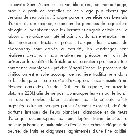
La cuvée Saint Aubin est un vin blanc sec, en monocépage, 
produit à partir de parcelles de ce village plus discret que 
certains de ses voisins. Chaque parcelle bénéficie des bienfaits 
d’une viticulture soignée, respectant les principes de l’agriculture 
biologique, bannissant tous les intrants et engrais chimiques. Le 
labour a lieu grâce au matériel pointu du domaine et notamment 
des nouveaux tracteurs précis. Lorsque les raisins de 
chardonnay sont arrivés à maturité, les vendanges sont 
réalisées avec soin mais relativement précocement, afin de 
préserver la qualité et la fraîcheur de la matière première « tout 
commence aux vignes » précise Magali Coche. Le processus de 
vinification est ensuite accompli de manière traditionnelle dans 
le but de garantir une cuvée d’exception. Place ensuite à un 
élevage dans des fûts de 500L (en Bourgogne, on travaille 
plutôt en 228L) afin de ne pas trop marquer les vins par le bois. 
La robe de couleur dorée, sublimée par de délicats reflets 
argentés, offre un bouquet particulièrement expressif, doté de 
parfums intenses de fleurs blanches, d’amande et de fleurs 
d’oranger accompagnés par une légère trame boisée. La 
bouche puissante et authentique dévoile des arômes élégants de 
beurre, de fruits et d’agrumes, agrémentés d’une fine acidité, 