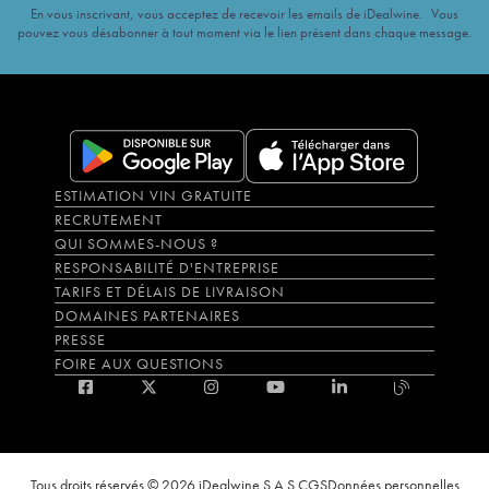
En vous inscrivant, vous acceptez de recevoir les emails de iDealwine. Vous
pouvez vous désabonner à tout moment via le lien présent dans chaque message.
ESTIMATION VIN GRATUITE
RECRUTEMENT
QUI SOMMES-NOUS ?
RESPONSABILITÉ D'ENTREPRISE
TARIFS ET DÉLAIS DE LIVRAISON
DOMAINES PARTENAIRES
PRESSE
FOIRE AUX QUESTIONS
Tous droits réservés © 2026 iDealwine S.A.S.
CGS
Données personnelles