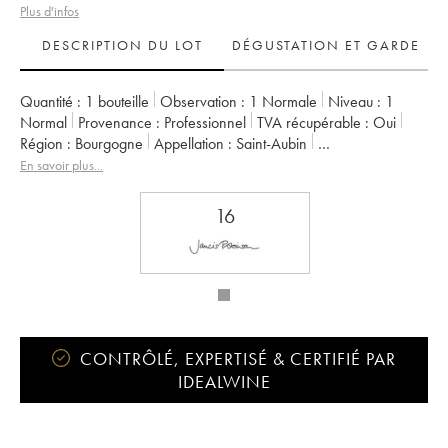
Plus d'infos
DESCRIPTION DU LOT
DÉGUSTATION ET GARDE
Quantité :
1 bouteille
Observation :
1 Normale
Niveau :
1
Normal
Provenance :
professionnel
TVA récupérable :
oui
Région :
Bourgogne
Appellation :
Saint-Aubin
Propriétaire :
Fabien Coche
En savoir plus...
16
CONTRÔLÉ, EXPERTISÉ & CERTIFIÉ PAR
IDEALWINE