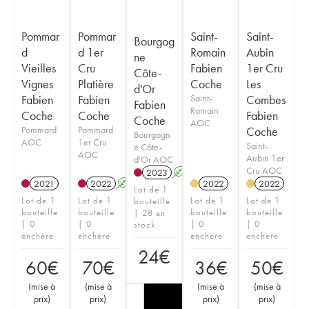
Pommar
Pommar
Saint-
Saint-
Bourgog
d
d 1er
Romain
Aubin
ne
Vieilles
Cru
Fabien
1er Cru
Côte-
Vignes
Platière
Coche
Les
d'Or
Fabien
Fabien
Saint-
Combes
Fabien
Romain
Coche
Coche
Fabien
Coche
AOC
Pommard
Pommard
Coche
Bourgogn
AOC
1er Cru
Saint-
e Côte-
AOC
Aubin 1er
d'Or AOC
Cru AOC
2023
A
2021
2022
A
2022
2022
Lot de 1
Lot de 1
Lot de 1
Lot de 1
Lot de 1
bouteille
bouteille
bouteille
bouteille
bouteille
| 28 en
| 0
| 0
| 0
| 0
stock
enchère
enchère
enchère
enchère
24
€
60
€
70
€
36
€
50
€
(
mise à
(
mise à
(
mise à
(
mise à
prix
)
prix
)
prix
)
prix
)