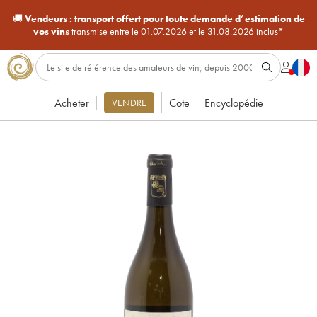
🚚
Vendeurs :
transport offert pour toute demande d’estimation de
vos vins
transmise entre le 01.07.2026 et le 31.08.2026 inclus*
Acheter
Cote
Encyclopédie
VENDRE