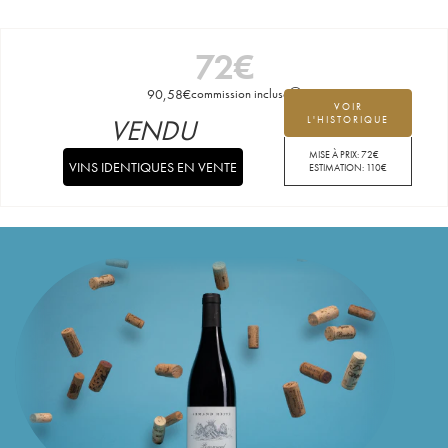
72
€
90,58
€
commission incluse
VOIR
VENDU
L'HISTORIQUE
MISE À PRIX:
72
€
VINS IDENTIQUES EN VENTE
ESTIMATION:
110
€