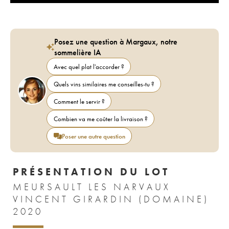
Posez une question à Margaux, notre
sommelière IA
Avec quel plat l'accorder ?
Quels vins similaires me conseilles-tu ?
Comment le servir ?
Combien va me coûter la livraison ?
Poser une autre question
PRÉSENTATION DU LOT
MEURSAULT LES NARVAUX
VINCENT GIRARDIN (DOMAINE)
2020