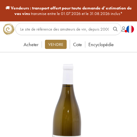
🚚
Vendeurs :
transport offert pour toute demande d’estimation de
vos vins
transmise entre le 01.07.2026 et le 31.08.2026 inclus*
Acheter
Cote
Encyclopédie
VENDRE