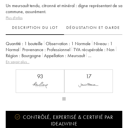
Un meursault tendu, citronné et minéral : digne représentant de sa
commune, assurément.
Plus d'infos
DESCRIPTION DU LOT
DÉGUSTATION ET GARDE
Quantité :
1 bouteille
Observation :
1 Normale
Niveau :
1
Normal
Provenance :
professionnel
TVA récupérable :
non
Région :
Bourgogne
Appellation :
Meursault
Propriétaire :
Vincent Girardin (Domaine)
En savoir plus...
93
17
CONTRÔLÉ, EXPERTISÉ & CERTIFIÉ PAR
IDEALWINE