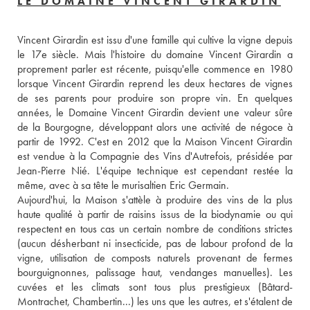
LE DOMAINE VINCENT GIRARDIN
Vincent Girardin est issu d'une famille qui cultive la vigne depuis 
le 17e siècle. Mais l'histoire du domaine Vincent Girardin a 
proprement parler est récente, puisqu'elle commence en 1980 
lorsque Vincent Girardin reprend les deux hectares de vignes 
de ses parents pour produire son propre vin. En quelques 
années, le Domaine Vincent Girardin devient une valeur sûre 
de la Bourgogne, développant alors une activité de négoce à 
partir de 1992. C'est en 2012 que la Maison Vincent Girardin 
est vendue à la Compagnie des Vins d'Autrefois, présidée par 
Jean-Pierre Nié. L'équipe technique est cependant restée la 
même, avec à sa tête le murisaltien Eric Germain. 
Aujourd'hui, la Maison s'attèle à produire des vins de la plus 
haute qualité à partir de raisins issus de la biodynamie ou qui 
respectent en tous cas un certain nombre de conditions strictes 
(aucun désherbant ni insecticide, pas de labour profond de la 
vigne, utilisation de composts naturels provenant de fermes 
bourguignonnes, palissage haut, vendanges manuelles). Les 
cuvées et les climats sont tous plus prestigieux (Bâtard-
Montrachet, Chambertin...) les uns que les autres, et s'étalent de 