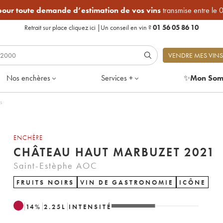
 pour toute demande d’estimation de vos vins
transmise entre le 
Retrait sur place
cliquez ici
|
Un conseil en vin ?
01 56 05 86 10
VENDRE MES VINS
Nos enchères
Services +
✨
Mon Som
es
ENCHÈRE
CHÂTEAU HAUT MARBUZET 2021
Saint-Estèphe AOC
FRUITS NOIRS
VIN DE GASTRONOMIE
ICÔNE
14
%
2.25
L
INTENSITÉ