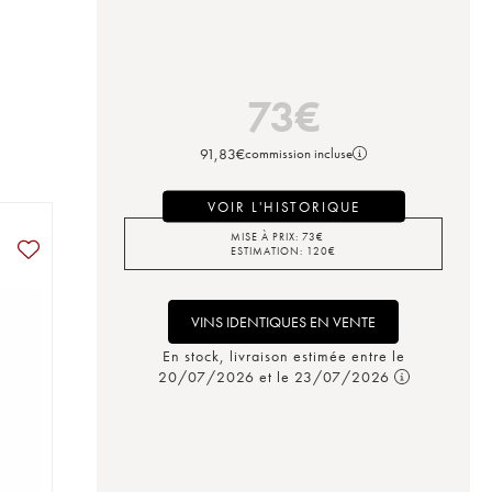
73
€
91,83
€
commission incluse
VOIR L'HISTORIQUE
MISE À PRIX:
73
€
ESTIMATION:
120
€
VINS IDENTIQUES EN VENTE
En stock, livraison estimée entre le
20/07/2026 et le 23/07/2026