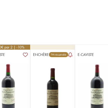
0
€
par 2 | -10%
STE
ENCHÈRE
E-CAVISTE
TVA récupérable