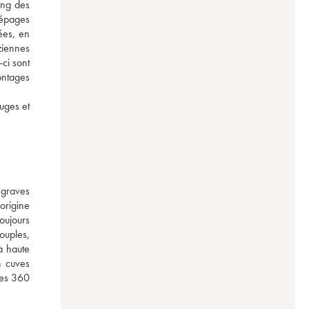
ng des 
épages 
es, en 
iennes 
ci sont 
ntages 
uges et 
graves 
rigine 
oujours 
ouples, 
 haute 
 cuves 
es 360 