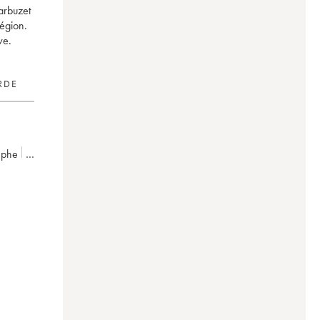
arbuzet
région.
ve.
RDE
tèphe