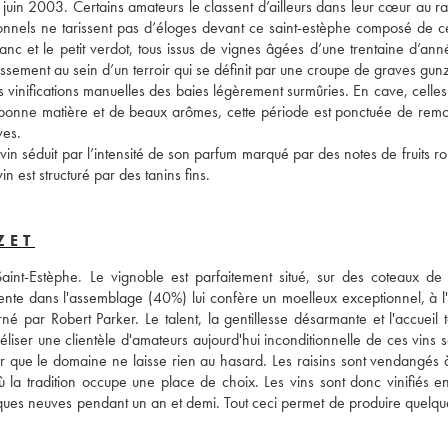
juin 2003. Certains amateurs le classent d’ailleurs dans leur cœur au ra
ssionnels ne tarissent pas d’éloges devant ce saint-estèphe composé de c
nc et le petit verdot, tous issus de vignes âgées d’une trentaine d’anné
ssement au sein d’un terroir qui se définit par une croupe de graves gunz
es vinifications manuelles des baies légèrement surmûries. En cave, celles-
 bonne matière et de beaux arômes, cette période est ponctuée de remo
ves. 
in séduit par l’intensité de son parfum marqué par des notes de fruits ro
n est structuré par des tanins fins.
ZET
nt-Estèphe. Le vignoble est parfaitement situé, sur des coteaux de 
ente dans l'assemblage (40%) lui confère un moelleux exceptionnel, à l'o
né par Robert Parker. Le talent, la gentillesse désarmante et l'accueil t
liser une clientèle d'amateurs aujourd'hui inconditionnelle de ces vins s
ir que le domaine ne laisse rien au hasard. Les raisins sont vendangés à
ù la tradition occupe une place de choix. Les vins sont donc vinifiés en
iques neuves pendant un an et demi. Tout ceci permet de produire quelqu