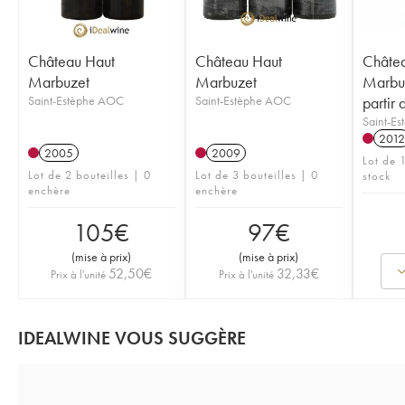
Château Haut
Château Haut
Châte
Marbuzet
Marbuzet
Marbu
Saint-Estèphe AOC
Saint-Estèphe AOC
partir 
Saint-E
2012
2005
2009
Lot de 
Lot de 2 bouteilles | 0
Lot de 3 bouteilles | 0
stock
enchère
enchère
105
€
97
€
(
mise à prix
)
(
mise à prix
)
52,50
€
32,33
€
Prix à l'unité
Prix à l'unité
IDEALWINE VOUS SUGGÈRE