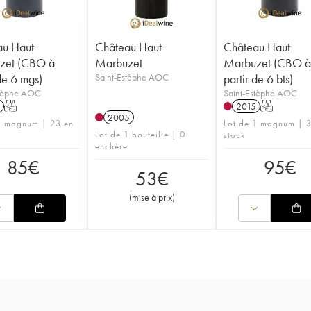
au Haut
Château Haut
Château Haut
zet (CBO à
Marbuzet
Marbuzet (CBO 
de 6 mgs)
Saint-Estèphe AOC
partir de 6 bts)
stèphe AOC
Saint-Estèphe AOC
T
2015
T
2005
1 magnum | 23 en
Lot de 1 magnum | 3
Lot de 1 bouteille | 0
stock
enchère
85
€
95
€
53
€
(
mise à prix
)