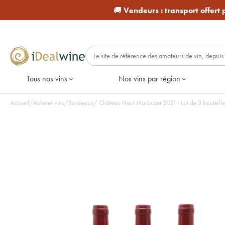
🚚
Vendeurs :
transport offert
Tous nos vins
Nos vins par région
Accueil
/
Acheter vins
/
Bordeaux
/
Château Haut Marbuzet 2021 - Lot de 3 bouteill