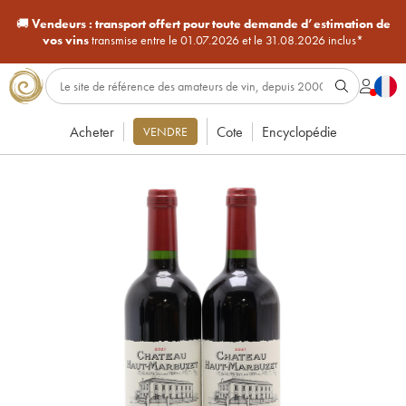
🚚
Vendeurs :
transport offert pour toute demande d’estimation de
vos vins
transmise entre le 01.07.2026 et le 31.08.2026 inclus*
Acheter
Cote
Encyclopédie
VENDRE