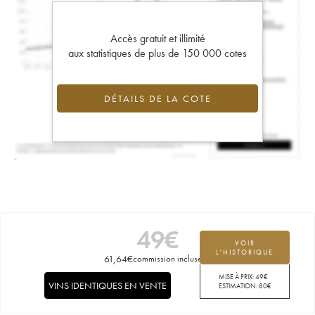
Accès gratuit et illimité
aux statistiques de plus de 150 000 cotes
DÉTAILS DE LA COTE
49
€
VOIR
L'HISTORIQUE
61,64
€
commission incluse
MISE À PRIX:
49
€
VINS IDENTIQUES EN VENTE
ESTIMATION:
80
€