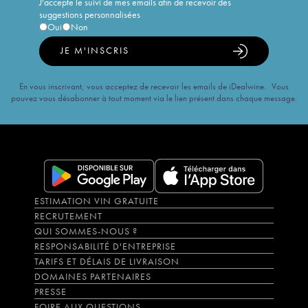
J'accepte le suivi de mes emails afin de recevoir des
suggestions personnalisées
Oui
Non
JE M'INSCRIS
En vous inscrivant, vous acceptez de recevoir les emails de iDealwine. Vous
pouvez vous désabonner à tout moment via le lien présent dans chaque message.
ESTIMATION VIN GRATUITE
RECRUTEMENT
QUI SOMMES-NOUS ?
RESPONSABILITÉ D'ENTREPRISE
TARIFS ET DÉLAIS DE LIVRAISON
DOMAINES PARTENAIRES
PRESSE
FOIRE AUX QUESTIONS