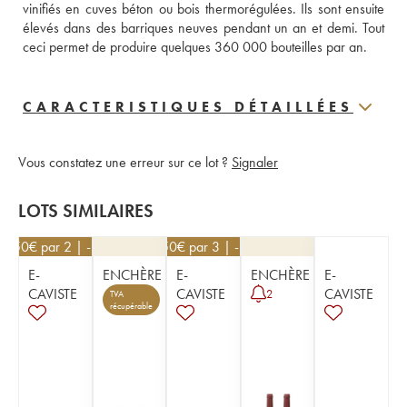
vinifiés en cuves béton ou bois thermorégulées. Ils sont ensuite 
élevés dans des barriques neuves pendant un an et demi. Tout 
ceci permet de produire quelques 360 000 bouteilles par an.
CARACTERISTIQUES DÉTAILLÉES
Vous constatez une erreur sur ce lot ?
Signaler
LOTS SIMILAIRES
76,50
€
par 2 | -10%
76,50
€
par 3 | -10%
E-
ENCHÈRE
E-
ENCHÈRE
E-
CAVISTE
CAVISTE
CAVISTE
2
TVA
récupérable