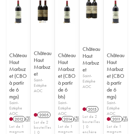
Château
Château
Château
Château
Château
Haut
Haut
Haut
Haut
Haut
Marbuz
Marbuz
Marbuz
Marbuz
Marbuz
et
et
et (CBO
et (CBO
et (CBO
Saint-
Saint-
Estèphe
à partir
à partir
à partir
Estèphe
AOC
de 6
de 6
de 6
AOC
mgs)
bts)
mgs)
Saint-
Saint-
Saint-
Estèphe
Estèphe
Estèphe
2015
AOC
AOC
AOC
2005
Lot de 2
2012
T
2014
T
2011
T
bouteilles
Lot de 2
Lot de 1
Lot de 1
Lot de 1
| 0
bouteilles
magnum
magnum
magnum
enchère
| 0