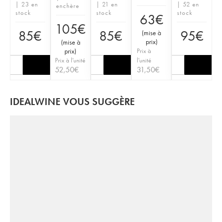
| 23 en
| 21 en
| 52 en
enchère
stock
stock
stock
63
€
105
€
85
€
85
€
95
€
(
mise à
prix
)
(
mise à
prix
)
Prix à
Prix à l'unité
l'unité
52,50
€
31,50
€
IDEALWINE VOUS SUGGÈRE