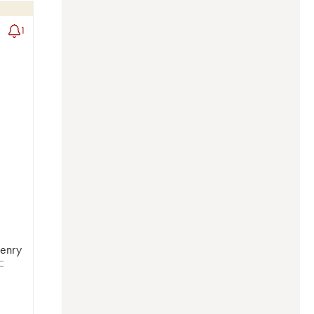
1
u
Henry
C