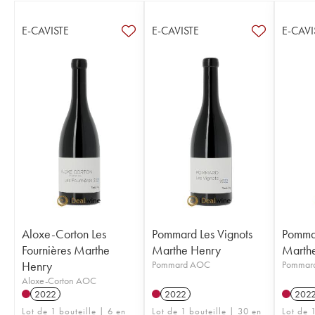
E-CAVISTE
E-CAVISTE
E-CAVI
Aloxe-Corton Les
Pommard Les Vignots
Pommar
Fournières Marthe
Marthe Henry
Marth
Henry
Pommard AOC
Pommar
Aloxe-Corton AOC
2022
2022
202
Lot de 1 bouteille | 6 en
Lot de 1 bouteille | 30 en
Lot de 1