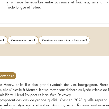
et un superbe équilibre entre puissance et fraîcheur, amenant v
finale longue et fruitée.
tu ?
Comment le servir ?
Combien va me coûter la livraison ?
artenaire
Henry, petite fille d'un grand symbole des vins bourguignon, Pierre Bo
elle s’installe à Meursault et se forme tout d’abord au lycée viticole de
amis Pierre-Henri Rougeot et Jean-Yves Devevey.
proposant des vins de grande qualité. C’est en 2023 qu’elle reprend p
er selon un style épuré et naturel. Au chai, les vinifications sont ainsi ré