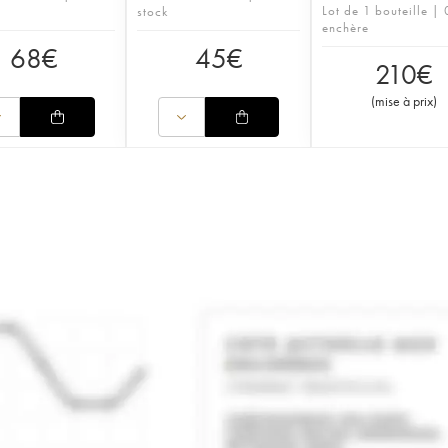
Lot de 1 bouteille | 
stock
enchère
68
€
45
€
210
€
(
mise à prix
)