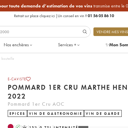
 pour toute demande d’estimation de vos vins
transmise entre le 
Retrait sur place
cliquez ici
|
Un conseil en vin ?
01 56 05 86 10
VENDRE MES VINS
Nos enchères
Services +
✨
Mon Som
 - Lot de 1 bouteille
E-CAVISTE
POMMARD 1ER CRU MARTHE HEN
2022
Pommard 1er Cru AOC
EPICES
VIN DE GASTRONOMIE
VIN DE GARDE
A
K
13
%
0.75
L
INTENSITÉ