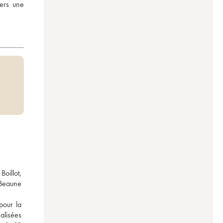
ers une 
illot, 
 Beaune 
our la 
alisées 