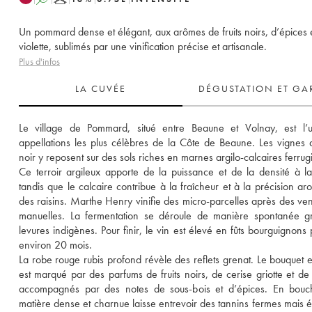
Un pommard dense et élégant, aux arômes de fruits noirs, d’épices 
violette, sublimés par une vinification précise et artisanale.
Plus d'infos
LA CUVÉE
DÉGUSTATION ET GA
Le village de Pommard, situé entre Beaune et Volnay, est l’u
appellations les plus célèbres de la Côte de Beaune. Les vignes d
noir y reposent sur des sols riches en marnes argilo-calcaires ferrugi
Ce terroir argileux apporte de la puissance et de la densité à la
tandis que le calcaire contribue à la fraîcheur et à la précision aro
des raisins. Marthe Henry vinifie des micro-parcelles après des ve
manuelles. La fermentation se déroule de manière spontanée gr
levures indigènes. Pour finir, le vin est élevé en fûts bourguignons 
environ 20 mois. 
La robe rouge rubis profond révèle des reflets grenat. Le bouquet ex
est marqué par des parfums de fruits noirs, de cerise griotte et de vi
accompagnés par des notes de sous-bois et d’épices. En bouch
matière dense et charnue laisse entrevoir des tannins fermes mais él