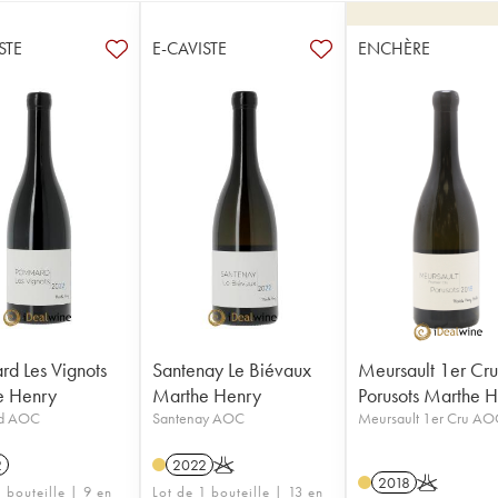
STE
E-CAVISTE
ENCHÈRE
d Les Vignots
Santenay Le Biévaux
Meursault 1er Cr
e Henry
Marthe Henry
Porusots Marthe 
d AOC
Santenay AOC
Meursault 1er Cru AO
2
2022
K
2018
K
 bouteille | 9 en
Lot de 1 bouteille | 13 en