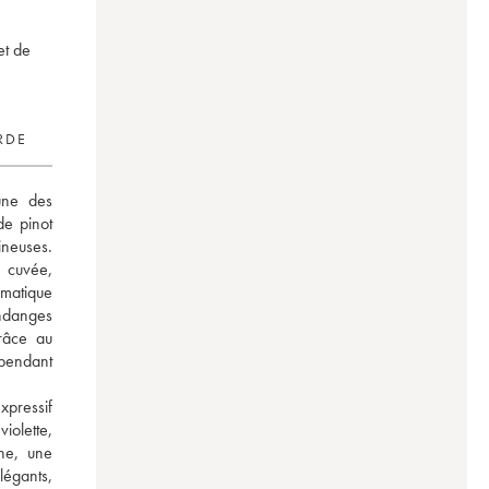
et de
RDE
ne des 
e pinot 
neuses. 
 cuvée, 
matique 
ndanges 
âce au 
pendant 
pressif 
olette, 
e, une 
égants, 