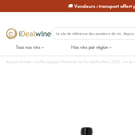
🚚
Vendeurs :
transport offert
Tous nos vins
Nos vins par région
Accueil
/
Acheter vins
/
Bourgogne
/
Pommard 1er Cru Marthe Henry 2022