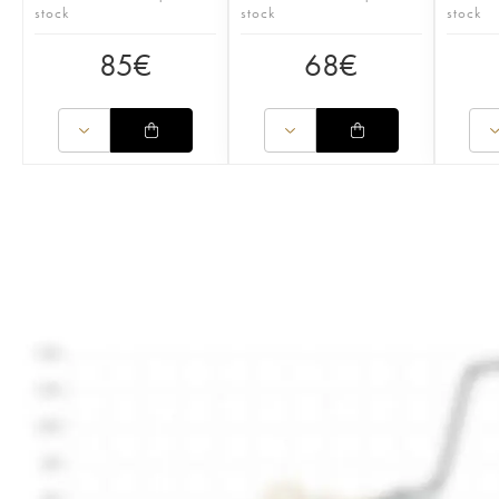
stock
stock
stock
85
€
68
€