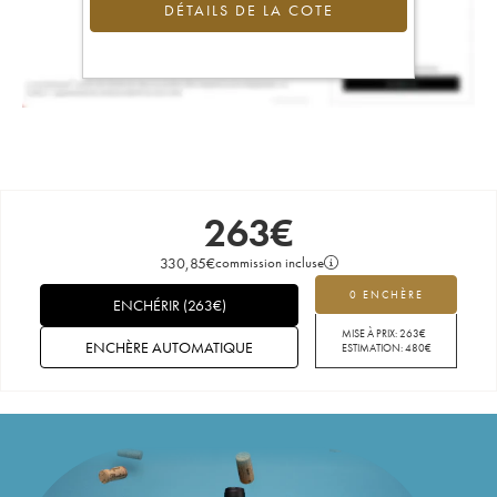
DÉTAILS DE LA COTE
263
€
330,85
€
commission incluse
0 ENCHÈRE
ENCHÉRIR
(
263
€
)
MISE À PRIX:
263
€
ENCHÈRE AUTOMATIQUE
ESTIMATION:
480
€