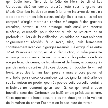
qui révèle toute l’âme de la Côte de Nuits. Le climat Les 
Corbeaux, situé en combe creusée juste sous le grand cru 
Mazis-Chambertin, doit son nom à la forme incurvée du terrain : 
« corbe » venant du latin curvus, qui signifie « creux ».  Le sol est 
composé d’argile marneuse sombre mélangée à des graviers 
calcaires, offrant un bon drainage mais aussi une réserve 
minérale, essentielle pour donner au vin sa structure et sa 
profondeur.  Lors de la vinification, les raisins de pinot noir sont 
soigneusement récoltés à la main, triés, puis fermentent 
spontanément avec des pigeages mesurés. L’élevage dure entre 
12 et 15 mois en barriques. À la dégustation, la robe présente 
un rouge rubis intense. Le nez s’ouvre sur des parfums de fruits 
rouges frais, de cerise, de framboise et de fraise, accompagnés 
par des notes discrètes d’épices douces. En bouche, le vin est 
fruité, avec des tannins bien présents mais encore jeunes, et 
une belle persistance aromatique qui souligne la minéralité du 
sol. La maison ne produit que très peu de cette parcelle, certains 
millésimes ne donnent qu’un seul fût, ce qui rend chaque 
bouteille issue des Corbeaux particulièrement précieuse et rare. 
Cette approche « haute couture » du vin témoigne de la volonté 
de la maison de capter l’expression la plus pure du terroir.