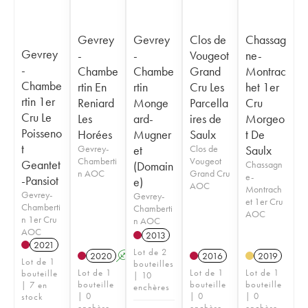
Gevrey
Gevrey
Clos de
Chassag
Gevrey
-
-
Vougeot
ne-
-
Chambe
Chambe
Grand
Montrac
Chambe
rtin En
rtin
Cru Les
het 1er
rtin 1er
Reniard
Monge
Parcella
Cru
Cru Le
Les
ard-
ires de
Morgeo
Poisseno
Horées
Mugner
Saulx
t De
t
Gevrey-
et
Clos de
Saulx
Chamberti
Vougeot
Geantet
(Domain
Chassagn
n AOC
Grand Cru
e-
-Pansiot
e)
AOC
Montrach
Gevrey-
Gevrey-
et 1er Cru
Chamberti
Chamberti
AOC
n 1er Cru
n AOC
AOC
2013
2021
Lot de 2
2020
A
K
2016
2019
Lot de 1
bouteilles
Lot de 1
Lot de 1
Lot de 1
bouteille
| 10
bouteille
bouteille
bouteille
| 7 en
enchères
| 0
| 0
| 0
stock
enchère
enchère
enchère