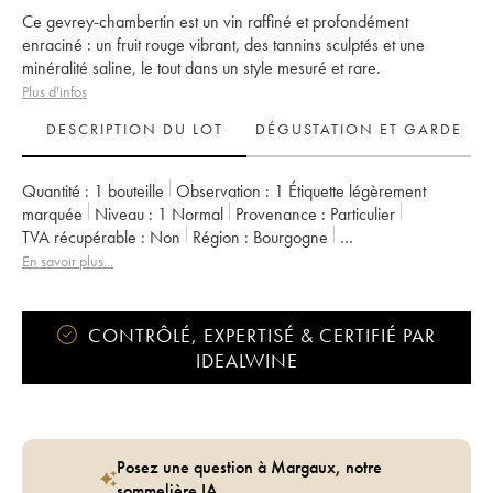
Ce gevrey-chambertin est un vin raffiné et profondément
enraciné : un fruit rouge vibrant, des tannins sculptés et une
minéralité saline, le tout dans un style mesuré et rare.
Plus d'infos
DESCRIPTION DU LOT
DÉGUSTATION ET GARDE
Quantité :
1 bouteille
Observation :
1 Étiquette légèrement
marquée
Niveau :
1
Normal
Provenance :
particulier
TVA récupérable :
non
Région :
Bourgogne
Appellation :
Gevrey-Chambertin
Classement :
1er Cru
En savoir plus...
Propriétaire :
de Saulx
CONTRÔLÉ, EXPERTISÉ & CERTIFIÉ PAR
IDEALWINE
Posez une question à Margaux, notre
sommelière IA