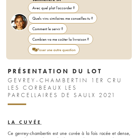
Avec quel plat l'accorder ?
Quels vins similaires me conseilles-tu ?
Comment le servir ?
Combien va me coûter la livraison ?
Poser une autre question
PRÉSENTATION DU LOT
GEVREY-CHAMBERTIN 1ER CRU
LES CORBEAUX LES
PARCELLAIRES DE SAULX 2021
LA CUVÉE
Ce gevrey-chambertin est une cuvée à la fois racée et dense, 