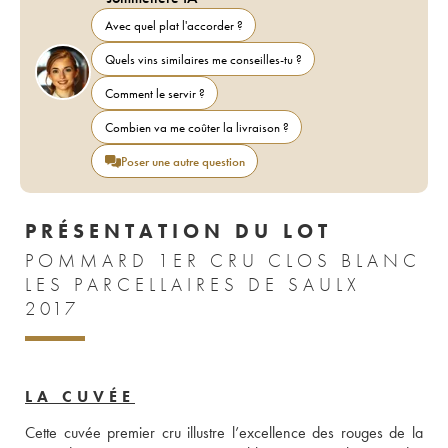
Avec quel plat l'accorder ?
Quels vins similaires me conseilles-tu ?
Comment le servir ?
Combien va me coûter la livraison ?
Poser une autre question
PRÉSENTATION DU LOT
POMMARD 1ER CRU CLOS BLANC
LES PARCELLAIRES DE SAULX
2017
LA CUVÉE
Cette cuvée premier cru illustre l’excellence des rouges de la 