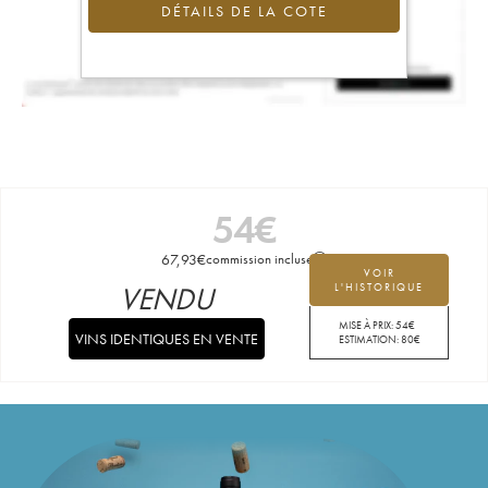
DÉTAILS DE LA COTE
54
€
67,93
€
commission incluse
VOIR
VENDU
L'HISTORIQUE
MISE À PRIX:
54
€
VINS IDENTIQUES EN VENTE
ESTIMATION:
80
€