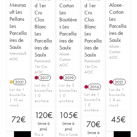
Meursa
Aloxe-
d 1er
Corton
d 1er
ult Les
Corton
Cru
Les
Cru
Pellans
Les
Clos
Boutière
Clos
Les
Parcella
Blanc
s Les
Blanc
Parcella
ires de
Les
Parcella
Les
ires de
Saulx
Parcella
ires de
Parcella
Saulx
Aloxe-
ires de
Saulx
ires de
Corton
Meursault
Saulx
Aloxe-
Saulx
AOC
AOC
Corton
Pommard
Pommard
AOC
1er Cru
1er Cru
AOC
AOC
2017
2019
2021
2021
Lot de 2
Lot de 3
2016
Lot de 1
Lot de 1
bouteilles
bouteilles
Lot de 1
bouteille
bouteille
| 0
| 0
bouteille
| 10 en
| 8 en
enchère
enchère
| 0
stock
stock
enchère
120
€
105
€
72
€
45
€
70
€
(
mise à
(
mise à
prix
)
prix
)
(
mise à
Prix à
Prix à l'unité