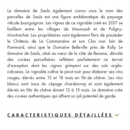
Le domaine de Saulx également connu sous le nom des 
parcelles de Saulx est une figure emblématique du paysage 
viticole bourguignon. Les vignes de ce vignoble créé en 2017 se 
faufilent entre les villages de Meursault et de Puligny-
Montrachet. Les propriétaires sont également fiers de posséder 
le Château de La Commaraine et son Clos non loin de 
Pommard, ainsi que le Domaine Belleville près de Rully. Le 
domaine de Saulx, situé au cœur de la côte de Beaune, dévoile 
des cuvées parcellaires reflétant parfaitement ce terroir 
d’exception dont les vignes grimpent sur des sols argilo-
calcaires. Le vignoble cultive le pinot noir pour élaborer ses vins 
rouges, élevés entre 15 et 18 mois en fût de chêne. Les vins 
blancs sont issus du cépage chardonnay et sont également 
élevés en fûts de chêne durant 12 à 15 mois. Le domaine crée 
des cuvées authentiques qui offrent un joli potentiel de garde.
CARACTERISTIQUES DÉTAILLÉES