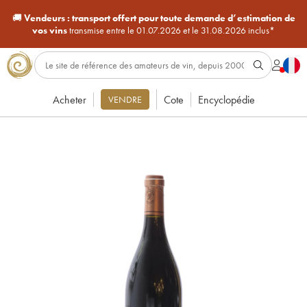
🚚
Vendeurs :
transport offert pour toute demande d’estimation de
vos vins
transmise entre le 01.07.2026 et le 31.08.2026 inclus*
Acheter
Cote
Encyclopédie
VENDRE