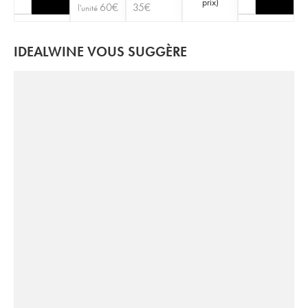
prix
)
60
€
35
€
l'unité
IDEALWINE VOUS SUGGÈRE