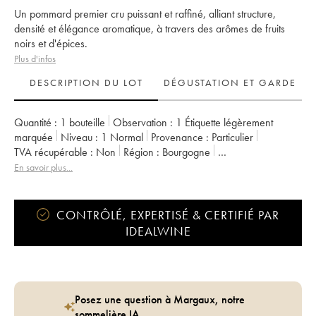
Un pommard premier cru puissant et raffiné, alliant structure,
densité et élégance aromatique, à travers des arômes de fruits
noirs et d'épices.
Plus d'infos
DESCRIPTION DU LOT
DÉGUSTATION ET GARDE
Quantité :
1 bouteille
Observation :
1 Étiquette légèrement
marquée
Niveau :
1
Normal
Provenance :
particulier
TVA récupérable :
non
Région :
Bourgogne
Appellation :
Pommard
Classement :
1er Cru
En savoir plus...
Propriétaire :
Les Parcellaires de Saulx
CONTRÔLÉ, EXPERTISÉ & CERTIFIÉ PAR
IDEALWINE
Posez une question à Margaux, notre
sommelière IA