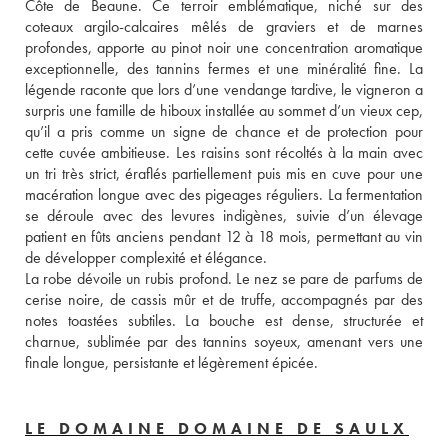
Côte de Beaune. Ce terroir emblématique, niché sur des 
coteaux argilo-calcaires mêlés de graviers et de marnes 
profondes, apporte au pinot noir une concentration aromatique 
exceptionnelle, des tannins fermes et une minéralité fine. La 
légende raconte que lors d’une vendange tardive, le vigneron a 
surpris une famille de hiboux installée au sommet d’un vieux cep, 
qu’il a pris comme un signe de chance et de protection pour 
cette cuvée ambitieuse. Les raisins sont récoltés à la main avec 
un tri très strict, éraflés partiellement puis mis en cuve pour une 
macération longue avec des pigeages réguliers. La fermentation 
se déroule avec des levures indigènes, suivie d’un élevage 
patient en fûts anciens pendant 12 à 18 mois, permettant au vin 
de développer complexité et élégance. 
La robe dévoile un rubis profond. Le nez se pare de parfums de 
cerise noire, de cassis mûr et de truffe, accompagnés par des 
notes toastées subtiles. La bouche est dense, structurée et 
charnue, sublimée par des tannins soyeux, amenant vers une 
finale longue, persistante et légèrement épicée.
LE DOMAINE DOMAINE DE SAULX