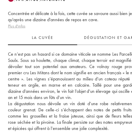
Concentrée et délicate à la fois, cette cuvée se savoure aussi bien j
qu'après une dizaine d'années de repos en cave.
Plus d'infos
LA CUVÉE
DÉGUSTATION ET GA
Ce n’est pas un hasard si ce domaine viticole se nomme Les Parcella
Saulx. Sous sa houlette, chaque climat, chaque terroir est magnifié 
dévoiler tout son potentiel aux amateurs. Ce volnay rouge prov
premier cru Les Mitans dont le nom signifie en ancien français « le mi
centre ». Les vignes s’épanouissent au milieu d’un coteau réputé 
teneur en argile, en marne et en calcaire. Taillé pour une gard
dizaine d’années environ, le vin fait l’objet d’un élevage qui oscille 
an et 15 mois dans un fûts d’un vin. 
La dégustation nous dévoile un vin doté d’une robe relativement 
couleur grenat. De celle-ci s’échappent des notes de petits fruits
comme les groseilles et la fraise juteuse, ainsi que de fleurs telles
rose séchée et la pivoine. La finale persiste sur des notes empyreum
et épicées qui offrent à l’ensemble une jolie complexité.