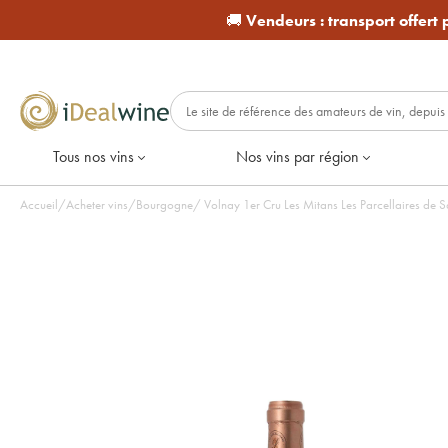
🚚
Vendeurs :
transport offert
Tous nos vins
Nos vins par région
Accueil
/
Acheter vins
/
Bourgogne
/