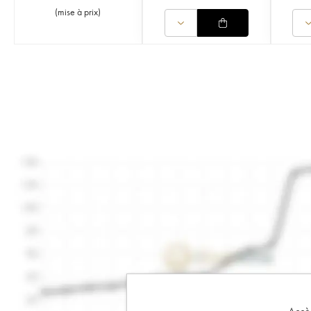
(
mise à prix
)