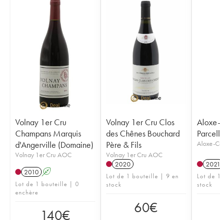
Volnay 1er Cru
Volnay 1er Cru Clos
Aloxe-
Champans Marquis
des Chênes Bouchard
Parcel
d'Angerville (Domaine)
Père & Fils
Aloxe-C
Volnay 1er Cru AOC
Volnay 1er Cru AOC
2020
202
2010
A
Lot de 1 bouteille | 9 en
Lot de 1
Lot de 1 bouteille | 0
stock
stock
enchère
60
€
140
€