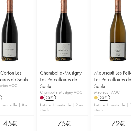
Corton Les
Chambolle-Musigny
Meursault Les Pell
laires de Saulx
Les Parcellaires de
Les Parcellaires d
orton AOC
Saulx
Saulx
Chambolle-Musigny AOC
Meursault AOC
1
2021
2021
 bouteille | 8 en
Lot de 1 bouteille | 2 en
Lot de 1 bouteille | 
stock
stock
45
€
75
€
72
€