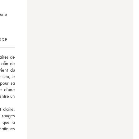
eune
RDE
ires de 
afin de 
ient du 
lieu, le 
pour sa 
e d’une 
entre un 
claire, 
 rouges 
 que la 
atiques 