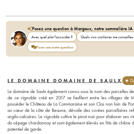
Posez une question à Margaux, notre sommelière IA
Avec quel plat l'accorder ?
Quels vins similaires me conseilles-
Poser une autre question
LE DOMAINE DOMAINE DE SAULX
★ Do
Le domaine de Saulx également connu sous le nom des parcelles de S
de ce vignoble créé en 2017 se faufilent entre les villages de Me
posséder le Château de La Commaraine et son Clos non loin de Pomma
au cœur de la côte de Beaune, dévoile des cuvées parcellaires reflé
argilo-calcaires. Le vignoble cultive le pinot noir pour élaborer ses v
du cépage chardonnay et sont également élevés en fûts de chêne dur
potentiel de garde.