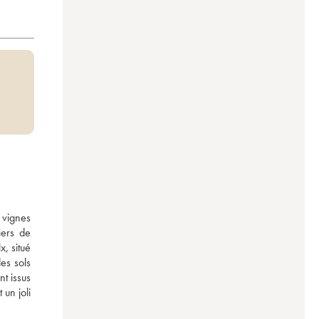
vignes 
ers de 
 situé 
s sols 
t issus 
n joli 