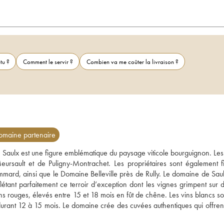
tu ?
Comment le servir ?
Combien va me coûter la livraison ?
maine partenaire
aulx est une figure emblématique du paysage viticole bourguignon. Les 
ursault et de Puligny-Montrachet. Les propriétaires sont également fi
rd, ainsi que le Domaine Belleville près de Rully. Le domaine de Saulx,
tant parfaitement ce terroir d’exception dont les vignes grimpent sur de
ins rouges, élevés entre 15 et 18 mois en fût de chêne. Les vins blancs son
ant 12 à 15 mois. Le domaine crée des cuvées authentiques qui offrent u