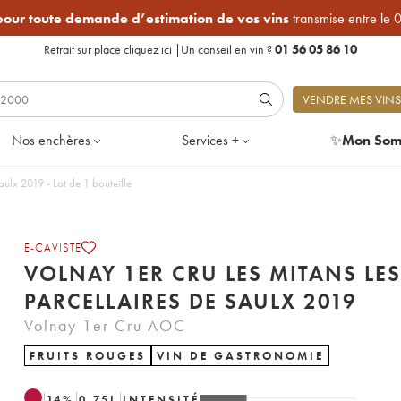
 pour toute demande d’estimation de vos vins
transmise entre le 
Retrait sur place
cliquez ici
|
Un conseil en vin ?
01 56 05 86 10
VENDRE MES VINS
Nos enchères
Services +
✨
Mon Som
Volnay 1er Cru Les Mitans Les Parcellaires de Saulx 2019 - Lot de 1 bouteille
E-CAVISTE
VOLNAY 1ER CRU LES MITANS LES
PARCELLAIRES DE SAULX 2019
Volnay 1er Cru AOC
FRUITS ROUGES
VIN DE GASTRONOMIE
14
%
0.75
L
INTENSITÉ