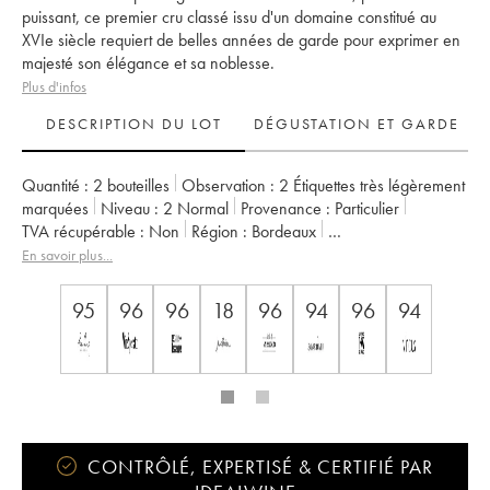
puissant, ce premier cru classé issu d'un domaine constitué au
XVIe siècle requiert de belles années de garde pour exprimer en
majesté son élégance et sa noblesse.
Plus d'infos
DESCRIPTION DU LOT
DÉGUSTATION ET GARDE
Quantité :
2 bouteilles
Observation :
2 Étiquettes très légèrement
marquées
Niveau :
2
Normal
Provenance :
particulier
TVA récupérable :
non
Région :
Bordeaux
Appellation :
Pessac-Léognan
En savoir plus...
Classement :
1er Grand Cru Classé
Propriétaire :
Domaines Clarence Dillon
95
96
96
18
96
94
96
94
CONTRÔLÉ, EXPERTISÉ & CERTIFIÉ PAR