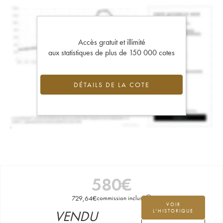
Accès gratuit et illimité
aux statistiques de plus de 150 000 cotes
DÉTAILS DE LA COTE
580
€
729,64
€
commission incluse
VOIR
VENDU
L'HISTORIQUE