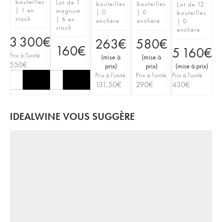
bouteilles
Lot de 1
bouteilles
bouteilles
Lot de 12
| 1 en
magnum
| 0
| 0
bouteilles
stock
| 6 en
enchère
enchère
| 0
stock
enchère
3 300
€
263
€
580
€
160
€
5 160
€
Prix à l'unité
(
mise à
(
mise à
550
€
prix
)
prix
)
(
mise à prix
)
Prix à l'unité
Prix à l'unité
Prix à l'unité
131,50
€
290
€
430
€
IDEALWINE VOUS SUGGÈRE