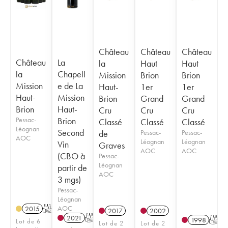
Château
Château
Château
Château
La
la
Haut
Haut
la
Chapell
Mission
Brion
Brion
Mission
e de La
Haut-
1er
1er
Haut-
Mission
Brion
Grand
Grand
Brion
Haut-
Cru
Cru
Cru
Pessac-
Brion
Classé
Classé
Classé
Léognan
Second
de
Pessac-
Pessac-
AOC
Léognan
Léognan
Vin
Graves
AOC
AOC
(CBO à
Pessac-
Léognan
partir de
AOC
3 mgs)
Pessac-
Léognan
AOC
2015
T
2017
2002
2021
T
1998
T
Lot de 6
Lot de 2
Lot de 2