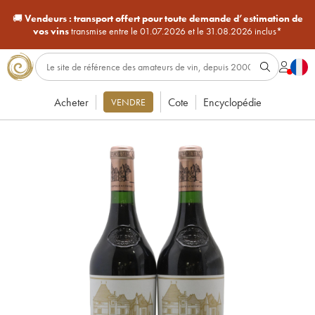
🚚
Vendeurs :
transport offert pour toute demande d’estimation de
vos vins
transmise entre le 01.07.2026 et le 31.08.2026 inclus*
Acheter
Cote
Encyclopédie
VENDRE