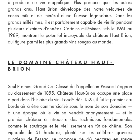
à produire ce vin magnifique. Plus précoce que les autres 
grands crus, Haut Brion développe des notes veloutées de 
cassis mûr et de minéral d'une finesse légendaire. Dans les 
grands millésimes, il est parfaitement capable de vieillir pendant 
plusieurs dizaines d'années. Certains millésimes, tels le 1961 ou 
1989, montrent le potentiel incroyable du château Haut Brion, 
qui figure parmi les plus grands vins rouges au monde.
LE DOMAINE CHÂTEAU HAUT-
BRION
Seul Premier Grand Cru Classé de l'appellation Pessac-Léognan 
au classement de 1855, Château Haut-Brion occupe une place 
à part dans l'histoire du vin. Fondé dès 1525, il fut le premier cru 
bordelais à être commercialisé sous le nom de son domaine — 
à une époque où le vin se vendait anonymement — et le 
premier château à introduire des techniques fondamentales 
comme le soutirage et le vieillissement en fût de chêne. Son 
vignoble de 51 hectares, planté sur les célèbres graviers 
gunziens de Pessac, se compose de 48 hectares en rouge 