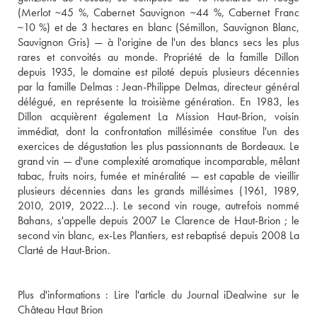
(Merlot ~45 %, Cabernet Sauvignon ~44 %, Cabernet Franc 
~10 %) et de 3 hectares en blanc (Sémillon, Sauvignon Blanc, 
Sauvignon Gris) — à l'origine de l'un des blancs secs les plus 
rares et convoités au monde. Propriété de la famille Dillon 
depuis 1935, le domaine est piloté depuis plusieurs décennies 
par la famille Delmas : Jean-Philippe Delmas, directeur général 
délégué, en représente la troisième génération. En 1983, les 
Dillon acquièrent également La Mission Haut-Brion, voisin 
immédiat, dont la confrontation millésimée constitue l'un des 
exercices de dégustation les plus passionnants de Bordeaux. Le 
grand vin — d'une complexité aromatique incomparable, mêlant 
tabac, fruits noirs, fumée et minéralité — est capable de vieillir 
plusieurs décennies dans les grands millésimes (1961, 1989, 
2010, 2019, 2022…). Le second vin rouge, autrefois nommé 
Bahans, s'appelle depuis 2007 Le Clarence de Haut-Brion ; le 
second vin blanc, ex-Les Plantiers, est rebaptisé depuis 2008 La 
Plus d'informations : 
Lire l'article du Journal iDealwine sur le 
Château Haut Brion