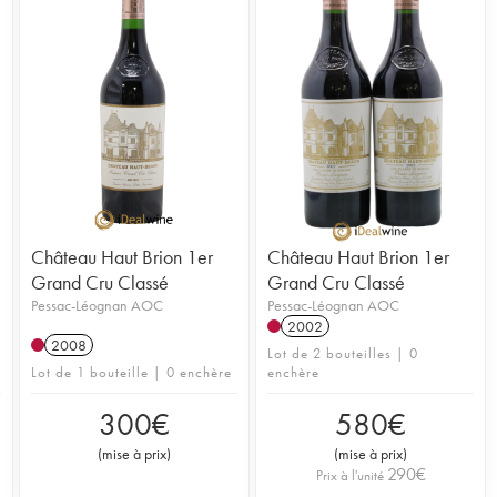
Château Haut Brion 1er
Château Haut Brion 1er
Grand Cru Classé
Grand Cru Classé
Pessac-Léognan AOC
Pessac-Léognan AOC
2002
2008
Lot de 2 bouteilles | 0
Lot de 1 bouteille | 0 enchère
enchère
300
€
580
€
(
mise à prix
)
(
mise à prix
)
290
€
Prix à l'unité