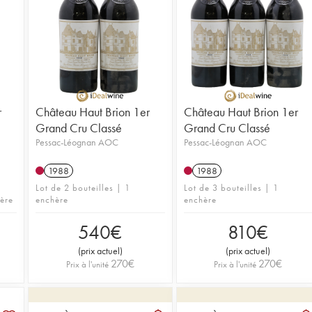
r
Château Haut Brion 1er
Château Haut Brion 1er
Grand Cru Classé
Grand Cru Classé
Pessac-Léognan AOC
Pessac-Léognan AOC
1988
1988
Lot de 2 bouteilles | 1
Lot de 3 bouteilles | 1
hère
enchère
enchère
540
€
810
€
(
prix actuel
)
(
prix actuel
)
270
€
270
€
Prix à l'unité
Prix à l'unité