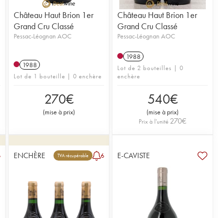
Château Haut Brion 1er
Château Haut Brion 1er
Grand Cru Classé
Grand Cru Classé
Pessac-Léognan AOC
Pessac-Léognan AOC
1988
1988
Lot de 2 bouteilles | 0
Lot de 1 bouteille | 0 enchère
enchère
270
€
540
€
(
mise à prix
)
(
mise à prix
)
270
€
Prix à l'unité
ENCHÈRE
E-CAVISTE
6
6
TVA récupérable