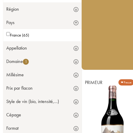
Région
Pays
France (65)
Appellation
Domaine
1
Millésime
PRIMEUR
❤ Presse
Prix par flacon
Style de vin (bio, intensité,...)
Cépage
Format