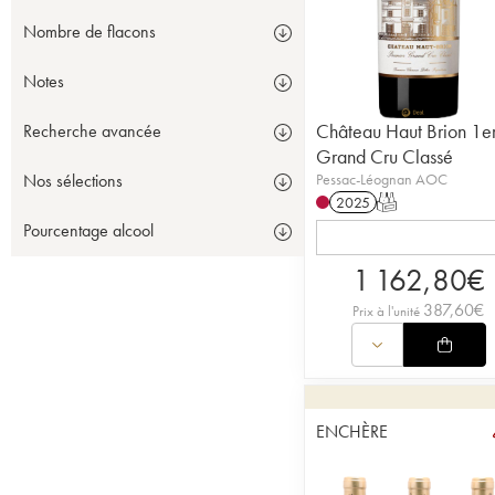
Nombre de flacons
Notes
Château Haut Brion 1e
Recherche avancée
Grand Cru Classé
Pessac-Léognan AOC
Nos sélections
2025
T
Pourcentage alcool
1 162,80
€
387,60
€
Prix à l'unité
ENCHÈRE