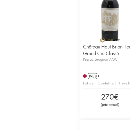
Château Haut Brion 1e
Grand Cru Classé
Pessac-Léognan AOC
1988
Lot de 1 bouteille | 1 enc
270
€
(
prix actuel
)