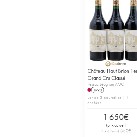
Château Haut Brion 1e
Grand Cru Classé
Pessac-Léognan AOC
1990
Lot de 3 bouteilles | 1
enchère
1 650
€
(
prix actuel
)
550
€
Prix à l'unité