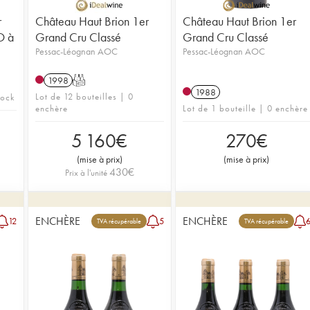
r
Château Haut Brion 1er
Château Haut Brion 1er
O à
Grand Cru Classé
Grand Cru Classé
Pessac-Léognan AOC
Pessac-Léognan AOC
1998
T
1988
Lot de 12 bouteilles | 0
tock
enchère
Lot de 1 bouteille | 0 enchère
5 160
€
270
€
(
mise à prix
)
(
mise à prix
)
430
€
Prix à l'unité
ENCHÈRE
ENCHÈRE
12
5
TVA récupérable
TVA récupérable