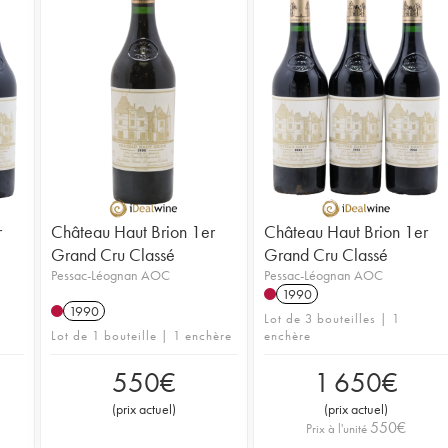
r
Château Haut Brion 1er
Château Haut Brion 1er
Grand Cru Classé
Grand Cru Classé
Pessac-Léognan AOC
Pessac-Léognan AOC
1990
1990
Lot de 3 bouteilles | 1
Lot de 1 bouteille | 1 enchère
enchère
550
€
1 650
€
(
prix actuel
)
(
prix actuel
)
550
€
Prix à l'unité