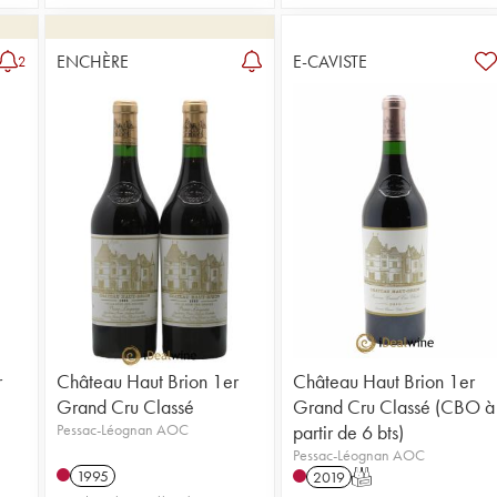
ENCHÈRE
E-CAVISTE
2
r
Château Haut Brion 1er
Château Haut Brion 1er
Grand Cru Classé
Grand Cru Classé (CBO à
Pessac-Léognan AOC
partir de 6 bts)
Pessac-Léognan AOC
1995
2019
T