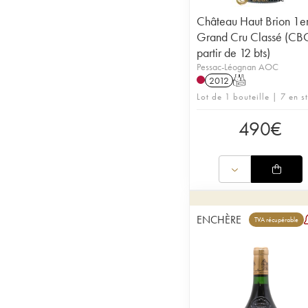
Château Haut Brion 1e
Grand Cru Classé (CB
partir de 12 bts)
Pessac-Léognan AOC
2012
T
Lot de 1 bouteille | 7 en s
490
€
ENCHÈRE
TVA récupérable