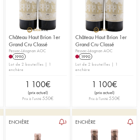
ormations :
formations :
Lire l'article du Journal iDealwine sur le Château Haut
Lire l'article du Journal iDealwine sur le Château Haut
Château Haut Brion 1er
Château Haut Brion 1er
Grand Cru Classé
Grand Cru Classé
Pessac-Léognan AOC
Pessac-Léognan AOC
1990
1990
Lot de 2 bouteilles | 1
Lot de 2 bouteilles | 1
enchère
enchère
1 100
€
1 100
€
(
prix actuel
)
(
prix actuel
)
550
€
550
€
Prix à l'unité
Prix à l'unité
ENCHÈRE
ENCHÈRE
3
3