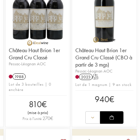
Château Haut Brion 1er
Château Haut Brion 1er
Grand Cru Classé
Grand Cru Classé (CBO à
Pessac-Léognan AOC
partir de 3 mgs)
Pessac-Léognan AOC
1988
2023
T
Lot de 3 bouteilles | 0
Lot de 1 magnum | 9 en stock
enchère
940
€
810
€
(
mise à prix
)
270
€
Prix à l'unité