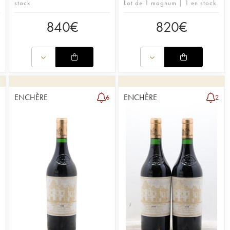
stock
Lot de 1 magnum | 1 en stock
840
€
820
€
ENCHÈRE
ENCHÈRE
6
2