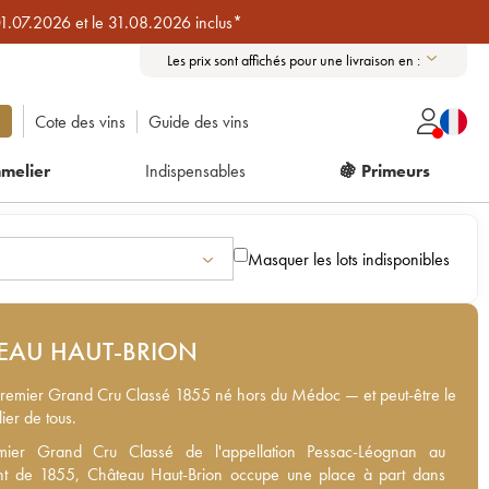
01.07.2026 et le 31.08.2026 inclus*
Les prix sont affichés pour une livraison en :
Cote des vins
Guide des vins
melier
Indispensables
🍇 Primeurs
Masquer les lots indisponibles
EAU HAUT-BRION
Premier Grand Cru Classé 1855 né hors du Médoc — et peut-être le
lier de tous.
ier Grand Cru Classé de l'appellation Pessac-Léognan au
mier Grand Cru Classé de l'appellation Pessac-Léognan au
t de 1855, Château Haut-Brion occupe une place à part dans
nt de 1855, Château Haut-Brion occupe une place à part dans