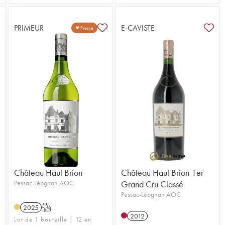
PRIMEUR
E-CAVISTE
❤ Presse
Château Haut Brion
Château Haut Brion 1er
Pessac-Léognan AOC
Grand Cru Classé
Pessac-Léognan AOC
2025
T
2012
Lot de 1 bouteille | 12 en