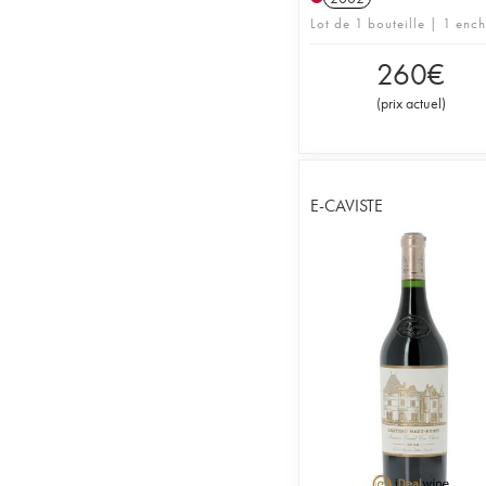
Lot de 1 bouteille | 1 enc
260
€
(
prix actuel
)
E-CAVISTE