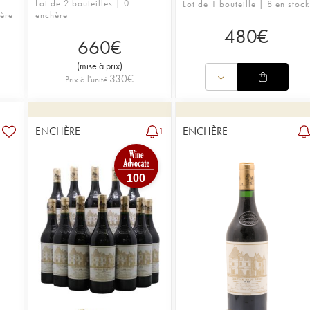
Lot de 2 bouteilles | 0
Lot de 1 bouteille | 8 en stock
hère
enchère
480
€
660
€
(
mise à prix
)
330
€
Prix à l'unité
ENCHÈRE
ENCHÈRE
1
100