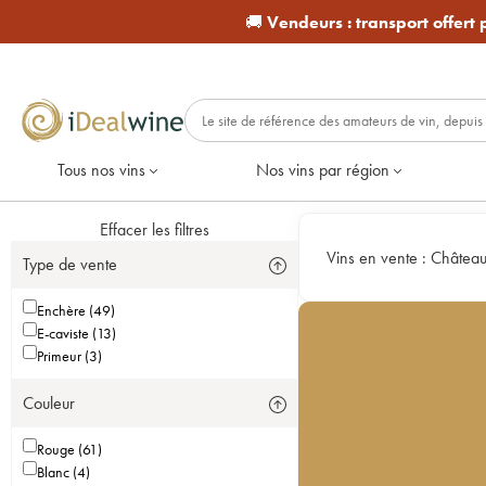
🚚
Vendeurs :
transport offert
Tous nos vins
Nos vins par région
Effacer les filtres
Vins en vente :
Château
Type de vente
Enchère (49)
E-caviste (13)
Primeur (3)
Couleur
Rouge (61)
Blanc (4)