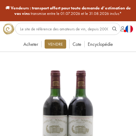
🚚
Vendeurs :
transport offert pour toute demande d’estimation de
vos vins
transmise entre le 01.07.2026 et le 31.08.2026 inclus*
Acheter
Cote
Encyclopédie
VENDRE