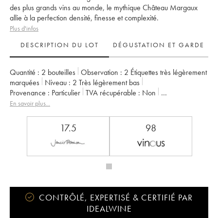
des plus grands vins au monde, le mythique Château Margaux
allie à la perfection densité, finesse et complexité.
Plus d'infos
DESCRIPTION DU LOT
DÉGUSTATION ET GARDE
Quantité :
2 bouteilles
Observation :
2 Étiquettes très légèrement
marquées
Niveau :
2
Très légèrement bas
Provenance :
particulier
TVA récupérable :
non
Région :
Bordeaux
Appellation :
Margaux
En savoir plus...
Classement :
1er Grand Cru Classé
Propriétaire :
SCA du Château Margaux
17.5
98
CONTRÔLÉ, EXPERTISÉ & CERTIFIÉ PAR
IDEALWINE