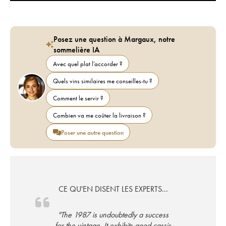
Posez une question à Margaux, notre
sommelière IA
Avec quel plat l'accorder ?
Quels vins similaires me conseilles-tu ?
Comment le servir ?
Combien va me coûter la livraison ?
Poser une autre question
CE QU'EN DISENT LES EXPERTS...
"The 1987 is undoubtedly a success
for the vintage. It exhibits good cassis