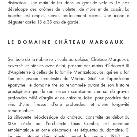
distinction. Une main de fer dans un gant de velours. Le nez 
développe des arômes de violette, de mûre et de cassis. La 
bouche est ample, suave, parfaitement racée. Une icône à 
déguster après 15 à 35 ans de garde.
LE DOMAINE CHÂTEAU MARGAUX
Symbole de la noblesse viticole bordelaise, Château Margaux a 
traversé les siècles avec éclat, passant des mains d’Édouard III 
d’Angleterre à celles de la famille Mentzelopoulos, qui en a fait 
l’un des joyaux incontestés du Médoc. Situé sur l’appellation 
éponyme, le domaine tire sa renommée autant de son histoire 
prestigieuse que de son terroir exceptionnel : un sol de graves 
profondes mêlé d’argile et de calcaire, idéal pour produire des 
vins d’une finesse, d’une profondeur et d’une longévité 
remarquables.
La silhouette néoclassique du château, construite au début du 
XIXe siècle par l’architecte Louis Combe, est devenue 
emblématique et orne désormais les étiquettes du domaine. Si 
les vins étaient déjà réputés avant les années 1960, en 