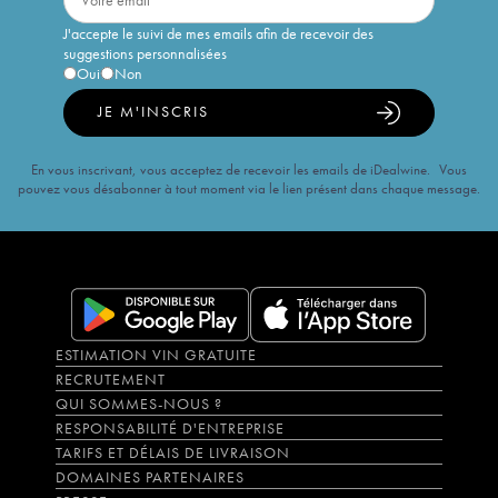
J'accepte le suivi de mes emails afin de recevoir des
suggestions personnalisées
Oui
Non
JE M'INSCRIS
En vous inscrivant, vous acceptez de recevoir les emails de iDealwine. Vous
pouvez vous désabonner à tout moment via le lien présent dans chaque message.
ESTIMATION VIN GRATUITE
RECRUTEMENT
QUI SOMMES-NOUS ?
RESPONSABILITÉ D'ENTREPRISE
TARIFS ET DÉLAIS DE LIVRAISON
DOMAINES PARTENAIRES