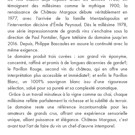
témoignent des millésimes comme le mythique 1900, la 
renaissance de Château Margaux débute véritablement en 
1977, avec l’arrivée de la famille Mentzelopoulos et 
l’intervention décisive d’Émile Peynaud. Dès le millésime 1978, 
une série impressionnante de grands vins s’enchaîne sous la 
direction de Paul Pontalier, figure tutélaire du domaine jusqu’en 
2016. Depuis, Philippe Bascaules en assure la continuité avec la 
même exigence. 
Le domaine produit trois cuvées : son grand vin éponyme, 
concentré, raffiné et promis à de longues décennies de garde?; 
le Pavillon Rouge, second vin du château, qui en offre une 
interprétation plus accessible et immédiate?; et enfin le Pavillon 
Blanc, un 100?% sauvignon blanc issu d’une rigoureuse 
sélection, salué pour sa pureté et sa complexité aromatique. 
 Grâce à un travail minutieux à la vigne comme au chai, chaque 
millésime reflète parfaitement la richesse et la subtilité du terroir. 
Le domaine reste une référence incontournable pour les 
amateurs de grands crus, offrant une expérience sensorielle 
unique, alliant puissance et élégance. Château Margaux, c’est 
avant tout l’art de faire du vin un chef-d’œuvre intemporel.