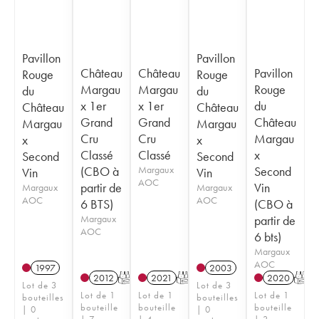
Pavillon
Pavillon
Château
Château
Pavillon
Rouge
Rouge
Margau
Margau
Rouge
du
du
x 1er
x 1er
du
Château
Château
Grand
Grand
Château
Margau
Margau
Cru
Cru
Margau
x
x
Classé
Classé
x
Second
Second
(CBO à
Margaux
Second
Vin
Vin
AOC
partir de
Vin
Margaux
Margaux
AOC
AOC
6 BTS)
(CBO à
Margaux
partir de
AOC
6 bts)
Margaux
AOC
1997
2003
2012
T
2021
T
2020
T
Lot de 3
Lot de 3
Lot de 1
Lot de 1
Lot de 1
bouteilles
bouteilles
bouteille
bouteille
bouteille
| 0
| 0