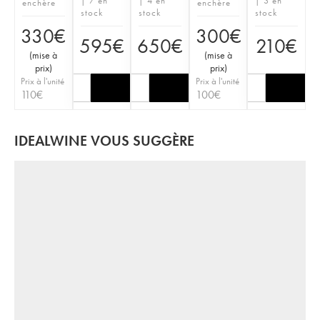
| 7 en
| 4 en
| 3 en
enchère
enchère
stock
stock
stock
330
€
300
€
595
€
650
€
210
€
(
mise à
(
mise à
prix
)
prix
)
Prix à l'unité
Prix à l'unité
110
€
100
€
IDEALWINE VOUS SUGGÈRE