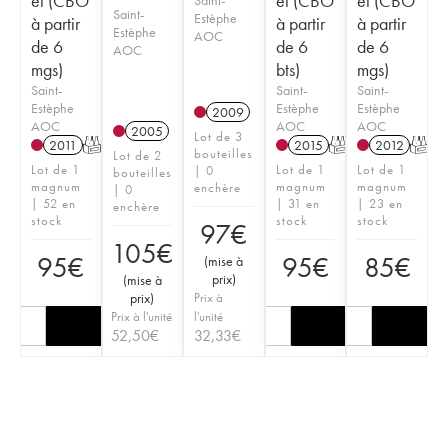
et (CBO
et (CBO
et (CBO
Saint-
Estèphe
à partir
à partir
à partir
Estèphe
AOC
de 6
de 6
de 6
AOC
mgs)
bts)
mgs)
Saint-
Saint-
Saint-
Estèphe
Estèphe
Estèphe
2009
AOC
AOC
AOC
2005
Lot de 3
2011
T
2015
T
2012
T
bouteilles
Lot de 2
Lot de 1
Lot de 1
Lot de 1
| 0
bouteilles
magnum
magnum
magnum
enchère
| 0
| 52 en
| 31 en
| 23 en
enchère
stock
stock
stock
97
€
105
€
95
€
95
€
85
€
(
mise à
prix
)
(
mise à
prix
)
Prix à
Prix à l'unité
l'unité
52,50
€
32,33
€