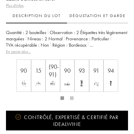
Plus d'infos
DESCRIPTION DU LOT
DÉGUSTATION ET GARDE
Quantité :
2 bouteilles
Observation :
2 Étiquettes très légèrement
marquées
Niveau :
2
Normal
Provenance :
particulier
TVA récupérable :
non
Région :
Bordeaux
Appellation :
Saint-Estèphe
Propriétaire :
Henri Duboscq
En savoir plus...
(90-
90
15
90
93
91
94
91)
CONTRÔLÉ, EXPERTISÉ & CERTIFIÉ PAR
IDEALWINE