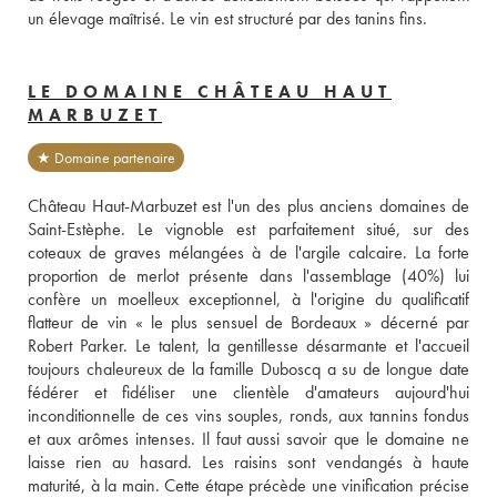
un élevage maîtrisé. Le vin est structuré par des tanins fins.
LE DOMAINE CHÂTEAU HAUT
MARBUZET
★ Domaine partenaire
Château Haut-Marbuzet est l'un des plus anciens domaines de 
Saint-Estèphe. Le vignoble est parfaitement situé, sur des 
coteaux de graves mélangées à de l'argile calcaire. La forte 
proportion de merlot présente dans l'assemblage (40%) lui 
confère un moelleux exceptionnel, à l'origine du qualificatif 
flatteur de vin « le plus sensuel de Bordeaux » décerné par 
Robert Parker. Le talent, la gentillesse désarmante et l'accueil 
toujours chaleureux de la famille Duboscq a su de longue date 
fédérer et fidéliser une clientèle d'amateurs aujourd'hui 
inconditionnelle de ces vins souples, ronds, aux tannins fondus 
et aux arômes intenses. Il faut aussi savoir que le domaine ne 
laisse rien au hasard. Les raisins sont vendangés à haute 
maturité, à la main. Cette étape précède une vinification précise 