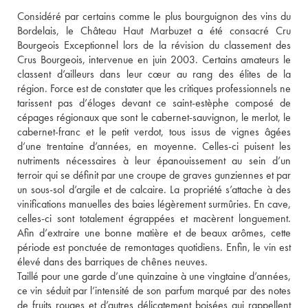
Considéré par certains comme le plus bourguignon des vins du 
Bordelais, le Château Haut Marbuzet a été consacré Cru 
Bourgeois Exceptionnel lors de la révision du classement des 
Crus Bourgeois, intervenue en juin 2003. Certains amateurs le 
classent d’ailleurs dans leur cœur au rang des élites de la 
région. Force est de constater que les critiques professionnels ne 
tarissent pas d’éloges devant ce saint-estèphe composé de 
cépages régionaux que sont le cabernet-sauvignon, le merlot, le 
cabernet-franc et le petit verdot, tous issus de vignes âgées 
d’une trentaine d’années, en moyenne. Celles-ci puisent les 
nutriments nécessaires à leur épanouissement au sein d’un 
terroir qui se définit par une croupe de graves gunziennes et par 
un sous-sol d’argile et de calcaire. La propriété s’attache à des 
vinifications manuelles des baies légèrement surmûries. En cave, 
celles-ci sont totalement égrappées et macèrent longuement. 
Afin d’extraire une bonne matière et de beaux arômes, cette 
période est ponctuée de remontages quotidiens. Enfin, le vin est 
élevé dans des barriques de chênes neuves. 
Taillé pour une garde d’une quinzaine à une vingtaine d’années, 
ce vin séduit par l’intensité de son parfum marqué par des notes 
de fruits rouges et d’autres délicatement boisées qui rappellent 