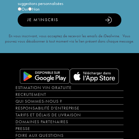
suggestions personnalisées
Oui
Non
JE M'INSCRIS
En vous inscrivant, vous acceptez de recevoir les emails de iDealwine. Vous
pouvez vous désabonner à tout moment via le lien présent dans chaque message.
ESTIMATION VIN GRATUITE
RECRUTEMENT
QUI SOMMES-NOUS ?
RESPONSABILITÉ D'ENTREPRISE
TARIFS ET DÉLAIS DE LIVRAISON
DOMAINES PARTENAIRES
PRESSE
FOIRE AUX QUESTIONS