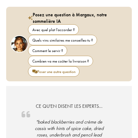
Posez une question à Margaux, notre
sommelière IA
Avec quel plat l'accorder ?
Quels vins similaires me conseilles-tu ?
Comment le servir ?
Combien va me coûter la livraison ?
Poser une autre question
CE QU'EN DISENT LES EXPERTS...
"baked blackberries and crème de
cassis with hints of spice cake, dried
roses, underbrush and pencil lead