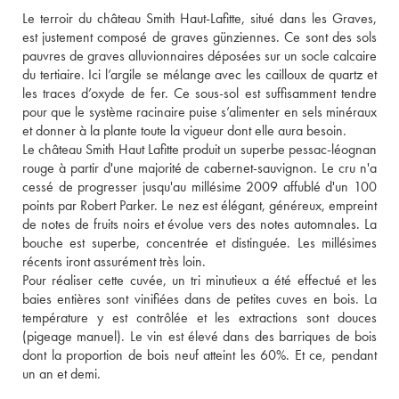
Le terroir du château Smith Haut-Lafitte, situé dans les Graves, 
est justement composé de graves günziennes. Ce sont des sols 
pauvres de graves alluvionnaires déposées sur un socle calcaire 
du tertiaire. Ici l’argile se mélange avec les cailloux de quartz et 
les traces d’oxyde de fer. Ce sous-sol est suffisamment tendre 
pour que le système racinaire puise s’alimenter en sels minéraux 
et donner à la plante toute la vigueur dont elle aura besoin. 
Le château Smith Haut Lafitte produit un superbe pessac-léognan 
rouge à partir d'une majorité de cabernet-sauvignon. Le cru n'a 
cessé de progresser jusqu'au millésime 2009 affublé d'un 100 
points par Robert Parker. Le nez est élégant, généreux, empreint 
de notes de fruits noirs et évolue vers des notes automnales. La 
bouche est superbe, concentrée et distinguée. Les millésimes 
récents iront assurément très loin. 
Pour réaliser cette cuvée, un tri minutieux a été effectué et les 
baies entières sont vinifiées dans de petites cuves en bois. La 
température y est contrôlée et les extractions sont douces 
(pigeage manuel). Le vin est élevé dans des barriques de bois 
dont la proportion de bois neuf atteint les 60%. Et ce, pendant 
un an et demi.