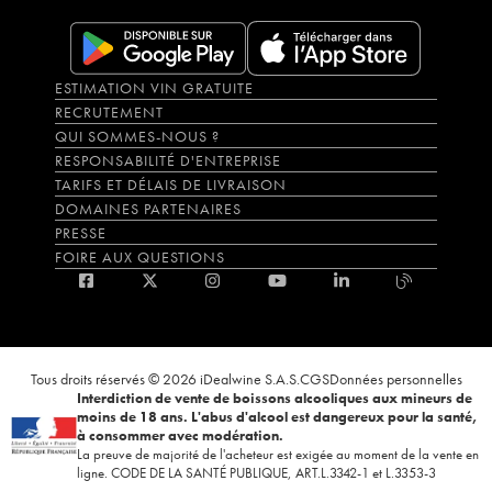
ESTIMATION VIN GRATUITE
RECRUTEMENT
QUI SOMMES-NOUS ?
RESPONSABILITÉ D'ENTREPRISE
TARIFS ET DÉLAIS DE LIVRAISON
DOMAINES PARTENAIRES
PRESSE
FOIRE AUX QUESTIONS
Tous droits réservés © 2026 iDealwine S.A.S.
CGS
Données personnelles
Interdiction de vente de boissons alcooliques aux mineurs de
moins de 18 ans. L'abus d'alcool est dangereux pour la santé,
à consommer avec modération.
La preuve de majorité de l'acheteur est exigée au moment de la vente en
ligne. CODE DE LA SANTÉ PUBLIQUE, ART.L.3342-1 et L.3353-3