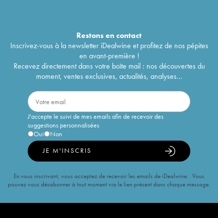
Restons en
contact
Inscrivez-vous à la newsletter iDealwine et profitez de nos pépites
en avant-première !
Recevez directement dans votre boîte mail : nos découvertes du
moment, ventes exclusives, actualités, analyses...
J'accepte le suivi de mes emails afin de recevoir des
suggestions personnalisées
Oui
Non
JE M'INSCRIS
En vous inscrivant, vous acceptez de recevoir les emails de iDealwine. Vous
pouvez vous désabonner à tout moment via le lien présent dans chaque message.