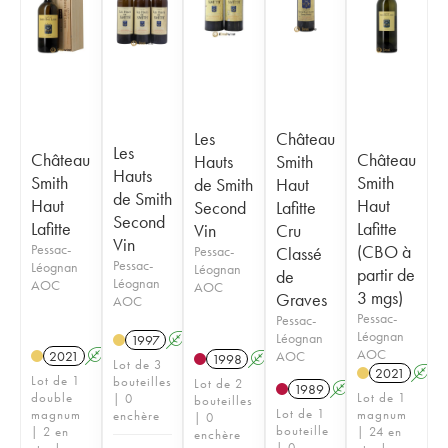
Les
Château
Les
Château
Château
Hauts
Smith
Hauts
Smith
Smith
de Smith
Haut
de Smith
Haut
Haut
Second
Lafitte
Second
Lafitte
Lafitte
Vin
Cru
Vin
Pessac-
(CBO à
Pessac-
Classé
Pessac-
Léognan
Léognan
partir de
de
Léognan
AOC
AOC
3 mgs)
Graves
AOC
Pessac-
Pessac-
Léognan
Léognan
1997
A
AOC
AOC
2021
A
T
1998
A
Lot de 3
2021
A
Lot de 1
bouteilles
Lot de 2
1989
A
double
Lot de 1
| 0
bouteilles
Lot de 1
magnum
magnum
enchère
| 0
bouteille
| 2 en
| 24 en
enchère
| 0