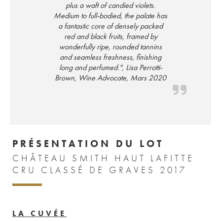
plus a waft of candied violets.
Medium to full-bodied, the palate has
a fantastic core of densely packed
red and black fruits, framed by
wonderfully ripe, rounded tannins
and seamless freshness, finishing
long and perfumed.", Lisa Perrotti-
Brown, Wine Advocate, Mars 2020
PRÉSENTATION DU LOT
CHÂTEAU SMITH HAUT LAFITTE
CRU CLASSÉ DE GRAVES 2017
LA CUVÉE