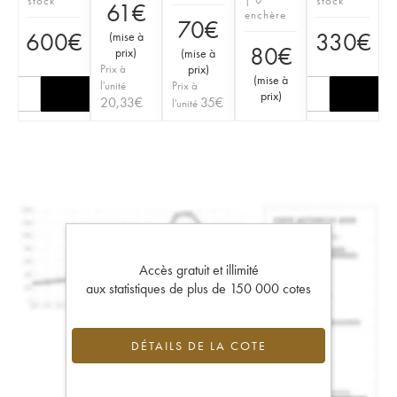
stock
stock
61
€
enchère
70
€
600
€
330
€
(
mise à
80
€
prix
)
(
mise à
Prix à
prix
)
(
mise à
l'unité
Prix à
prix
)
20,33
€
35
€
l'unité
Accès gratuit et illimité
aux statistiques de plus de 150 000 cotes
DÉTAILS DE LA COTE