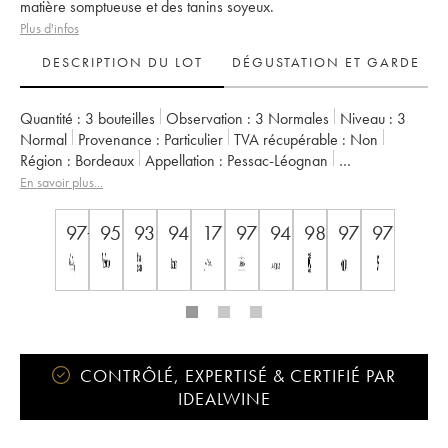
matière somptueuse et des tanins soyeux.
Plus d'infos
DESCRIPTION DU LOT
DÉGUSTATION ET GARDE
Quantité :
3 bouteilles
Observation :
3 Normales
Niveau :
3
Normal
Provenance :
particulier
TVA récupérable :
non
Région :
Bordeaux
Appellation :
Pessac-Léognan
Classement :
Cru Classé de Graves
En savoir plus...
Propriétaire :
Famille Cathiard
97+
95
93
94
17
97
94
98
97
97
CONTRÔLÉ, EXPERTISÉ & CERTIFIÉ PAR
IDEALWINE