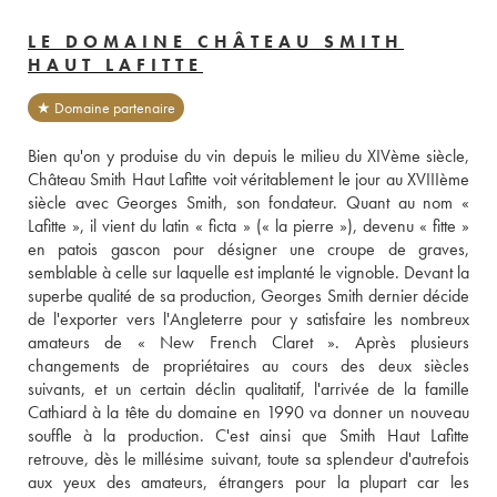
LE DOMAINE CHÂTEAU SMITH
HAUT LAFITTE
★ Domaine partenaire
Bien qu'on y produise du vin depuis le milieu du XIVème siècle, 
Château Smith Haut Lafitte voit véritablement le jour au XVIIIème 
siècle avec Georges Smith, son fondateur. Quant au nom « 
Lafitte », il vient du latin « ficta » (« la pierre »), devenu « fitte » 
en patois gascon pour désigner une croupe de graves, 
semblable à celle sur laquelle est implanté le vignoble. Devant la 
superbe qualité de sa production, Georges Smith dernier décide 
de l'exporter vers l'Angleterre pour y satisfaire les nombreux 
amateurs de « New French Claret ». Après plusieurs 
changements de propriétaires au cours des deux siècles 
suivants, et un certain déclin qualitatif, l'arrivée de la famille 
Cathiard à la tête du domaine en 1990 va donner un nouveau 
souffle à la production. C'est ainsi que Smith Haut Lafitte 
retrouve, dès le millésime suivant, toute sa splendeur d'autrefois 
aux yeux des amateurs, étrangers pour la plupart car les 