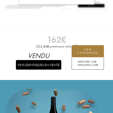
162
€
203,80
€
commission incluse
VOIR
VENDU
L'HISTORIQUE
MISE À PRIX:
162
€
VINS IDENTIQUES EN VENTE
ESTIMATION:
240
€