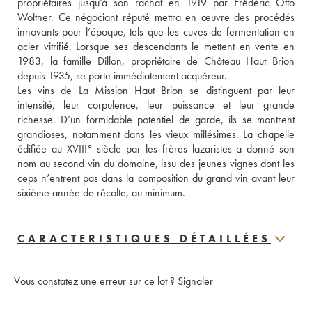
propriétaires jusqu’à son rachat en 1919 par Frédéric Otto 
Woltner. Ce négociant réputé mettra en œuvre des procédés 
innovants pour l’époque, tels que les cuves de fermentation en 
acier vitrifié. Lorsque ses descendants le mettent en vente en 
1983, la famille Dillon, propriétaire de Château Haut Brion 
depuis 1935, se porte immédiatement acquéreur.
Les vins de La Mission Haut Brion se distinguent par leur 
intensité, leur corpulence, leur puissance et leur grande 
richesse. D’un formidable potentiel de garde, ils se montrent 
grandioses, notamment dans les vieux millésimes. La chapelle 
édifiée au XVIII° siècle par les frères lazaristes a donné son 
nom au second vin du domaine, issu des jeunes vignes dont les 
ceps n’entrent pas dans la composition du grand vin avant leur 
sixième année de récolte, au minimum.
CARACTERISTIQUES DÉTAILLÉES
Vous constatez une erreur sur ce lot ?
Signaler