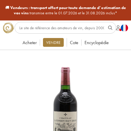
🚚
Vendeurs :
transport offert pour toute demande d’estimation de
vos vins
transmise entre le 01.07.2026 et le 31.08.2026 inclus*
Acheter
Cote
Encyclopédie
VENDRE