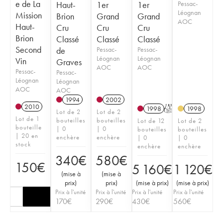
e de La
Haut-
1er
1er
Pessac-
Léognan
Mission
Brion
Grand
Grand
AOC
Haut-
Cru
Cru
Cru
Brion
Classé
Classé
Classé
Second
de
Pessac-
Pessac-
Léognan
Léognan
Vin
Graves
AOC
AOC
Pessac-
Pessac-
Léognan
Léognan
AOC
AOC
1994
2002
2010
1998
T
1998
Lot de 2
Lot de 2
Lot de 1
bouteilles
bouteilles
Lot de 12
Lot de 2
bouteille
| 0
| 0
bouteilles
bouteilles
| 20 en
enchère
enchère
| 0
| 0
stock
enchère
enchère
340
€
580
€
150
€
5 160
€
1 120
€
(
mise à
(
mise à
prix
)
prix
)
(
mise à prix
)
(
mise à prix
)
Prix à l'unité
Prix à l'unité
Prix à l'unité
Prix à l'unité
170
€
290
€
430
€
560
€