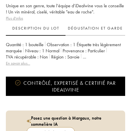
Unique en son genre, toute l’équipe d’iDealwine vous le conseille
! Un vin minéral, ciselé, véritable "eau de roche".
Plus d'infos
DESCRIPTION DU LOT
DÉGUSTATION ET GARDE
Quantité :
1 bouteille
Observation :
1 Étiquette très légèrement
marquée
Niveau :
1
Normal
Provenance :
particulier
TVA récupérable :
non
Région :
Savoie
Appellation :
Vin des Allobroges
En savoir plus...
Propriétaire :
Ardoisières (Domaine des)
CONTRÔLÉ, EXPERTISÉ & CERTIFIÉ PAR
IDEALWINE
Posez une question à Margaux, notre
sommelière IA