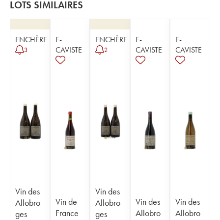
LOTS SIMILAIRES
ENCHÈRE
E-
ENCHÈRE
E-
E-
CAVISTE
CAVISTE
CAVISTE
3
2
Vin des
Vin des
Vin de
Vin des
Vin des
Allobro
Allobro
France
Allobro
Allobro
ges
ges