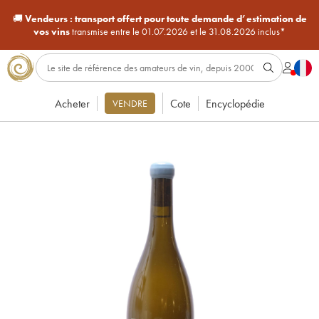
🚚
Vendeurs :
transport offert pour toute demande d’estimation de
vos vins
transmise entre le 01.07.2026 et le 31.08.2026 inclus*
Acheter
Cote
Encyclopédie
VENDRE