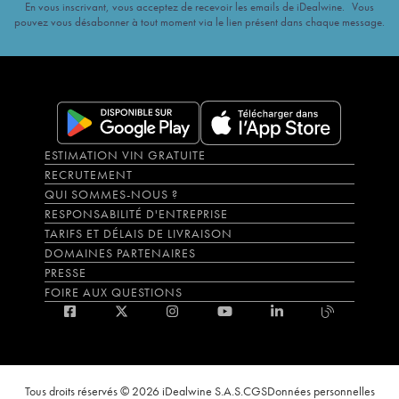
En vous inscrivant, vous acceptez de recevoir les emails de iDealwine. Vous
pouvez vous désabonner à tout moment via le lien présent dans chaque message.
ESTIMATION VIN GRATUITE
RECRUTEMENT
QUI SOMMES-NOUS ?
RESPONSABILITÉ D'ENTREPRISE
TARIFS ET DÉLAIS DE LIVRAISON
DOMAINES PARTENAIRES
PRESSE
FOIRE AUX QUESTIONS
Tous droits réservés © 2026 iDealwine S.A.S.
CGS
Données personnelles