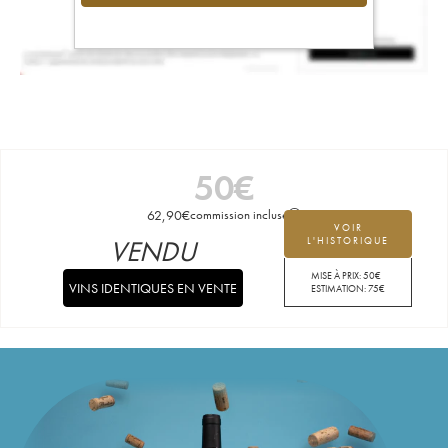
50
€
62,90
€
commission incluse
VOIR
VENDU
L'HISTORIQUE
MISE À PRIX:
50
€
VINS IDENTIQUES EN VENTE
ESTIMATION:
75
€