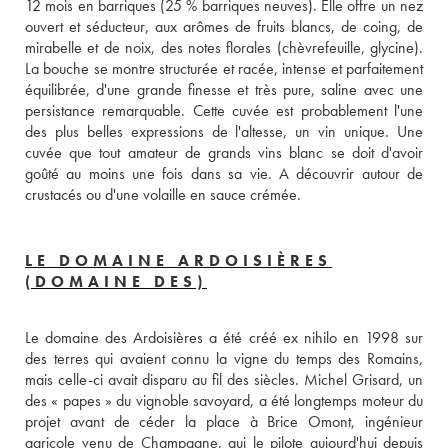
12 mois en barriques (25 % barriques neuves). Elle offre un nez 
ouvert et séducteur, aux arômes de fruits blancs, de coing, de 
mirabelle et de noix, des notes florales (chèvrefeuille, glycine). 
La bouche se montre structurée et racée, intense et parfaitement 
équilibrée, d'une grande finesse et très pure, saline avec une 
persistance remarquable. Cette cuvée est probablement l'une 
des plus belles expressions de l'altesse, un vin unique. Une 
cuvée que tout amateur de grands vins blanc se doit d'avoir 
goûté au moins une fois dans sa vie. A découvrir autour de 
crustacés ou d'une volaille en sauce crémée.
LE DOMAINE ARDOISIÈRES
(DOMAINE DES)
Le domaine des Ardoisières a été créé ex nihilo en 1998 sur 
des terres qui avaient connu la vigne du temps des Romains, 
mais celle-ci avait disparu au fil des siècles. Michel Grisard, un 
des « papes » du vignoble savoyard, a été longtemps moteur du 
projet avant de céder la place à Brice Omont, ingénieur 
agricole venu de Champagne, qui le pilote aujourd'hui depuis 