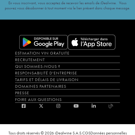
En vous inscrivant, vous acceptez de recevoir les emails de iDealwine. Vous
pouvez vous désabonner à tout moment via le lien présent dans chaque message.
ESTIMATION VIN GRATUITE
RECRUTEMENT
QUI SOMMES-NOUS ?
RESPONSABILITÉ D'ENTREPRISE
TARIFS ET DÉLAIS DE LIVRAISON
DOMAINES PARTENAIRES
PRESSE
FOIRE AUX QUESTIONS
Tous droits réservés © 2026 iDealwine S.A.S.
CGS
Données personnelles