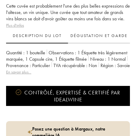
Cette cuvée est probablement l'une des plus belles expressions de
l'altesse, un vin unique. Une cuvée que tout amateur de grands
vins blancs se doit d'avoir goûter au moins une fois dans sa vie.
Plus d'infos
DESCRIPTION DU LOT
DÉGUSTATION ET GARDE
Quantité :
1 bouteille
Observations :
1 Étiquette très légèrement
marquée
,
1 Capsule cire
,
1 Étiquette filmée
Niveau :
1
Normal
Provenance :
particulier
TVA récupérable :
non
Région :
Savoie
Appellation :
Vin des Allobroges
En savoir plus...
Propriétaire :
Ardoisières (Domaine des)
CONTRÔLÉ, EXPERTISÉ & CERTIFIÉ PAR
IDEALWINE
Posez une question à Margaux, notre
sommelière IA