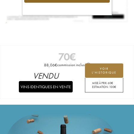
70
€
88,06
€
commission incluse
VOIR
VENDU
L'HISTORIQUE
MISE À PRIX:
60
€
VINS IDENTIQUES EN VENTE
ESTIMATION:
100
€