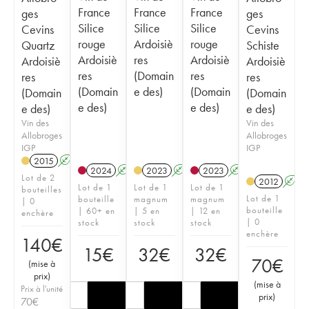
France
France
France
ges
ges
Silice
Silice
Silice
Cevins
Cevins
rouge
Ardoisiè
rouge
Quartz
Schiste
Ardoisiè
res
Ardoisiè
Ardoisiè
Ardoisiè
res
(Domain
res
res
res
(Domain
e des)
(Domain
(Domain
(Domain
e des)
e des)
e des)
e des)
Vin des
Vin des
Allobroges
Allobroges
IGP
IGP
2015
A
2024
A
2023
A
2023
A
Lot de 2
2012
A
Lot de 1
Lot de 1
Lot de 1
bouteilles
Lot de 1
bouteille
magnum
magnum
| 0
bouteille
| 60+ en
| 5 en
| 12 en
enchère
| 0
stock
stock
stock
enchère
140
€
15
€
32
€
32
€
70
€
(
mise à
prix
)
(
mise à
Prix à l'unité
prix
)
70
€