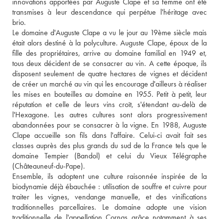
innovations apportées par Auguste Clape et sa femme ont été 
transmises à leur descendance qui perpétue l'héritage avec 
brio.
Le domaine d'Auguste Clape a vu le jour au 19ème siècle mais 
était alors destiné à la polyculture. Auguste Clape, époux de la 
fille des propriétaires, arrive au domaine familial en 1949 et, 
tous deux décident de se consacrer au vin. A cette époque, ils 
disposent seulement de quatre hectares de vignes et décident 
de créer un marché au vin qui les encourage d'ailleurs à réaliser 
les mises en bouteilles au domaine en 1955. Petit à petit, leur 
réputation et celle de leurs vins croît, s'étendant au-delà de 
l'Hexagone. Les autres cultures sont alors progressivement 
abandonnées pour se consacrer à la vigne. En 1988, Auguste 
Clape accueille son fils dans l'affaire. Celui-ci avait fait ses 
classes auprès des plus grands du sud de la France tels que le 
domaine Tempier (Bandol) et celui du Vieux Télégraphe 
(Châteauneuf-du-Pape). 
Ensemble, ils adoptent une culture raisonnée inspirée de la 
biodynamie déjà ébauchée : utilisation de souffre et cuivre pour 
traiter les vignes, vendange manuelle, et des vinifications 
traditionnelles parcellaires. Le domaine adopte une vision 
traditionnelle de l'appellation Cornas grâce notamment à ses 