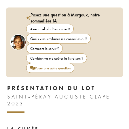
Posez une question à Margaux, notre
sommelière IA
Avec quel plat l'accorder ?
Quels vins similaires me conseilles-tu ?
Comment le servir ?
Combien va me coûter la livraison ?
Poser une autre question
PRÉSENTATION DU LOT
SAINT-PÉRAY AUGUSTE CLAPE
2023
LA CUVÉE