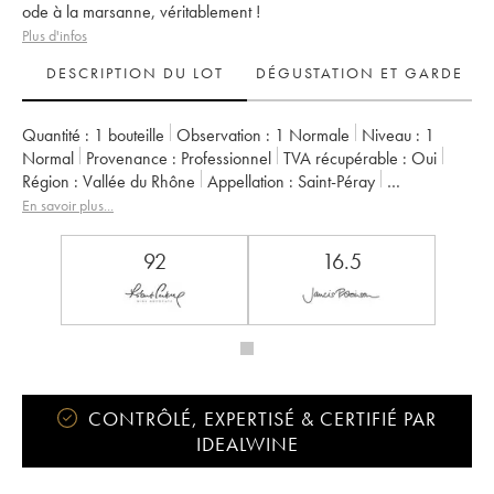
ode à la marsanne, véritablement !
Plus d'infos
DESCRIPTION DU LOT
DÉGUSTATION ET GARDE
Quantité :
1 bouteille
Observation :
1 Normale
Niveau :
1
Normal
Provenance :
professionnel
TVA récupérable :
oui
Région :
Vallée du Rhône
Appellation :
Saint-Péray
Propriétaire :
Auguste Clape
En savoir plus...
92
16.5
CONTRÔLÉ, EXPERTISÉ & CERTIFIÉ PAR
IDEALWINE