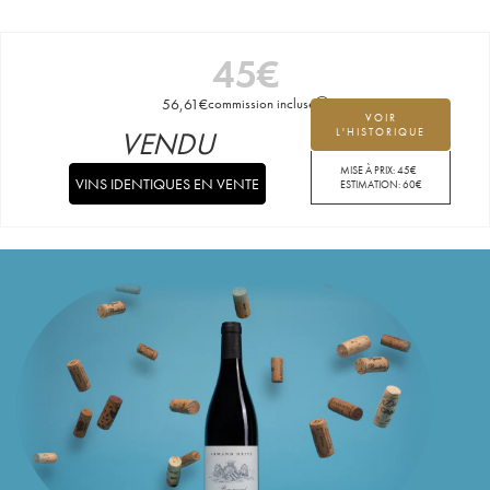
45
€
56,61
€
commission incluse
VOIR
VENDU
L'HISTORIQUE
MISE À PRIX:
45
€
VINS IDENTIQUES EN VENTE
ESTIMATION:
60
€