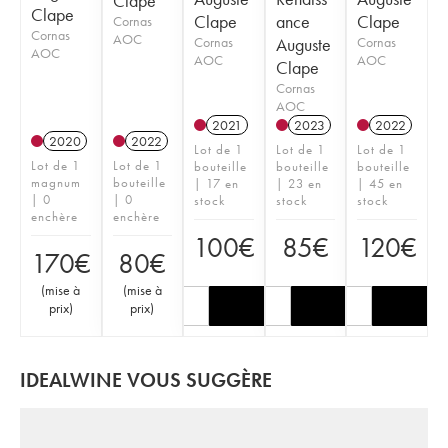
Clape
Clape
Clape
ance
Clape
Cornas
Cornas
AOC
Cornas
Auguste
Cornas
AOC
AOC
AOC
Clape
Cornas
AOC
2021
2023
2022
2020
2022
Lot de 1
Lot de 1
Lot de 1
Lot de 1
Lot de 1
bouteille
bouteille
bouteille
magnum
bouteille
| 17 en
| 23 en
| 45 en
| 0
| 0
stock
stock
stock
enchère
enchère
100
€
85
€
120
€
170
€
80
€
(
mise à
(
mise à
prix
)
prix
)
IDEALWINE VOUS SUGGÈRE