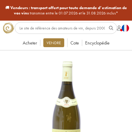
🚚
Vendeurs :
transport offert pour toute demande d’estimation de
vos vins
transmise entre le 01.07.2026 et le 31.08.2026 inclus*
Acheter
Cote
Encyclopédie
VENDRE