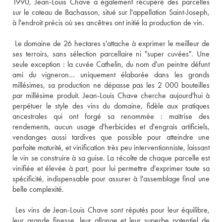
1990, Jean-Louis Chave a également récupéré des parcelles 
sur le coteau de Bachasson, situé sur l'appellation Saint-Joseph, 
à l'endroit précis où ses ancêtres ont initié la production de vin. 
 Le domaine de 26 hectares s'attache à exprimer le meilleur de 
ses terroirs, sans sélection parcellaire ni "super cuvées". Une 
seule exception : la cuvée Cathelin, du nom d'un peintre défunt 
ami du vigneron... uniquement élaborée dans les grands 
millésimes, sa production ne dépasse pas les 2 000 bouteilles 
par millésime produit. Jean-Louis Chave cherche aujourd'hui à 
perpétuer le style des vins du domaine, fidèle aux pratiques 
ancestrales qui ont forgé sa renommée : maîtrise des 
rendements, aucun usage d'herbicides et d'engrais artificiels, 
vendanges aussi tardives que possible pour atteindre une 
parfaite maturité, et vinification très peu interventionniste, laissant 
le vin se construire à sa guise. La récolte de chaque parcelle est 
vinifiée et élevée à part, pour lui permettre d'exprimer toute sa 
spécificité, indispensable pour assurer à l'assemblage final une 
belle complexité. 
 Les vins de Jean-Louis Chave sont réputés pour leur équilibre, 
leur grande finesse, leur allonge et leur superbe potentiel de 