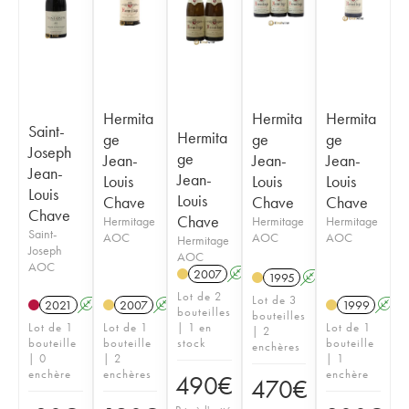
Hermita
Hermita
Hermita
Saint-
Hermita
ge
ge
ge
Joseph
ge
Jean-
Jean-
Jean-
Jean-
Jean-
Louis
Louis
Louis
Louis
Louis
Chave
Chave
Chave
Chave
Chave
Hermitage
Hermitage
Hermitage
Saint-
AOC
AOC
AOC
Hermitage
Joseph
AOC
AOC
2007
A
1995
A
Lot de 2
Lot de 3
2021
A
2007
A
1999
A
bouteilles
bouteilles
Lot de 1
Lot de 1
| 1 en
Lot de 1
| 2
bouteille
bouteille
stock
bouteille
enchères
| 0
| 2
| 1
enchère
enchères
enchère
490
€
470
€