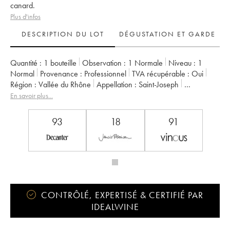
canard.
Plus d'infos
DESCRIPTION DU LOT
DÉGUSTATION ET GARDE
Quantité :
1 bouteille
Observation :
1 Normale
Niveau :
1
Normal
Provenance :
professionnel
TVA récupérable :
oui
Région :
Vallée du Rhône
Appellation :
Saint-Joseph
Propriétaire :
Jean-Louis Chave
En savoir plus...
93
18
91
CONTRÔLÉ, EXPERTISÉ & CERTIFIÉ PAR
IDEALWINE