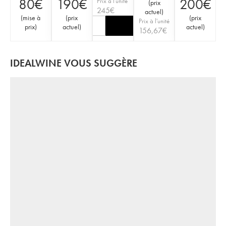
80
€
190
€
200
€
Prix à l'unité
(
prix
245
€
actuel
)
(
mise à
(
prix
(
prix
Prix à l'unité
prix
)
actuel
)
actuel
)
156,67
€
IDEALWINE VOUS SUGGÈRE