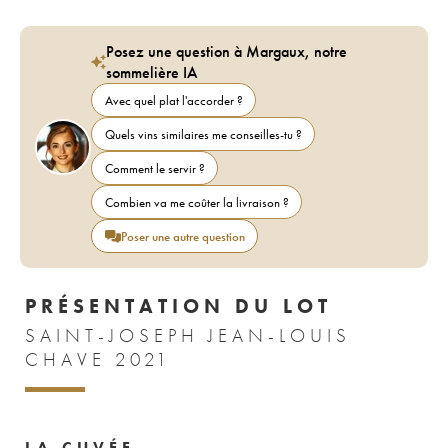
Posez une question à Margaux, notre
sommelière IA
Avec quel plat l'accorder ?
Quels vins similaires me conseilles-tu ?
Comment le servir ?
Combien va me coûter la livraison ?
Poser une autre question
PRÉSENTATION DU LOT
SAINT-JOSEPH JEAN-LOUIS
CHAVE 2021
LA CUVÉE