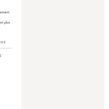
vement
nt plus
RDE
l