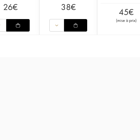
26
€
38
€
45
€
(
mise à prix
)