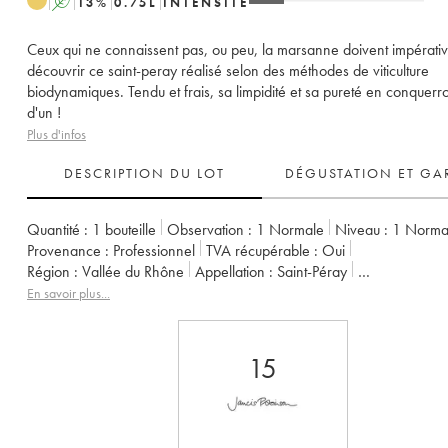
A
13
%
0.75
L
INTENSITÉ
Ceux qui ne connaissent pas, ou peu, la marsanne doivent impérati
découvrir ce saint-peray réalisé selon des méthodes de viticulture
biodynamiques. Tendu et frais, sa limpidité et sa pureté en conquerro
d'un !
Plus d'infos
DESCRIPTION DU LOT
DÉGUSTATION ET GA
Quantité :
1 bouteille
Observation :
1 Normale
Niveau :
1
Norma
Provenance :
professionnel
TVA récupérable :
oui
Région :
Vallée du Rhône
Appellation :
Saint-Péray
Propriétaire :
Alain Voge (Domaine)
En savoir plus...
15