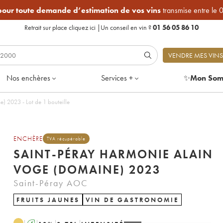
 pour toute demande d’estimation de vos vins
transmise entre le 
Retrait sur place
cliquez ici
|
Un conseil en vin ?
01 56 05 86 10
VENDRE MES VINS
Nos enchères
Services +
✨
Mon Som
Saint-Péray Harmonie Alain Voge (Domaine) 2023 - Lot de 1 bouteille
ENCHÈRE
TVA récupérable
SAINT-PÉRAY HARMONIE ALAIN
VOGE (DOMAINE) 2023
Saint-Péray AOC
FRUITS JAUNES
VIN DE GASTRONOMIE