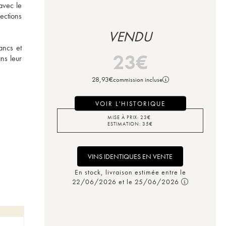
vec le 
ctions 
VENDU
ncs et 
23
€
ns leur 
28,93
€
commission incluse
VOIR L'HISTORIQUE
MISE À PRIX:
23
€
ESTIMATION:
35
€
VINS IDENTIQUES EN VENTE
En stock, livraison estimée entre le
22/06/2026 et le 25/06/2026