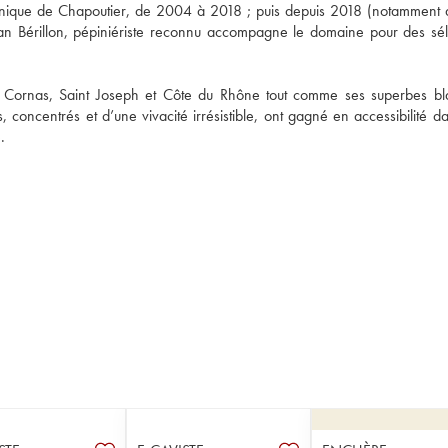
hnique de Chapoutier, de 2004 à 2018 ; puis depuis 2018 (notamment a
an Bérillon, pépiniériste reconnu accompagne le domaine pour des séle
s Cornas, Saint Joseph et Côte du Rhône tout comme ses superbes bla
 concentrés et d’une vivacité irrésistible, ont gagné en accessibilité da
. 