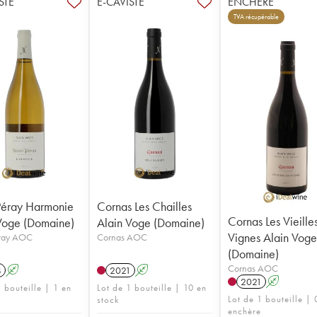
STE
E-CAVISTE
ENCHÈRE
TVA récupérable
Péray Harmonie
Cornas Les Chailles
Cornas Les Vieille
Voge (Domaine)
Alain Voge (Domaine)
Vignes Alain Vog
éray AOC
Cornas AOC
(Domaine)
Cornas AOC
4
A
2021
A
2021
A
 bouteille | 1 en
Lot de 1 bouteille | 10 en
Lot de 1 bouteille | 
stock
enchère