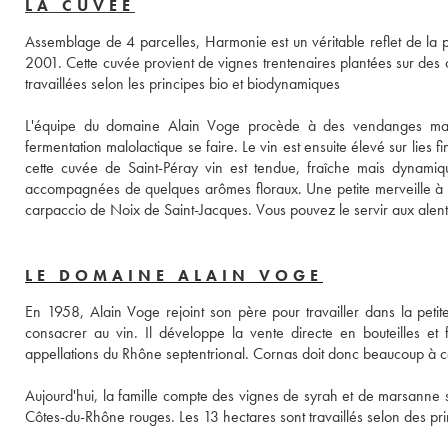
LA CUVÉE
Assemblage de 4 parcelles, Harmonie est un véritable reflet de la p
2001. Cette cuvée provient de vignes trentenaires plantées sur des co
travaillées selon les principes bio et biodynamiques
L'équipe du domaine Alain Voge procède à des vendanges manuell
fermentation malolactique se faire. Le vin est ensuite élevé sur lies f
cette cuvée de Saint-Péray vin est tendue, fraîche mais dynami
accompagnées de quelques arômes floraux. Une petite merveille à d
LE DOMAINE ALAIN VOGE
En 1958, Alain Voge rejoint son père pour travailler dans la petite
consacrer au vin. Il développe la vente directe en bouteilles et 
appellations du Rhône septentrional. Cornas doit donc beaucoup à c
Aujourd'hui, la famille compte des vignes de syrah et de marsanne su
Côtes-du-Rhône rouges. Les 13 hectares sont travaillés selon des pri