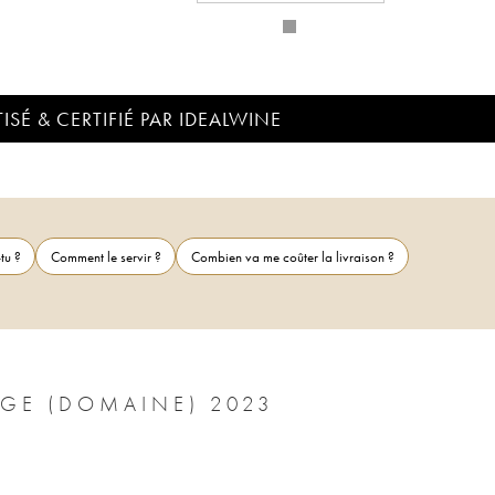
ISÉ & CERTIFIÉ PAR IDEALWINE
tu ?
Comment le servir ?
Combien va me coûter la livraison ?
SAINT-PÉRAY HARMONIE ALAIN VOGE (DOMAINE) 2023