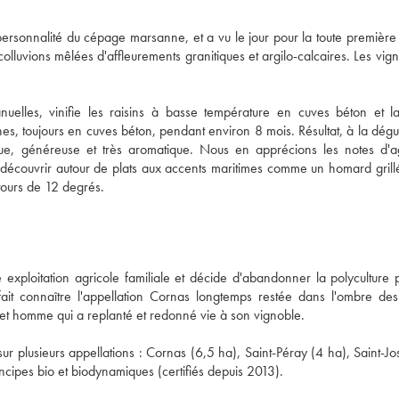
ersonnalité du cépage marsanne, et a vu le jour pour la toute première f
lluvions mêlées d'affleurements granitiques et argilo-calcaires. Les vign
es, vinifie les raisins à basse température en cuves béton et lai
ines, toujours en cuves béton, pendant environ 8 mois. Résultat, à la dégus
que, généreuse et très aromatique. Nous en apprécions les notes d'a
écouvrir autour de plats aux accents maritimes comme un homard grillé
carpaccio de Noix de Saint-Jacques. Vous pouvez le servir aux alentours de 12 degrés. 
 exploitation agricole familiale et décide d'abandonner la polyculture p
fait connaître l'appellation Cornas longtemps restée dans l'ombre des 
et homme qui a replanté et redonné vie à son vignoble. 
r plusieurs appellations : Cornas (6,5 ha), Saint-Péray (4 ha), Saint-Jos
ncipes bio et biodynamiques (certifiés depuis 2013). 