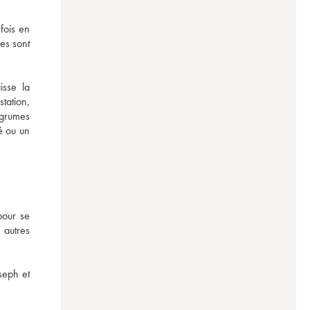
ois en 
es sont 
sse la 
tation, 
grumes 
 ou un 
our se 
autres 
eph et 