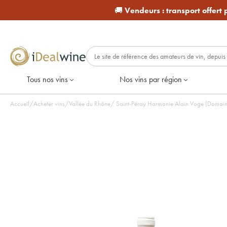
🚚
Vendeurs :
transport offert
Tous nos vins
Nos vins par région
Accueil
/
Acheter vins
/
Vallée du Rhône
/