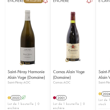
ENCHÈRE
ENCHÈRE
E-CAVI
1
TVA récupérable
Saint-Péray Harmonie
Cornas Alain Voge
Saint-
Alain Voge (Domaine)
(Domaine)
Alain 
Saint-Péray AOC
Cornas AOC
Saint-P
202
2023
A
2001
Lot de 1
Lot de 1 bouteille | 0
Lot de 1 bouteille | 0
stock
enchère
enchère