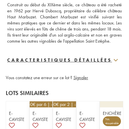
Construit au début du XIXème siècle, ce château a été racheté 
en 1962 par Hervé Duboscq, propriétaire du célèbre château 
Haut Marbuzet. Chambert Marbuzet est vinifié suivant les 
mêmes pratiques que ce dernier et dans les mêmes locaux. Les 
vins sont élevés en fûts de chêne de trois ans, pendant 18 mois. 
Ils tirent leur originalité d'un sol argilo-calcaire et non en graves 
comme les autres vignobles de l'appellation Saint Estèphe.
CARACTERISTIQUES DÉTAILLÉES
Vous constatez une erreur sur ce lot ?
Signaler
LOTS SIMILAIRES
40,50
€
par 6 | -10%
76,50
€
par 2 | -10%
E-
E-
E-
E-
ENCHÈRE
CAVISTE
CAVISTE
CAVISTE
CAVISTE
TVA
récupérable