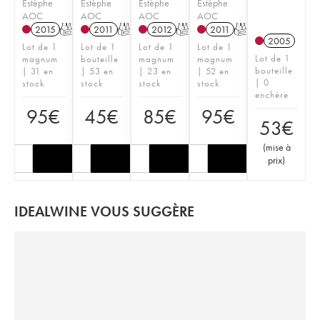
Estèphe
Estèphe
Estèphe
Estèphe
AOC
AOC
AOC
AOC
2015
T
2011
T
2012
T
2011
T
2005
Lot de 1
Lot de 1
Lot de 1
Lot de 1
Lot de 1
magnum
bouteille
magnum
magnum
bouteille
| 31 en
| 53 en
| 23 en
| 52 en
| 0
stock
stock
stock
stock
enchère
95
€
45
€
85
€
95
€
53
€
(
mise à
prix
)
IDEALWINE VOUS SUGGÈRE