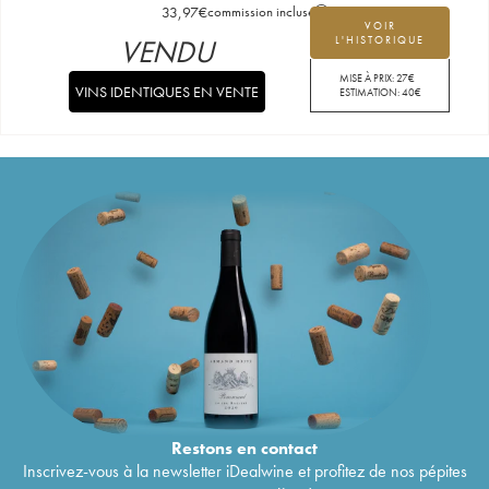
33,97
€
commission incluse
VOIR
VENDU
L'HISTORIQUE
MISE À PRIX:
27
€
VINS IDENTIQUES EN VENTE
ESTIMATION:
40
€
Restons en
contact
Inscrivez-vous à la newsletter iDealwine et profitez de nos pépites