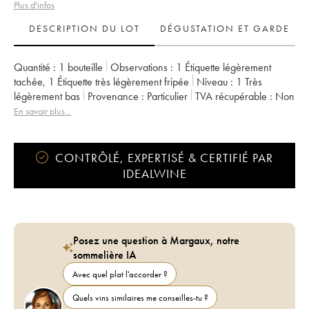
Plus d'infos
DESCRIPTION DU LOT
DÉGUSTATION ET GARDE
Quantité :
1 bouteille
Observations :
1 Étiquette légèrement
tachée
,
1 Étiquette très légèrement fripée
Niveau :
1
Très
légèrement bas
Provenance :
particulier
TVA récupérable :
non
Région :
Bordeaux
Appellation :
Saint-Estèphe
En savoir plus...
Classement :
Cru Bourgeois
Propriétaire :
Henri Duboscq
CONTRÔLÉ, EXPERTISÉ & CERTIFIÉ PAR
IDEALWINE
Posez une question à Margaux, notre
sommelière IA
Avec quel plat l'accorder ?
Quels vins similaires me conseilles-tu ?