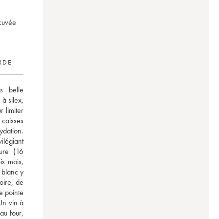
 cuvée
RDE
 belle 
à silex, 
limiter 
caisses 
dation. 
légiant 
ure (16 
s mois, 
 blanc y 
ire, de 
 pointe 
n vin à 
u four, 