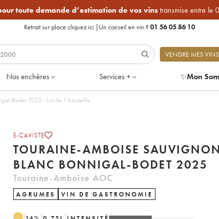
 pour toute demande d’estimation de vos vins
transmise entre le 
Retrait sur place
cliquez ici
|
Un conseil en vin ?
01 56 05 86 10
VENDRE MES VINS
Nos enchères
Services +
✨
Mon Som
Touraine-Amboise Sauvignon Blanc Bonnigal-Bodet 2025 - Lot de 1 bouteille
E-CAVISTE
TOURAINE-AMBOISE SAUVIGNO
BLANC BONNIGAL-BODET 2025
Touraine-Amboise AOC
AGRUMES
VIN DE GASTRONOMIE
14
%
0.75
L
INTENSITÉ