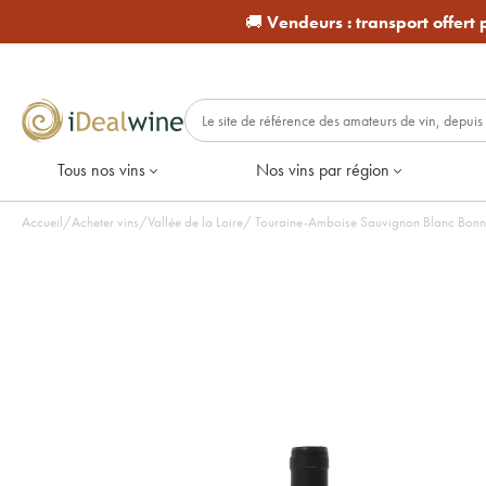
🚚
Vendeurs :
transport offert
Tous nos vins
Nos vins par région
Accueil
/
Acheter vins
/
Vallée de la Loire
/