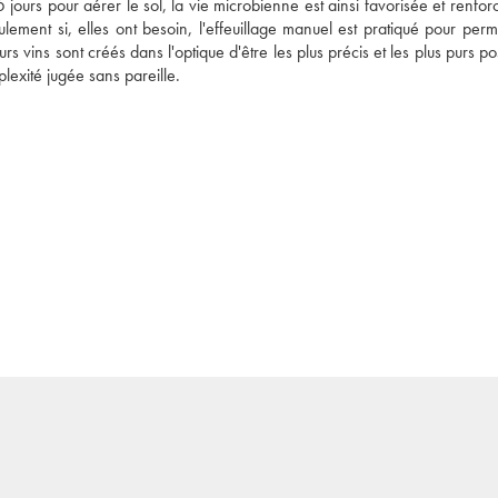
5 jours pour aérer le sol, la vie microbienne est ainsi favorisée et renfor
ulement si, elles ont besoin, l'effeuillage manuel est pratiqué pour perme
 vins sont créés dans l'optique d'être les plus précis et les plus purs pos
plexité jugée sans pareille.