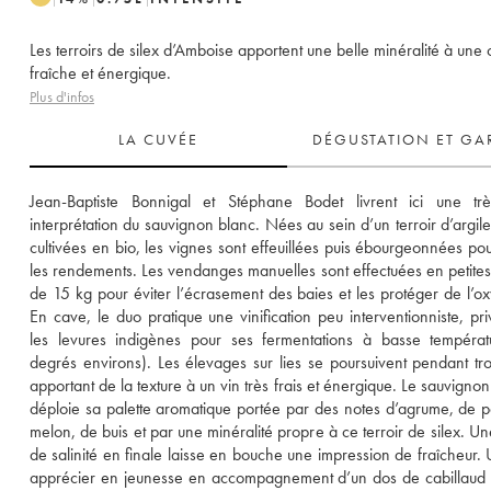
Les terroirs de silex d’Amboise apportent une belle minéralité à une
fraîche et énergique.
Plus d'infos
LA CUVÉE
DÉGUSTATION ET GA
Jean-Baptiste Bonnigal et Stéphane Bodet livrent ici une très
interprétation du sauvignon blanc. Nées au sein d’un terroir d’argile 
cultivées en bio, les vignes sont effeuillées puis ébourgeonnées pour 
les rendements. Les vendanges manuelles sont effectuées en petites 
de 15 kg pour éviter l’écrasement des baies et les protéger de l’oxy
En cave, le duo pratique une vinification peu interventionniste, privi
les levures indigènes pour ses fermentations à basse températ
degrés environs). Les élevages sur lies se poursuivent pendant troi
apportant de la texture à un vin très frais et énergique. Le sauvignon
déploie sa palette aromatique portée par des notes d’agrume, de po
melon, de buis et par une minéralité propre à ce terroir de silex. Une
de salinité en finale laisse en bouche une impression de fraîcheur. U
apprécier en jeunesse en accompagnement d’un dos de cabillaud a