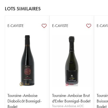
LOTS SIMILAIRES
E-CAVISTE
E-CAVISTE
E-CAVI
Touraine-Amboise
Touraine-Amboise Brut
Tourai
Diabolicôt Bonnigal-
d'Enfer Bonnigal-Bodet
Buisso
Bodet
Touraine-Amboise AOC
Bodet