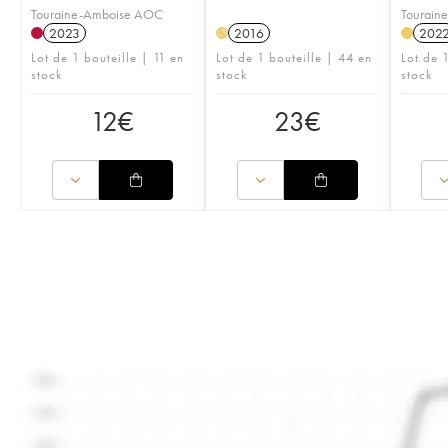
Touraine-Amboise AOC
Tourain
2023
2016
202
H
Lot de 1 bouteille | 11 en
Lot de 1 bouteille | 44 en
Lot de 1
stock
stock
stock
12
€
23
€