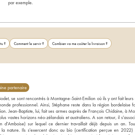
par exemple.
tu ?
Comment le servir ?
Combien va me coûter la livraison ?
ne partenaire
det, se sont rencontrés à Montagne-Saint-Emilion où ils y ont fait leurs 
nde professionnel. Ainsi, Stéphane reste dans la région bordelaise fai
n. Jean-Baptiste, lui, fait ses armes auprès de François Chidaine, à Mon
plus vastes horizons néo-zélandais et australiens. A son retour, il s'assoc
 d'Amboise) sur lequel ce dernier travaillait déjà depuis un an. Tou
a nature. Ils s'exercent donc au bio (certification perçue en 2022) e