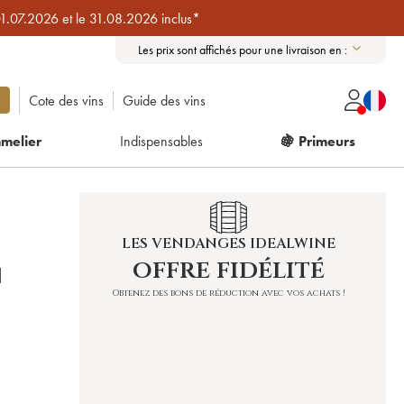
01.07.2026 et le 31.08.2026 inclus*
Les prix sont affichés pour une livraison en :
Cote des vins
Guide des vins
melier
Indispensables
🍇 Primeurs
LES VENDANGES IDEALWINE
offre fidélité
N
Obtenez des bons de réduction avec vos achats !