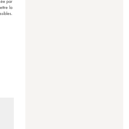
cée par 
ttre la 
sibles. 