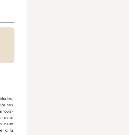
études. 
re ses 
tlouis-
ie avec 
s deux 
t à la 