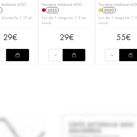
e-Amboise AOC
Touraine-Amboise AOC
Touraine-Amboise AO
2
2023
2020
 bouteille | 12 en
Lot de 1 magnum | 5 en
Lot de 1 magnum | 1
stock
stock
29
€
29
€
55
€