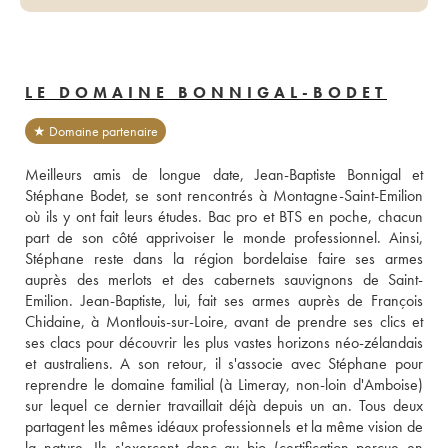
LE DOMAINE BONNIGAL-BODET
★ Domaine partenaire
Meilleurs amis de longue date, Jean-Baptiste Bonnigal et 
Stéphane Bodet, se sont rencontrés à Montagne-Saint-Emilion 
où ils y ont fait leurs études. Bac pro et BTS en poche, chacun 
part de son côté apprivoiser le monde professionnel. Ainsi, 
Stéphane reste dans la région bordelaise faire ses armes 
auprès des merlots et des cabernets sauvignons de Saint-
Emilion. Jean-Baptiste, lui, fait ses armes auprès de François 
Chidaine, à Montlouis-sur-Loire, avant de prendre ses clics et 
ses clacs pour découvrir les plus vastes horizons néo-zélandais 
et australiens. A son retour, il s'associe avec Stéphane pour 
reprendre le domaine familial (à Limeray, non-loin d'Amboise) 
sur lequel ce dernier travaillait déjà depuis un an. Tous deux 
partagent les mêmes idéaux professionnels et la même vision de 
la nature. Ils s'exercent donc au bio (certification perçue en 