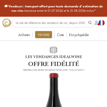
🚚
Vendeurs :
transport offert pour toute demande d’estimation de
vos vins
transmise entre le 01.07.2026 et le 31.08.2026 inclus*
Acheter
Cote
Encyclopédie
VENDRE
LES VENDANGES IDEALWINE
offre fidélité
Obtenez des bons de réduction avec vos achats !