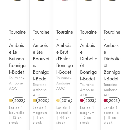
Touraine
Touraine
Touraine
Touraine
Touraine
-
-
-
-
-
Ambois
Ambois
Ambois
Ambois
Ambois
e Le
e Les
e Brut
e
e
Buisson
Beauvoi
d'Enfer
Diabolic
Diabolic
Bonniga
rs
Bonniga
ôt
ôt
l-Bodet
Bonniga
l-Bodet
Bonniga
Bonniga
Touraine-
l-Bodet
Touraine-
l-Bodet
l-Bodet
Amboise
Amboise
Touraine-
Touraine-
Touraine-
AOC
AOC
Amboise
Amboise
Amboise
AOC
AOC
AOC
2022
2020
2016
2023
2023
H
Lot de 1
Lot de 1
Lot de 1
Lot de 1
Lot de 1
bouteille
magnum
bouteille
magnum
bouteille
| 12 en
| 1 en
| 44 en
| 5 en
| 11 en
stock
stock
stock
stock
stock