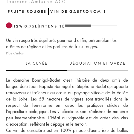
Touraine-Amboise AOC
FRUITS ROUGES
VIN DE GASTRONOMIE
12
%
0.75
L
INTENSITÉ
Un vin rouge très équilibré, gourmand et fin, entremêlant les
arômes de réglisse et les parfums de fruits rouges.
Plus d'infos
LA CUVÉE
DÉGUSTATION ET GARDE
Le domaine Bonnigal-Bodet c’est l’histoire de deux amis de 
longue date Jean-Baptiste Bonnigal et Stéphane Bodet qui apporte 
renouveau et fraîcheur au cœur du paysage viticole de la Vallée 
de la Loire. Les 55 hectares de vignes sont travaillés dans le 
respect de l'environnement avec les pratiques strictes de 
l’agriculture biologique. Les vinifications sont réalisées de manière 
peu interventionniste. L’idéal du vignoble est de créer des vins 
d’exception, reflétant le cépage et le terroir.
Ce vin de caractère est un 100% pineau d’aunis issu de belles 