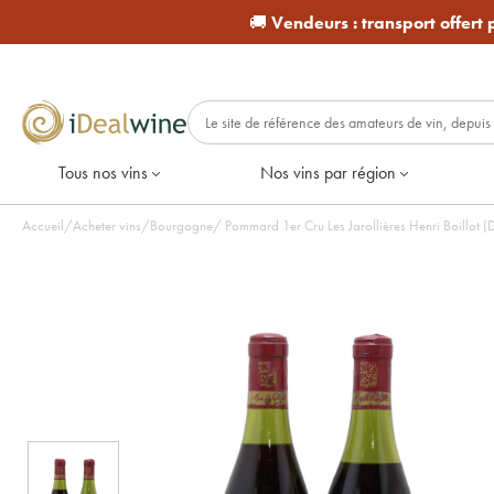
🚚
Vendeurs :
transport offert
Tous nos vins
Nos vins par région
Accueil
/
Acheter vins
/
Bourgogne
/
Pommard 1er Cru Les Jarollières Henri Boillot (D