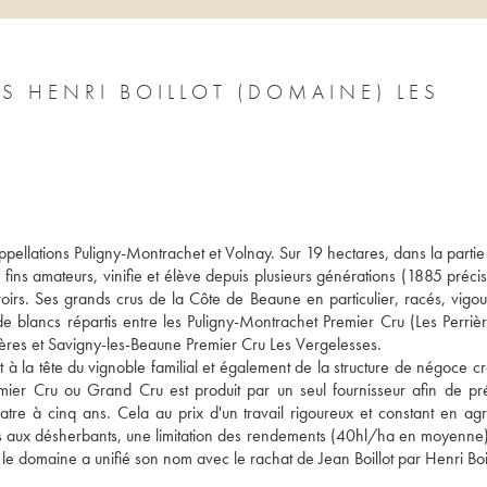
S HENRI BOILLOT (DOMAINE) LES
appellations Puligny-Montrachet et Volnay. Sur 19 hectares, dans la partie
ins amateurs, vinifie et élève depuis plusieurs générations (1885 précis
oirs. Ses grands crus de la Côte de Beaune en particulier, racés, vigour
e blancs répartis entre les Puligny-Montrachet Premier Cru (Les Perrière
ères et Savigny-les-Beaune Premier Cru Les Vergelesses.
nt à la tête du vignoble familial et également de la structure de négoce c
ier Cru ou Grand Cru est produit par un seul fournisseur afin de pré
uatre à cinq ans. Cela au prix d'un travail rigoureux et constant en agri
rs aux désherbants, une limitation des rendements (40hl/ha en moyenne) 
e domaine a unifié son nom avec le rachat de Jean Boillot par Henri Boil