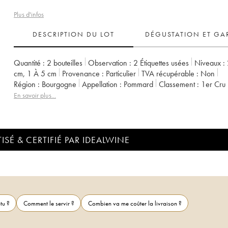
Plus d'infos
DESCRIPTION DU LOT
DÉGUSTATION ET GA
Quantité :
2 bouteilles
Observation :
2 Étiquettes usées
Niveaux :
cm
,
1
À 5 cm
Provenance :
particulier
TVA récupérable :
non
Région :
Bourgogne
Appellation :
Pommard
Classement :
1er Cru
Propriétaire :
Henri Boillot (Domaine)
En savoir plus...
ISÉ & CERTIFIÉ PAR IDEALWINE
tu ?
Comment le servir ?
Combien va me coûter la livraison ?