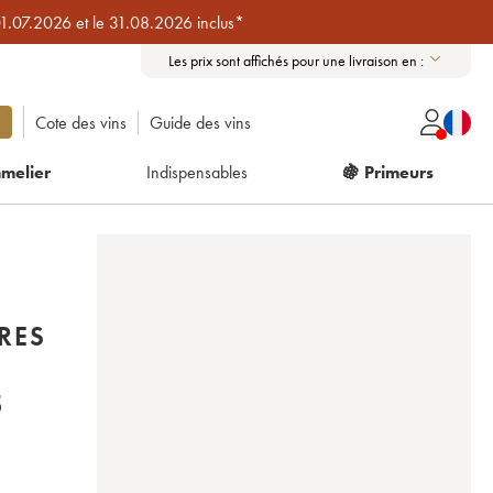
01.07.2026 et le 31.08.2026 inclus*
Les prix sont affichés pour une livraison en :
Cote des vins
Guide des vins
melier
Indispensables
🍇 Primeurs
RES
5