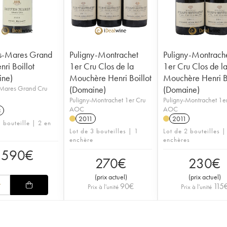
s-Mares Grand
Puligny-Montrachet
Puligny-Montrach
ri Boillot
1er Cru Clos de la
1er Cru Clos de l
ine)
Mouchère Henri Boillot
Mouchère Henri Bo
Mares Grand Cru
(Domaine)
(Domaine)
Puligny-Montrachet 1er Cru
Puligny-Montrachet 1e
AOC
AOC
3
2011
2011
 bouteille | 2 en
Lot de 3 bouteilles | 1
Lot de 2 bouteilles |
enchère
enchères
590
€
270
€
230
€
(
prix actuel
)
(
prix actuel
)
90
€
115
Prix à l'unité
Prix à l'unité