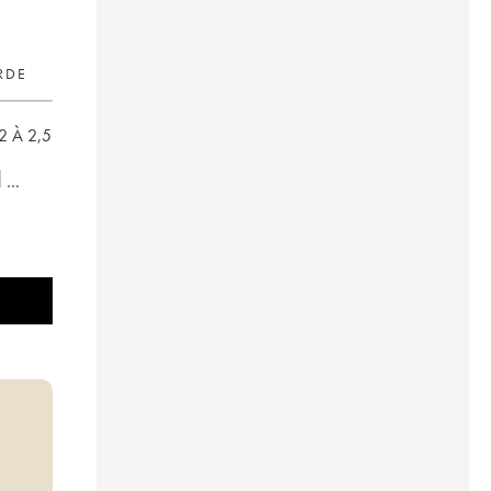
RDE
2
À 2,5