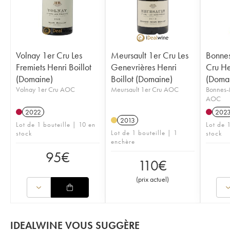
Volnay 1er Cru Les
Meursault 1er Cru Les
Bonne
Fremiets Henri Boillot
Genevrières Henri
Cru Hen
(Domaine)
Boillot (Domaine)
(Doma
Volnay 1er Cru AOC
Meursault 1er Cru AOC
Bonnes-
AOC
2022
202
2013
Lot de 1 bouteille | 10 en
Lot de 1
Lot de 1 bouteille | 1
stock
stock
enchère
95
€
110
€
(
prix actuel
)
IDEALWINE VOUS SUGGÈRE