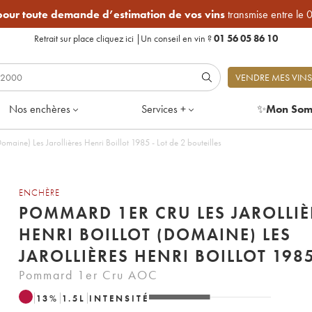
 pour toute demande d’estimation de vos vins
transmise entre le 
Retrait sur place
cliquez ici
|
Un conseil en vin ?
01 56 05 86 10
VENDRE MES VINS
Nos enchères
Services +
✨
Mon Som
omaine) Les Jarollières Henri Boillot 1985 - Lot de 2 bouteilles
ENCHÈRE
POMMARD 1ER CRU LES JAROLLIÈ
HENRI BOILLOT (DOMAINE) LES
JAROLLIÈRES HENRI BOILLOT 198
Pommard 1er Cru AOC
13
%
1.5
L
INTENSITÉ