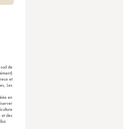
 sud de 
ément) 
eux et 
s, Les 
réée en 
server 
culture 
et des 
lot.