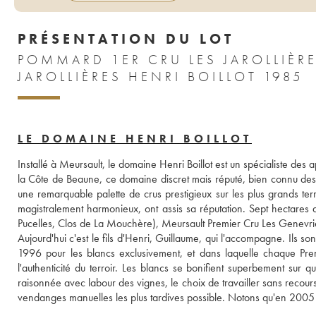
PRÉSENTATION DU LOT
POMMARD 1ER CRU LES JAROLLIÈRE
JAROLLIÈRES HENRI BOILLOT 1985
LE DOMAINE HENRI BOILLOT
Installé à Meursault, le domaine Henri Boillot est un spécialiste des 
la Côte de Beaune, ce domaine discret mais réputé, bien connu des f
une remarquable palette de crus prestigieux sur les plus grands terr
magistralement harmonieux, ont assis sa réputation. Sept hectares d
Pucelles, Clos de La Mouchère), Meursault Premier Cru Les Genevri
Aujourd'hui c'est le fils d'Henri, Guillaume, qui l'accompagne. Ils so
1996 pour les blancs exclusivement, et dans laquelle chaque Prem
l'authenticité du terroir. Les blancs se bonifient superbement sur q
raisonnée avec labour des vignes, le choix de travailler sans recou
vendanges manuelles les plus tardives possible. Notons qu'en 2005 l