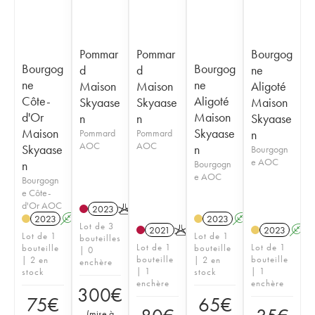
Pommar
Pommar
Bourgog
Bourgog
Bourgog
d
d
ne
ne
ne
Maison
Maison
Aligoté
Côte-
Aligoté
Skyaase
Skyaase
Maison
d'Or
Maison
n
n
Skyaase
Maison
Skyaase
Pommard
Pommard
n
AOC
AOC
Skyaase
n
Bourgogn
e AOC
n
Bourgogn
e AOC
Bourgogn
e Côte-
d'Or AOC
2023
K
2023
A
2023
A
Lot de 3
2021
K
2023
A
Lot de 1
Lot de 1
bouteilles
Lot de 1
Lot de 1
bouteille
bouteille
| 0
bouteille
bouteille
| 2 en
| 2 en
enchère
| 1
| 1
stock
stock
enchère
enchère
300
€
75
€
65
€
(
mise à