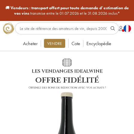
🚚
Vendeurs :
transport offert pour toute demande d’estimation de
vos vins
transmise entre le 01.07.2026 et le 31.08.2026 inclus*
Acheter
Cote
Encyclopédie
VENDRE
LES VENDANGES IDEALWINE
offre fidélité
Obtenez des bons de réduction avec vos achats !