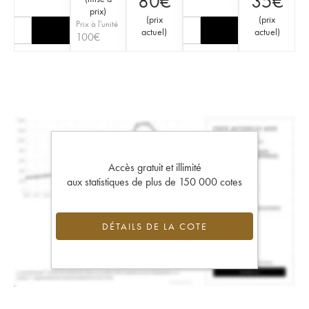
80
€
35
€
prix
)
(
prix
(
prix
Prix à l'unité
actuel
)
actuel
)
100
€
Accès gratuit et illimité
aux statistiques de plus de 150 000 cotes
DÉTAILS DE LA COTE