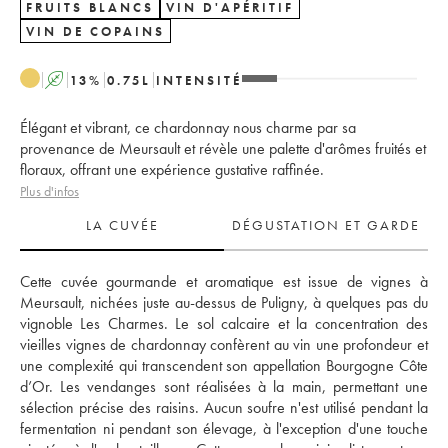
FRUITS BLANCS
VIN D'APÉRITIF
VIN DE COPAINS
A
13
%
0.75
L
INTENSITÉ
Élégant et vibrant, ce chardonnay nous charme par sa
provenance de Meursault et révèle une palette d'arômes fruités et
floraux, offrant une expérience gustative raffinée.
Plus d'infos
LA CUVÉE
DÉGUSTATION ET GARDE
Cette cuvée gourmande et aromatique est issue de vignes à 
Meursault, nichées juste au-dessus de Puligny, à quelques pas du 
vignoble Les Charmes. Le sol calcaire et la concentration des 
vieilles vignes de chardonnay confèrent au vin une profondeur et 
une complexité qui transcendent son appellation Bourgogne Côte 
d’Or. Les vendanges sont réalisées à la main, permettant une 
sélection précise des raisins. Aucun soufre n'est utilisé pendant la 
fermentation ni pendant son élevage, à l'exception d'une touche 