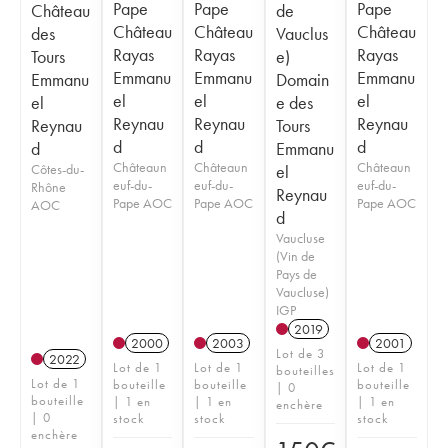
Pape
Pape
Pape
Château
de
Château
Château
Château
des
Vauclus
Rayas
Rayas
Rayas
Tours
e)
Emmanu
Emmanu
Emmanu
Emmanu
Domain
el
el
el
el
e des
Reynau
Reynau
Reynau
Reynau
Tours
d
d
d
d
Emmanu
Châteaun
Châteaun
Châteaun
Côtes-du-
el
euf-du-
euf-du-
euf-du-
Rhône
Reynau
Pape AOC
Pape AOC
Pape AOC
AOC
d
Vaucluse
(Vin de
Pays de
Vaucluse)
IGP
2019
2000
2003
2001
Lot de 3
2022
Lot de 1
Lot de 1
Lot de 1
bouteilles
Lot de 1
bouteille
bouteille
bouteille
| 0
bouteille
| 1 en
| 1 en
| 1 en
enchère
| 0
stock
stock
stock
enchère