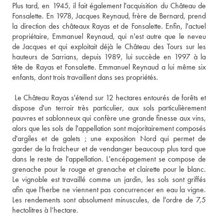
Plus tard, en 1945, il fait également l'acquisition du Château de 
Fonsalette. En 1978, Jacques Reynaud, frère de Bernard, prend 
la direction des châteaux Rayas et de Fonsalette. Enfin, l'actuel 
propriétaire, Emmanuel Reynaud, qui n'est autre que le neveu 
de Jacques et qui exploitait déjà le Château des Tours sur les 
hauteurs de Sarrians, depuis 1989, lui succède en 1997 à la 
tête de Rayas et Fonsalette. Emmanuel Reynaud a lui même six 
enfants, dont trois travaillent dans ses propriétés. 
 Le Château Rayas s'étend sur 12 hectares entourés de forêts et 
dispose d'un terroir très particulier, aux sols particulièrement 
pauvres et sablonneux qui confère une grande finesse aux vins, 
alors que les sols de l'appellation sont majoritairement composés 
d'argiles et de galets ; une exposition Nord qui permet de 
garder de la fraîcheur et de vendanger beaucoup plus tard que 
dans le reste de l'appellation. L'encépagement se compose de 
grenache pour le rouge et grenache et clairette pour le blanc. 
Le vignoble est travaillé comme un jardin, les sols sont griffés 
afin que l'herbe ne viennent pas concurrencer en eau la vigne. 
Les rendements sont absolument minuscules, de l'ordre de 7,5 
hectolitres à l’hectare. 