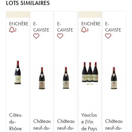
LOTS SIMILAIRES
ENCHÈRE
E-
E-
ENCHÈRE
E-
CAVISTE
CAVISTE
CAVISTE
2
3
Côtes-
Vauclus
Château
Château
Château
du-
e (Vin
neuf-du-
neuf-du-
neuf-du-
Rhône
de Pays