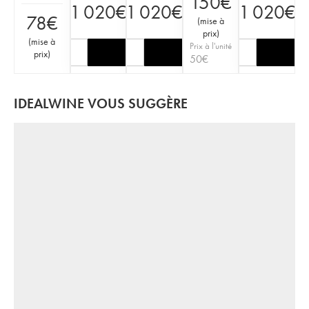
150
€
1 020
€
1 020
€
1 020
€
78
€
(
mise à
prix
)
(
mise à
Prix à l'unité
prix
)
50
€
IDEALWINE VOUS SUGGÈRE