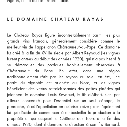
Pignan, d'une qualité irréprochable.
LE DOMAINE CHÂTEAU RAYAS
Le Château Rayas figure incontestablement parmi les plus 
grands vins français, généralement considéré comme le 
meilleur vin de l'appellation Châteauneuf-du-Pape. Ce domaine 
fut créé à la fin du XVIIIe siècle par Albert Reynaud (les vignes 
furent plantées au début des années 1920), qui n'a pas hésité à 
se démarquer des pratiques habituellement observées à 
Châteauneuf du Pape. En effet, dans une région 
traditionnellement rôtie par les rayons du soleil en été, une 
partie du vignoble est orientée au Nord, et les vignes 
bénéficient des vertus rafraichissantes des petites pinèdes qui 
jalonnent le domaine. Louis Reynaud, le fils d'Albert, s'est par 
ailleurs concentré pour l'essentiel sur un seul cépage, le 
grenache, là où l'appellation en autorise treize ; c'est également 
lui qui décide de commencer à embouteiller la production à la 
propriété et qui acquiert le Château des Tours à la fin des 
années 1930, dont il donnera la direction à son fils Bernard. 