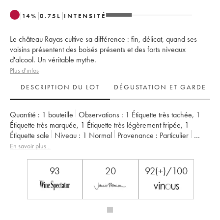
14
%
0.75
L
INTENSITÉ
Le château Rayas cultive sa différence : fin, délicat, quand ses
voisins présentent des boisés présents et des forts niveaux
d'alcool. Un véritable mythe.
Plus d'infos
DESCRIPTION DU LOT
DÉGUSTATION ET GARDE
Quantité :
1 bouteille
Observations :
1 Étiquette très tachée
,
1
Étiquette très marquée
,
1 Étiquette très légèrement fripée
,
1
Étiquette sale
Niveau :
1
Normal
Provenance :
particulier
TVA récupérable :
non
Région :
Vallée du Rhône
En savoir plus...
Appellation :
Châteauneuf-du-Pape
Propriétaire :
Emmanuel Reynaud
Remarque :
import USA
93
20
92(+)/100