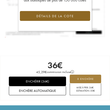
aux statistiques de plus de 150 000 cotes
DÉTAILS DE LA COTE
36
€
45,29
€
commission incluse
0 ENCHÈRE
ENCHÉRIR
(
36
€
)
MISE À PRIX:
36
€
ENCHÈRE AUTOMATIQUE
ESTIMATION:
55
€