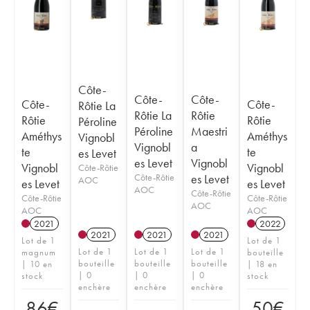
Côte-
Côte-
Côte-
Côte-
Côte-
Rôtie La
Rôtie La
Rôtie
Rôtie
Rôtie
Péroline
Péroline
Maestri
Améthys
Améthys
Vignobl
Vignobl
a
te
te
es Levet
es Levet
Vignobl
Vignobl
Vignobl
Côte-Rôtie
Côte-Rôtie
es Levet
AOC
es Levet
es Levet
AOC
Côte-Rôtie
Côte-Rôtie
Côte-Rôtie
AOC
AOC
AOC
2021
2022
2021
2021
2021
Lot de 1
Lot de 1
Lot de 1
Lot de 1
Lot de 1
magnum
bouteille
bouteille
bouteille
bouteille
| 10 en
| 18 en
| 0
| 0
| 0
stock
stock
enchère
enchère
enchère
86
€
50
€