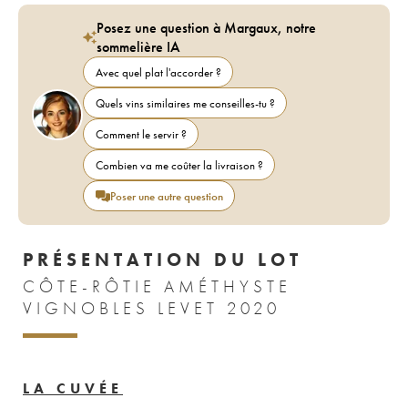
Posez une question à Margaux, notre
sommelière IA
Avec quel plat l'accorder ?
Quels vins similaires me conseilles-tu ?
Comment le servir ?
Combien va me coûter la livraison ?
Poser une autre question
PRÉSENTATION DU LOT
CÔTE-RÔTIE AMÉTHYSTE
VIGNOBLES LEVET 2020
LA CUVÉE