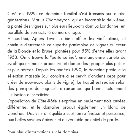
Créé en 1929, ce domaine familial s'est transmis sur quatre 
générations. Marius Chambeyron, qui en incarnait la deuxième, 
a planté des vignes sur plusieurs lieux-dits dont La Landonne, en 
parallèle de son activité de maraichage. 
Aujourd'hui, Agnès Levet a bien affiné les vinifications, et 
continue d'entretenir ce superbe patrimoine de vignes au cœur 
de la Blonde et la Brune, plantées pour 55% d'entre elles avant 
1953. On y trouve la "petite serine", une ancienne variété de 
syrah qui est moins productive et donne des grappes plus petites 
et plus aérées. Depuis les années 1990, le domaine pratique la 
sélection massale (qui consiste à se servir d'anciens ceps pour 
créer de nouveaux plants de vigne). Le travail est réalisé selon 
des principes de l’agriculture raisonnée qui bannit notamment 
l’utilisation d’insecticide. 
L’appellation de Côte-Rôtie s’exprime en seulement trois cuvées 
différentes, et le domaine produit également un blanc de 
Condrieu. Des vins à l'équilibre subtil entre finesse et puissance, 
aux belles saveurs épicées et au véritable potentiel de garde. 
Pour plus d'informations sur le domaine, 