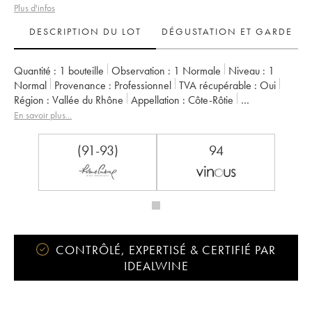
Plus d'infos
DESCRIPTION DU LOT
DÉGUSTATION ET GARDE
Quantité :
1 bouteille
Observation :
1 Normale
Niveau :
1
Normal
Provenance :
professionnel
TVA récupérable :
oui
Région :
Vallée du Rhône
Appellation :
Côte-Rôtie
Propriétaire :
Vignobles Levet
En savoir plus...
(91-93)
94
CONTRÔLÉ, EXPERTISÉ & CERTIFIÉ PAR
IDEALWINE