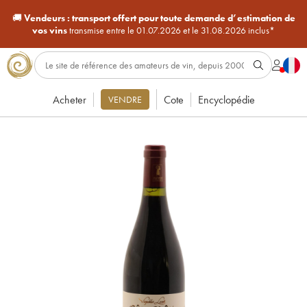
🚚
Vendeurs :
transport offert pour toute demande d’estimation de
vos vins
transmise entre le 01.07.2026 et le 31.08.2026 inclus*
Acheter
Cote
Encyclopédie
VENDRE