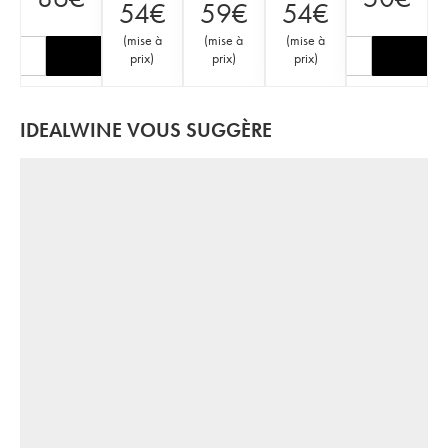
54
€
59
€
54
€
(
mise à
(
mise à
(
mise à
prix
)
prix
)
prix
)
IDEALWINE VOUS SUGGÈRE