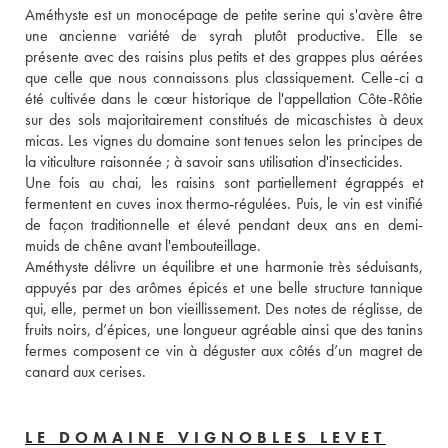
Améthyste est un monocépage de petite serine qui s'avère être 
une ancienne variété de syrah plutôt productive. Elle se 
présente avec des raisins plus petits et des grappes plus aérées 
que celle que nous connaissons plus classiquement. Celle-ci a 
été cultivée dans le cœur historique de l'appellation Côte-Rôtie 
sur des sols majoritairement constitués de micaschistes à deux 
micas. Les vignes du domaine sont tenues selon les principes de 
la viticulture raisonnée ; à savoir sans utilisation d'insecticides. 
Une fois au chai, les raisins sont partiellement égrappés et 
fermentent en cuves inox thermo‐régulées. Puis, le vin est vinifié 
de façon traditionnelle et élevé pendant deux ans en demi-
muids de chêne avant l'embouteillage. 
Améthyste délivre un équilibre et une harmonie très séduisants, 
appuyés par des arômes épicés et une belle structure tannique 
qui, elle, permet un bon vieillissement. Des notes de réglisse, de 
fruits noirs, d’épices, une longueur agréable ainsi que des tanins 
fermes composent ce vin à déguster aux côtés d’un magret de 
canard aux cerises.
LE DOMAINE VIGNOBLES LEVET