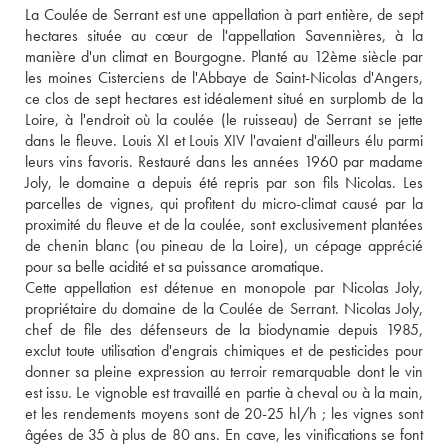
La Coulée de Serrant est une appellation à part entière, de sept 
hectares située au cœur de l'appellation Savennières, à la 
manière d'un climat en Bourgogne. Planté au 12ème siècle par 
les moines Cisterciens de l'Abbaye de Saint-Nicolas d'Angers, 
ce clos de sept hectares est idéalement situé en surplomb de la 
Loire, à l'endroit où la coulée (le ruisseau) de Serrant se jette 
dans le fleuve. Louis XI et Louis XIV l'avaient d'ailleurs élu parmi 
leurs vins favoris. Restauré dans les années 1960 par madame 
Joly, le domaine a depuis été repris par son fils Nicolas. Les 
parcelles de vignes, qui profitent du micro-climat causé par la 
proximité du fleuve et de la coulée, sont exclusivement plantées 
de chenin blanc (ou pineau de la Loire), un cépage apprécié 
pour sa belle acidité et sa puissance aromatique. 
Cette appellation est détenue en monopole par Nicolas Joly, 
propriétaire du domaine de la Coulée de Serrant. Nicolas Joly, 
chef de file des défenseurs de la biodynamie depuis 1985, 
exclut toute utilisation d'engrais chimiques et de pesticides pour 
donner sa pleine expression au terroir remarquable dont le vin 
est issu. Le vignoble est travaillé en partie à cheval ou à la main, 
et les rendements moyens sont de 20-25 hl/h ; les vignes sont 
âgées de 35 à plus de 80 ans. En cave, les vinifications se font 