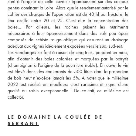
sont à l’origine de cette cuvée s’épanouissent sur des coteaux 
pentus dominant la Loire. Alors que le rendement autorisé par le 
cahier des charges de l’appellation est de 40 hl par hectare, le 
leur oscille entre 20 et 25. C’est dire la concentration des 
baies… Par ailleurs, les racines puisent les nutriments 
nécessaires à leur épanouissement dans des sols peu épais 
composés de schiste rouge oblique qui assurent un drainage 
adéquat aux vignes idéalement exposées vers le sud, sud-est. 
Les vendanges se font à raison de cinq tries, pendant un mois, 
afin d’obtenir des baies colorées et marquées par le botrytis 
(champignon à l’origine de la pourriture noble). En cave, le vin 
est élevé dans des contenants de 500 litres dont la proportion 
de bois neuf n’excède jamais les 5%. A noter que le millésime 
2022 est réalisé en moelleux; c'est rarissime et signe d'une 
qualité du raisin exceptionnelle ! De ce fait, ce millésime est 
collector.
LE DOMAINE LA COULÉE DE
SERRANT