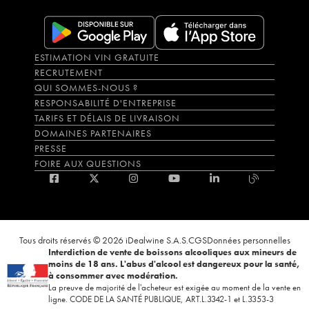
ESTIMATION VIN GRATUITE
RECRUTEMENT
QUI SOMMES-NOUS ?
RESPONSABILITÉ D'ENTREPRISE
TARIFS ET DÉLAIS DE LIVRAISON
DOMAINES PARTENAIRES
PRESSE
FOIRE AUX QUESTIONS
Tous droits réservés © 2026 iDealwine S.A.S.
CGS
Données personnelles
Interdiction de vente de boissons alcooliques aux mineurs de
moins de 18 ans. L'abus d'alcool est dangereux pour la santé,
à consommer avec modération.
La preuve de majorité de l'acheteur est exigée au moment de la vente en
ligne. CODE DE LA SANTÉ PUBLIQUE, ART.L.3342-1 et L.3353-3