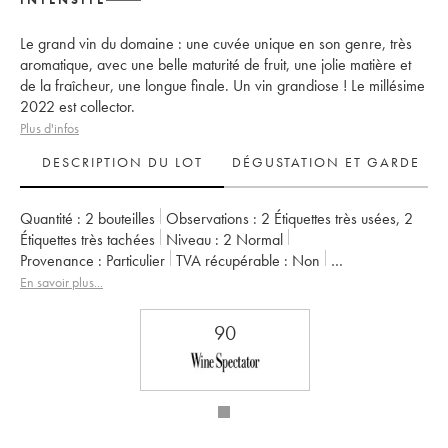
Le grand vin du domaine : une cuvée unique en son genre, très
aromatique, avec une belle maturité de fruit, une jolie matière et
de la fraîcheur, une longue finale. Un vin grandiose ! Le millésime
2022 est collector.
Plus d'infos
DESCRIPTION DU LOT
DÉGUSTATION ET GARDE
Quantité :
2 bouteilles
Observations :
2 Étiquettes très usées
,
2
Étiquettes très tachées
Niveau :
2
Normal
Provenance :
particulier
TVA récupérable :
non
Région :
Vallée de la Loire
Appellation :
Savennières
En savoir plus...
Propriétaire :
Vignobles de la Coulée de Serrant - Nicolas Joly
90