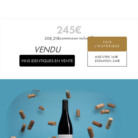
245
€
308,21
€
commission incluse
VOIR
VENDU
L'HISTORIQUE
MISE À PRIX:
165
€
VINS IDENTIQUES EN VENTE
ESTIMATION:
240
€