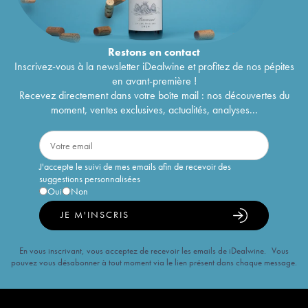
Restons en
contact
Inscrivez-vous à la newsletter iDealwine et profitez de nos pépites
en avant-première !
Recevez directement dans votre boîte mail : nos découvertes du
moment, ventes exclusives, actualités, analyses...
J'accepte le suivi de mes emails afin de recevoir des
suggestions personnalisées
Oui
Non
JE M'INSCRIS
En vous inscrivant, vous acceptez de recevoir les emails de iDealwine. Vous
pouvez vous désabonner à tout moment via le lien présent dans chaque message.