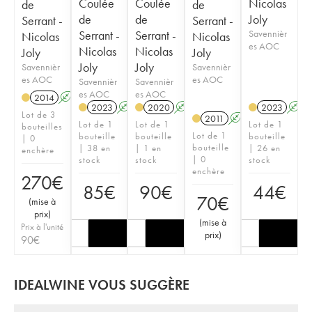
Coulée
Coulée
Nicolas
de
de
de
de
Joly
Serrant -
Serrant -
Serrant -
Serrant -
Savennièr
Nicolas
Nicolas
es AOC
Nicolas
Nicolas
Joly
Joly
Joly
Joly
Savennièr
Savennièr
es AOC
es AOC
Savennièr
Savennièr
es AOC
es AOC
2014
A
S
2023
A
S
2020
A
S
2023
A
Lot de 3
2011
A
S
Lot de 1
Lot de 1
Lot de 1
bouteilles
Lot de 1
bouteille
bouteille
bouteille
| 0
bouteille
| 38 en
| 1 en
| 26 en
enchère
| 0
stock
stock
stock
enchère
270
€
85
€
90
€
44
€
70
€
(
mise à
prix
)
(
mise à
Prix à l'unité
prix
)
90
€
IDEALWINE VOUS SUGGÈRE