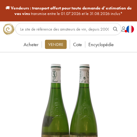
🚚
Vendeurs :
transport offert pour toute demande d’estimation de
vos vins
transmise entre le 01.07.2026 et le 31.08.2026 inclus*
Acheter
Cote
Encyclopédie
VENDRE