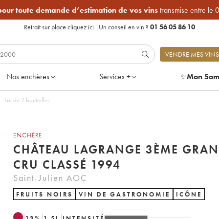
 pour toute demande d’estimation de vos vins
transmise entre le 
Retrait sur place
cliquez ici
|
Un conseil en vin ?
01 56 05 86 10
VENDRE MES VINS
Nos enchères
Services +
✨
Mon Som
nge 3ème Grand Cru Classé 1994 - Lot de 2 bouteilles
ENCHÈRE
CHÂTEAU LAGRANGE 3ÈME GRA
CRU CLASSÉ 1994
Saint-Julien AOC
FRUITS NOIRS
VIN DE GASTRONOMIE
ICÔNE
13
%
1.5
L
INTENSITÉ