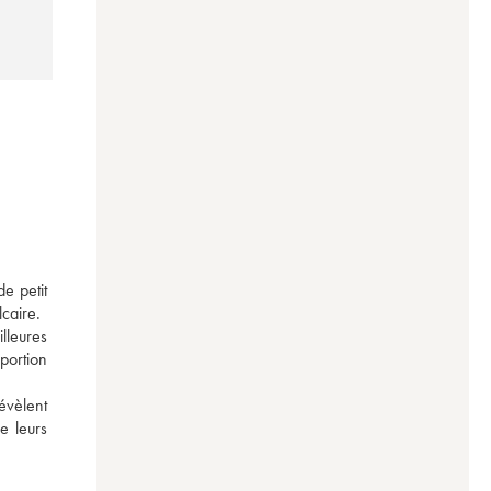
 petit 
caire. 
leures 
ortion 
évèlent 
 leurs 