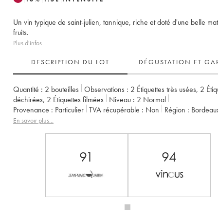
Un vin typique de saint-julien, tannique, riche et doté d'une belle mat
fruits.
Plus d'infos
DESCRIPTION DU LOT
DÉGUSTATION ET GA
Quantité :
2 bouteilles
Observations :
2 Étiquettes très usées
,
2 Étiq
déchirées
,
2 Étiquettes filmées
Niveau :
2
Normal
Provenance :
particulier
TVA récupérable :
non
Région :
Bordeau
Appellation :
Saint-Julien
Classement :
3ème Grand Cru Classé
En savoir plus...
Propriétaire :
Suntory
91
94