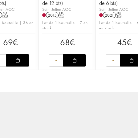
ts)
de 12 bts)
de 6 bts)
lien AOC
Saint-Julien AOC
Saint-Julien AOC
6
T
2015
T
2021
T
1 bouteille | 36 en
Lot de 1 bouteille | 7 en
Lot de 1 bouteille |
stock
en stock
69
€
68
€
45
€