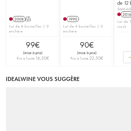
de 12 b
Saint-Ju
201
2008
T
1990
Lot de 
Lot de 6 bouteilles | 0
Lot de 4 bouteilles | 0
stock
enchère
enchère
99
€
90
€
(
mise à prix
)
(
mise à prix
)
16,50
€
22,50
€
Prix à l'unité
Prix à l'unité
IDEALWINE VOUS SUGGÈRE