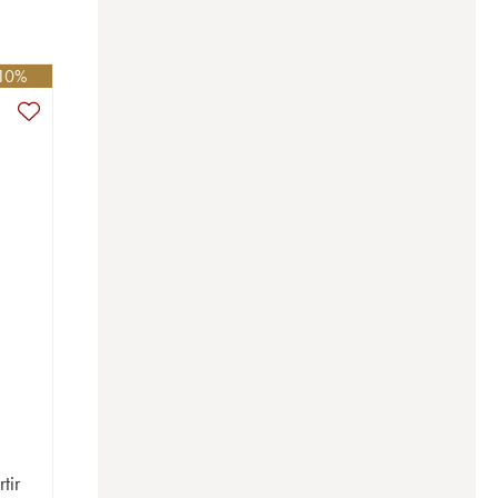
-10%
e
tir