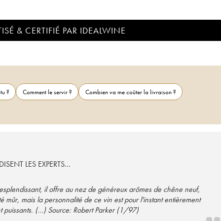
ISÉ & CERTIFIÉ PAR IDEALWINE
tu ?
Comment le servir ?
Combien va me coûter la livraison ?
ISENT LES EXPERTS...
resplendissant, il offre au nez de généreux arômes de chêne neuf,
é mûr, mais la personnalité de ce vin est pour l'instant entièrement
puissants. (...) Source: Robert Parker (1/97)