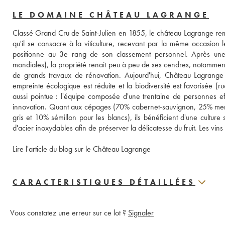
LE DOMAINE CHÂTEAU LAGRANGE
Classé Grand Cru de Saint-Julien en 1855, le château Lagrange remo
qu'il se consacre à la viticulture, recevant par la même occasion
positionne au 3e rang de son classement personnel. Après une p
mondiales), la propriété renaît peu à peu de ses cendres, notamment 
de grands travaux de rénovation. Aujourd'hui, Château Lagrange 
empreinte écologique est réduite et la biodiversité est favorisée (ruc
aussi pointue : l'équipe composée d'une trentaine de personnes effe
innovation. Quant aux cépages (70% cabernet-sauvignon, 25% merlo
gris et 10% sémillon pour les blancs), ils bénéficient d'une cultur
d'acier inoxydables afin de préserver la délicatesse du fruit. Les vi
Lire l'article du blog sur le Château Lagrange
CARACTERISTIQUES DÉTAILLÉES
Vous constatez une erreur sur ce lot ?
Signaler