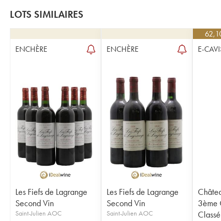
LOTS SIMILAIRES
62,1
ENCHÈRE
ENCHÈRE
E-CAVI
Les Fiefs de Lagrange
Les Fiefs de Lagrange
Châte
Second Vin
Second Vin
3ème 
Saint-Julien AOC
Saint-Julien AOC
Classé