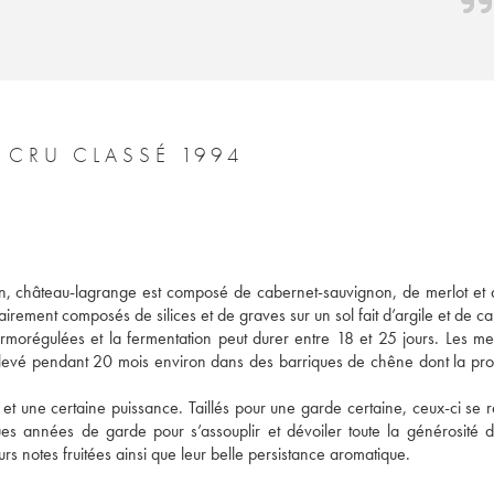
CHÂTEAU LAGRANGE 3ÈME GRAND CRU CLASSÉ 1994
n, château-lagrange est composé de cabernet-sauvignon, de merlot et de
airement composés de silices et de graves sur un sol fait d’argile et de cal
morégulées et la fermentation peut durer entre 18 et 25 jours. Les meil
 élevé pendant 20 mois environ dans des barriques de chêne dont la prop
 et une certaine puissance. Taillés pour une garde certaine, ceux-ci se r
es années de garde pour s’assouplir et dévoiler toute la générosité de
urs notes fruitées ainsi que leur belle persistance aromatique.