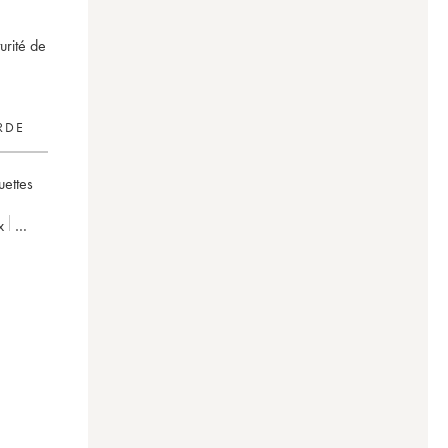
urité de
RDE
uettes
x