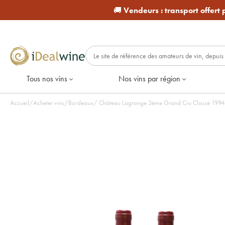
🚚
Vendeurs :
transport offert
Tous nos vins
Nos vins par région
Accueil
/
Acheter vins
/
Bordeaux
/
Château Lagra