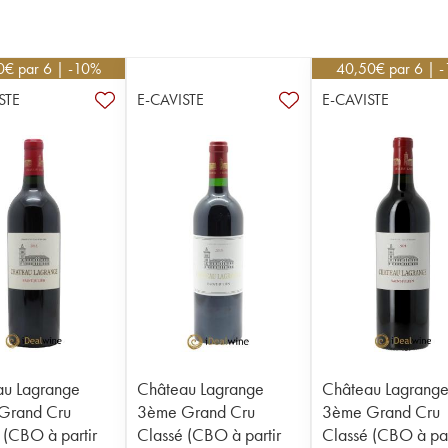
0
€
par 6 | -10%
40,50
€
par 6 | 
STE
E-CAVISTE
E-CAVISTE
au Lagrange
Château Lagrange
Château Lagrang
Grand Cru
3ème Grand Cru
3ème Grand Cru
 (CBO à partir
Classé (CBO à partir
Classé (CBO à par