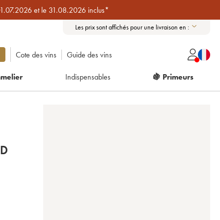
01.07.2026 et le 31.08.2026 inclus*
Les prix sont affichés pour une livraison en :
Cote des vins
Guide des vins
melier
Indispensables
🍇 Primeurs
ND