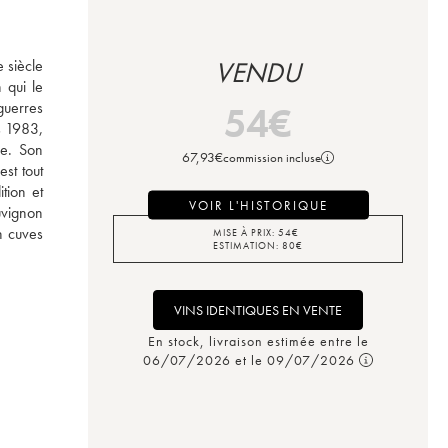
siècle 
VENDU
qui le 
uerres 
54
€
 1983, 
e. Son 
67,93
€
commission incluse
st tout 
ion et 
VOIR L'HISTORIQUE
vignon 
 cuves 
MISE À PRIX:
54
€
ESTIMATION:
80
€
VINS IDENTIQUES EN VENTE
En stock, livraison estimée entre le
06/07/2026 et le 09/07/2026