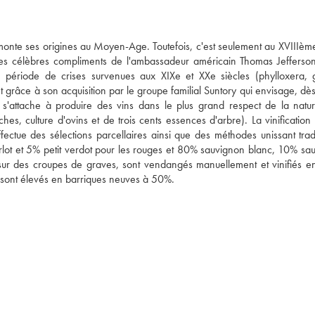
nte ses origines au Moyen-Age. Toutefois, c'est seulement au XVIIIème 
 les célèbres compliments de l'ambassadeur américain Thomas Jefferson 
ériode de crises survenues aux XIXe et XXe siècles (phylloxera, g
grâce à son acquisition par le groupe familial Suntory qui envisage, dès
s'attache à produire des vins dans le plus grand respect de la natur
hes, culture d'ovins et de trois cents essences d'arbre). La vinification e
ctue des sélections parcellaires ainsi que des méthodes unissant tradit
t et 5% petit verdot pour les rouges et 80% sauvignon blanc, 10% sau
e sur des croupes de graves, sont vendangés manuellement et vinifiés en
ns sont élevés en barriques neuves à 50%.