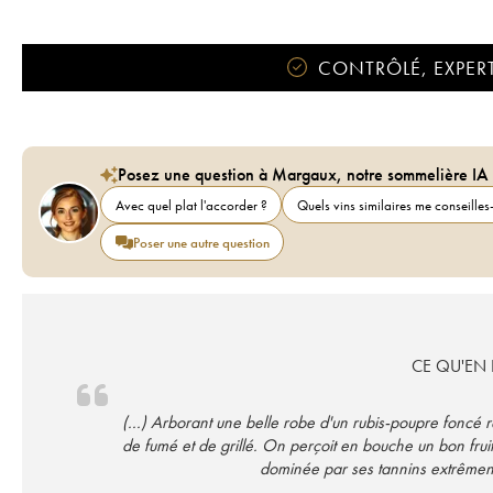
CONTRÔLÉ, EXPERT
Posez une question à Margaux, notre sommelière IA
Avec quel plat l'accorder ?
Quels vins similaires me conseilles-
Poser une autre question
CE QU'EN D
(...) Arborant une belle robe d'un rubis-poupre foncé 
de fumé et de grillé. On perçoit en bouche un bon fruit
dominée par ses tannins extrêment 