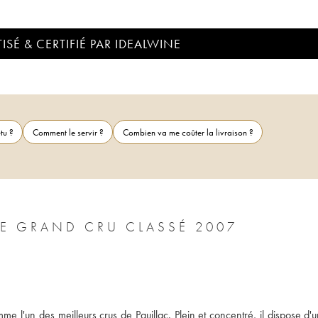
ISÉ & CERTIFIÉ PAR IDEALWINE
tu ?
Comment le servir ?
Combien va me coûter la livraison ?
E GRAND CRU CLASSÉ 2007
l'un des meilleurs crus de Pauillac. Plein et concentré, il dispose d'un