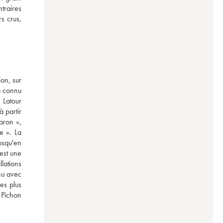
traires 
 crus, 
n, sur 
a connu 
Latour 
partir 
ron », 
 ». La 
squ'en 
est une 
ations 
u avec 
s plus 
Pichon 