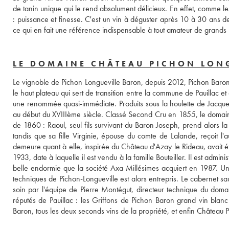
de tanin unique qui le rend absolument délicieux. En effet, comme les 
: puissance et finesse. C'est un vin à déguster après 10 à 30 ans de
ce qui en fait une référence indispensable à tout amateur de grands
LE DOMAINE CHÂTEAU PICHON LON
Le vignoble de Pichon Longueville Baron, depuis 2012, Pichon Baron, 
le haut plateau qui sert de transition entre la commune de Pauillac et 
une renommée quasi-immédiate. Produits sous la houlette de Jacques 
au début du XVIIIème siècle. Classé Second Cru en 1855, le domaine e
de 1860 : Raoul, seul fils survivant du Baron Joseph, prend alors la
tandis que sa fille Virginie, épouse du comte de Lalande, reçoit l'a
demeure quant à elle, inspirée du Château d'Azay le Rideau, avait ét
1933, date à laquelle il est vendu à la famille Bouteiller. Il est admi
belle endormie que la société Axa Millésimes acquiert en 1987. Un 
techniques de Pichon-Longueville est alors entrepris. Le cabernet s
soin par l'équipe de Pierre Montégut, directeur technique du doma
réputés de Pauillac : les Griffons de Pichon Baron grand vin blanc
Baron, tous les deux seconds vins de la propriété, et enfin Château 