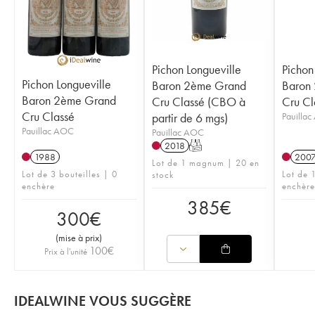
Pichon Longueville
Pichon
Pichon Longueville
Baron 2ème Grand
Baron
Baron 2ème Grand
Cru Classé (CBO à
Cru Cl
Cru Classé
partir de 6 mgs)
Pauilla
Pauillac AOC
Pauillac AOC
2018
T
1988
200
Lot de 1 magnum | 20 en
Lot de 3 bouteilles | 0
Lot de 1
stock
enchère
enchère
385
€
300
€
(
mise à prix
)
100
€
Prix à l'unité
IDEALWINE VOUS SUGGÈRE