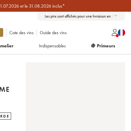
01.07.2026 et le 31.08.2026 inclus*
Les prix sont affichés pour une livraison en :
Cote des vins
Guide des vins
melier
Indispensables
🍇 Primeurs
ÈME
ARDE