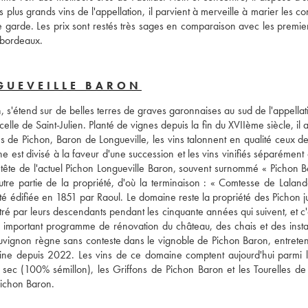
plus grands vins de l'appellation, il parvient à merveille à marier les con
 garde. Les prix sont restés très sages en comparaison avec les premiers
 bordeaux.
GUEVEILLE BARON
s'étend sur de belles terres de graves garonnaises au sud de l'appellatio
celle de Saint-Julien. Planté de vignes depuis la fin du XVIIème siècle, il 
de Pichon, Baron de Longueville, les vins talonnent en qualité ceux de 
st divisé à la faveur d'une succession et les vins vinifiés séparément à 
 tête de l'actuel Pichon Longueville Baron, souvent surnommé « Pichon Ba
utre partie de la propriété, d'où la terminaison : « Comtesse de Lalande
é édifiée en 1851 par Raoul. Le domaine reste la propriété des Pichon ju
nistré par leurs descendants pendant les cinquante années qui suivent, et c'
important programme de rénovation du château, des chais et des install
auvignon règne sans conteste dans le vignoble de Pichon Baron, entreten
ine depuis 2022. Les vins de ce domaine comptent aujourd'hui parmi le
 sec (100% sémillon), les Griffons de Pichon Baron et les Tourelles de 
Pichon Baron. 