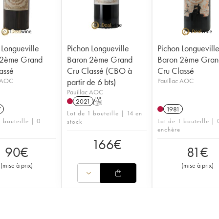
 Longueville
Pichon Longueville
Pichon Longuevill
 2ème Grand
Baron 2ème Grand
Baron 2ème Gran
assé
Cru Classé (CBO à
Cru Classé
c AOC
partir de 6 bts)
Pauillac AOC
Pauillac AOC
2021
T
7
1981
Lot de 1 bouteille | 14 en
 bouteille | 0
Lot de 1 bouteille | 
stock
enchère
166
€
90
€
81
€
(
mise à prix
)
(
mise à prix
)