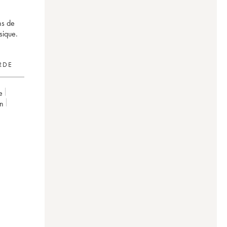
ns de
sique.
RDE
e
on
on Baron