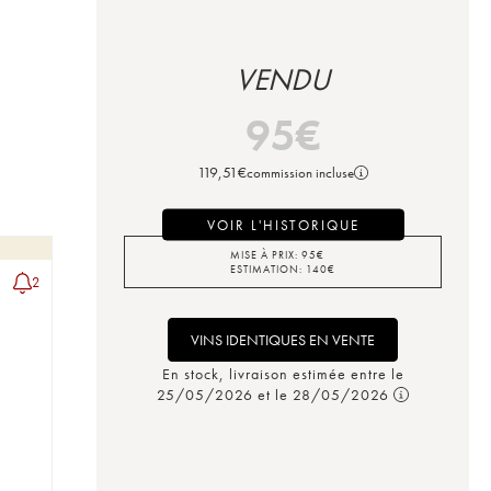
VENDU
95
€
119,51
€
commission incluse
VOIR L'HISTORIQUE
MISE À PRIX:
95
€
ESTIMATION:
140
€
2
VINS IDENTIQUES EN VENTE
En stock, livraison estimée entre le
25/05/2026 et le 28/05/2026