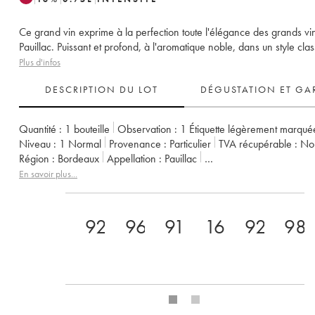
Ce grand vin exprime à la perfection toute l'élégance des grands vi
Pauillac. Puissant et profond, à l'aromatique noble, dans un style clas
Plus d'infos
DESCRIPTION DU LOT
DÉGUSTATION ET GA
Quantité :
1 bouteille
Observation :
1 Étiquette légèrement marqué
Niveau :
1
Normal
Provenance :
particulier
TVA récupérable :
n
Région :
Bordeaux
Appellation :
Pauillac
Classement :
2ème Grand Cru Classé
Propriétaire :
Château Pich
En savoir plus...
92
96
91
16.5
92
98