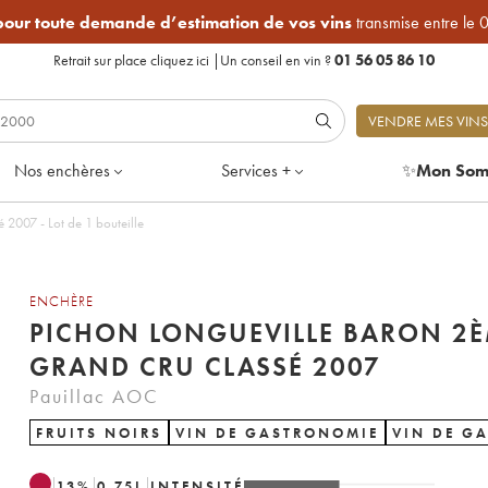
 pour toute demande d’estimation de vos vins
transmise entre le 
Retrait sur place
cliquez ici
|
Un conseil en vin ?
01 56 05 86 10
VENDRE MES VINS
Nos enchères
Services +
✨
Mon Som
2007 - Lot de 1 bouteille
ENCHÈRE
PICHON LONGUEVILLE BARON 2
GRAND CRU CLASSÉ 2007
Pauillac AOC
FRUITS NOIRS
VIN DE GASTRONOMIE
VIN DE G
13
%
0.75
L
INTENSITÉ