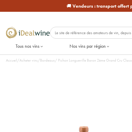
🚚
Vendeurs :
transport offert
Tous nos vins
Nos vins par région
Accueil
/
Acheter vins
/
Bordeaux
/
Pichon Longueville Baron 2ème Grand Cru Classé 