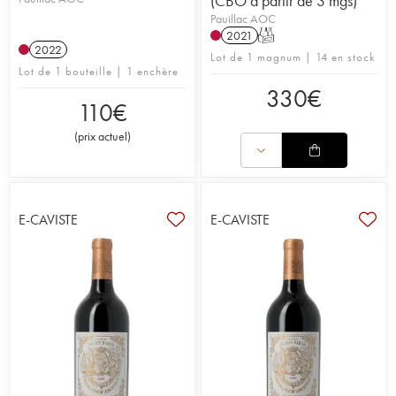
(CBO à partir de 3 mgs)
Pauillac AOC
2021
T
2022
Lot de 1 magnum | 14 en stock
Lot de 1 bouteille | 1 enchère
330
€
110
€
(
prix actuel
)
E-CAVISTE
E-CAVISTE