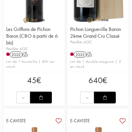
Les Griffons de Pichon
Pichon Longueville Baron
Baron (CBO à partir de 6
2ème Grand Cru Classé
bts)
Pauillac AOC
Pauillac AOC
2022
T
2023
T
Lot de 1 bouteille | 60+ en
Lot de 1 double magnum | 3
stock
en stock
45
€
640
€
E-CAVISTE
E-CAVISTE