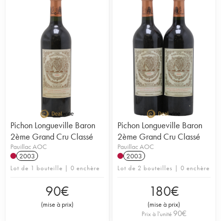
Pichon Longueville Baron
Pichon Longueville Baron
2ème Grand Cru Classé
2ème Grand Cru Classé
Pauillac AOC
Pauillac AOC
2003
2003
Lot de 1 bouteille | 0 enchère
Lot de 2 bouteilles | 0 enchère
90
€
180
€
(
mise à prix
)
(
mise à prix
)
90
€
Prix à l'unité