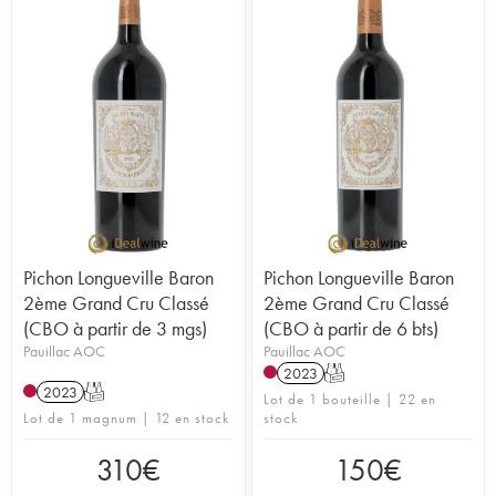
Pichon Longueville Baron
Pichon Longueville Baron
2ème Grand Cru Classé
2ème Grand Cru Classé
(CBO à partir de 3 mgs)
(CBO à partir de 6 bts)
Pauillac AOC
Pauillac AOC
2023
T
2023
T
Lot de 1 bouteille | 22 en
Lot de 1 magnum | 12 en stock
stock
310
€
150
€