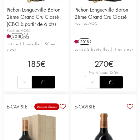
Pichon Longueville Baron
Pichon Longueville Baron
2ème Grand Cru Classé
2ème Grand Cru Classé
(CBO à partir de 6 bts)
Pauillac AOC
Pauillac AOC
2018
T
2018
Lot de 1 bouteille | 50 en
stock
Lot de 2 bouteilles | 1 en stock
185
€
270
€
135
€
Prix à l'unité
E-CAVISTE
E-CAVISTE
Dernière chance