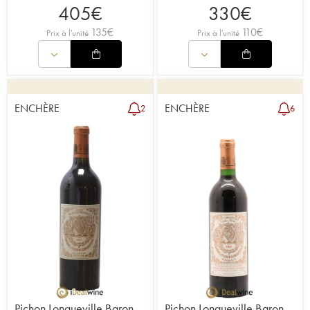
405
€
330
€
135
€
110
€
Prix à l'unité
Prix à l'unité
ENCHÈRE
ENCHÈRE
2
6
Pichon Longueville Baron
Pichon Longueville Baron