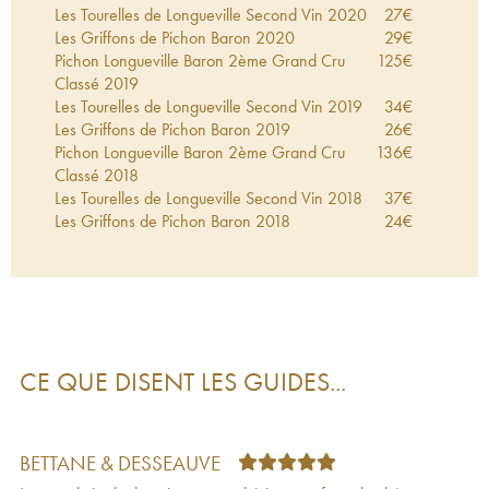
Les Tourelles de Longueville Second Vin
2020
27
€
Les Griffons de Pichon Baron
2020
29
€
Pichon Longueville Baron 2ème Grand Cru
125
€
Classé
2019
Les Tourelles de Longueville Second Vin
2019
34
€
Les Griffons de Pichon Baron
2019
26
€
Pichon Longueville Baron 2ème Grand Cru
136
€
Classé
2018
Les Tourelles de Longueville Second Vin
2018
37
€
Les Griffons de Pichon Baron
2018
24
€
Pichon Longueville Baron 2ème Grand Cru
110
€
Classé
2017
Les Tourelles de Longueville Second Vin
2017
30
€
Les Griffons de Pichon Baron
2017
25
€
Pichon Longueville Baron 2ème Grand Cru
164
€
Classé
2016
CE QUE DISENT LES GUIDES...
Les Griffons de Pichon Baron
2016
34
€
Les Tourelles de Longueville Second Vin
2016
38
€
Pichon Longueville Baron 2ème Grand Cru
126
€
Classé
2015
BETTANE & DESSEAUVE
Les Tourelles de Longueville Second Vin
2015
36
€