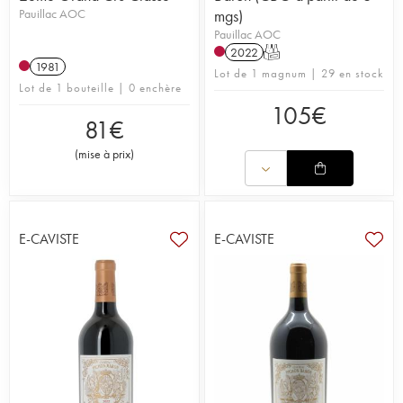
Pauillac AOC
mgs)
Pauillac AOC
2022
T
1981
Lot de 1 magnum | 29 en stock
Lot de 1 bouteille | 0 enchère
105
€
81
€
(
mise à prix
)
E-CAVISTE
E-CAVISTE