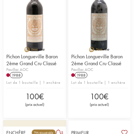
Pichon Longueville Baron
Pichon Longueville Baron
2ème Grand Cru Classé
2ème Grand Cru Classé
Pauillac AOC
Pauillac AOC
1988
1988
Lot de 1 bouteille | 1 enchère
Lot de 1 bouteille | 1 enchère
100
€
100
€
(
prix actuel
)
(
prix actuel
)
ENCHÈRE
PRIMEUR
5
TVA récupérable