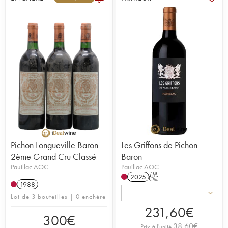
Pichon Longueville Baron
Les Griffons de Pichon
2ème Grand Cru Classé
Baron
Pauillac AOC
Pauillac AOC
2025
T
1988
Lot de 3 bouteilles | 0 enchère
231,60
€
300
€
38,60
€
Prix à l'unité