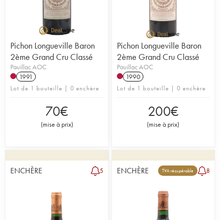
Pichon Longueville Baron
Pichon Longueville Baron
2ème Grand Cru Classé
2ème Grand Cru Classé
Pauillac AOC
Pauillac AOC
1991
1990
Lot de 1 bouteille | 0 enchère
Lot de 1 bouteille | 0 enchère
70
€
200
€
(
mise à prix
)
(
mise à prix
)
ENCHÈRE
ENCHÈRE
5
8
TVA récupérable