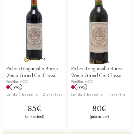
Pichon Longueville Baron
Pichon Longueville Baron
2ème Grand Cru Classé
2ème Grand Cru Classé
Pauillac AOC
Pauillac AOC
1995
1995
Lot de 1 bouteille | 2 enchères
Lot de 1 bouteille | 1 enchère
85
€
80
€
(
prix actuel
)
(
prix actuel
)