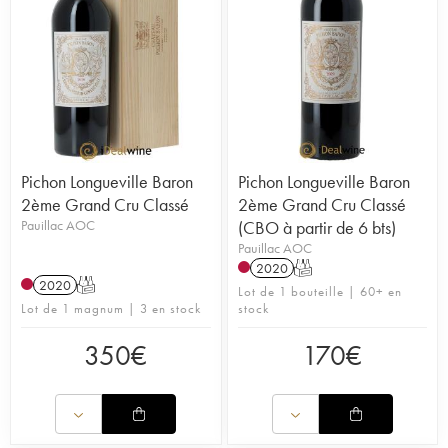
Pichon Longueville Baron
Pichon Longueville Baron
2ème Grand Cru Classé
2ème Grand Cru Classé
Pauillac AOC
(CBO à partir de 6 bts)
Pauillac AOC
2020
T
2020
T
Lot de 1 bouteille | 60+ en
Lot de 1 magnum | 3 en stock
stock
350
€
170
€