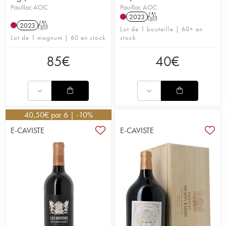
Pauillac AOC
Pauillac AOC
2023
T
2023
T
Lot de 1 bouteille | 60+ en
Lot de 1 magnum | 60 en stock
stock
85
€
40
€
40,50
€
par 6 | -10%
E-CAVISTE
E-CAVISTE