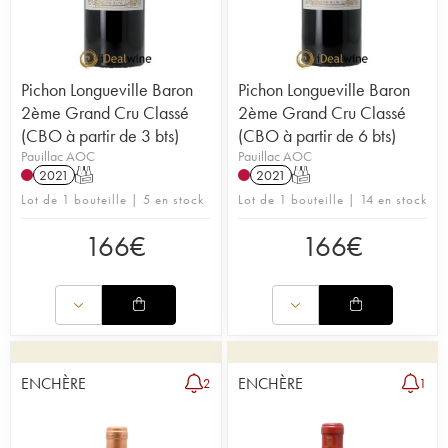
Pichon Longueville Baron
Pichon Longueville Baron
2ème Grand Cru Classé
2ème Grand Cru Classé
(CBO à partir de 3 bts)
(CBO à partir de 6 bts)
Pauillac AOC
Pauillac AOC
2021
T
2021
T
Lot de 1 bouteille | 5 en stock
Lot de 1 bouteille | 14 en stock
166
€
166
€
ENCHÈRE
ENCHÈRE
2
1