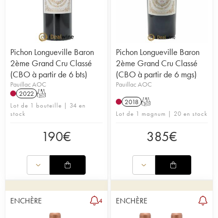
Pichon Longueville Baron
Pichon Longueville Baron
2ème Grand Cru Classé
2ème Grand Cru Classé
(CBO à partir de 6 bts)
(CBO à partir de 6 mgs)
Pauillac AOC
Pauillac AOC
2022
T
2018
T
Lot de 1 bouteille | 34 en
stock
Lot de 1 magnum | 20 en stock
190
€
385
€
ENCHÈRE
ENCHÈRE
4