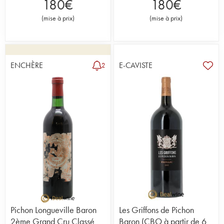
180
€
180
€
(
mise à prix
)
(
mise à prix
)
ENCHÈRE
E-CAVISTE
2
Pichon Longueville Baron
Les Griffons de Pichon
2ème Grand Cru Classé
Baron (CBO à partir de 6