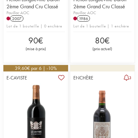
2ème Grand Cru Classé
2ème Grand Cru Classé
Pauillac AOC
Pauillac AOC
2007
1986
Lot de 1 bouteille | 0 enchère
Lot de 1 bouteille | 1 enchère
90
€
80
€
(
mise à prix
)
(
prix actuel
)
39,60
€
par 6 | -10%
E-CAVISTE
ENCHÈRE
3