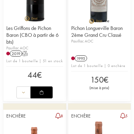
Les Griffons de Pichon
Pichon Longueville Baron
Baron (CBO à partir de 6
2ème Grand Cru Classé
bts)
Pauillac AOC
Pauillac AOC
2019
T
1995
Lot de 1 bouteille | 51 en stock
Lot de 1 bouteille | 0 enchère
44
€
150
€
(
mise à prix
)
ENCHÈRE
ENCHÈRE
8
5