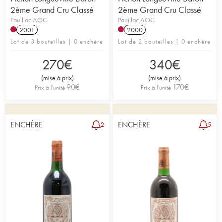
2ème Grand Cru Classé
2ème Grand Cru Classé
Pauillac AOC
Pauillac AOC
2001
2000
Lot de 3 bouteilles | 0 enchère
Lot de 2 bouteilles | 0 enchère
270
€
340
€
(
mise à prix
)
(
mise à prix
)
90
€
170
€
Prix à l'unité
Prix à l'unité
ENCHÈRE
ENCHÈRE
2
5