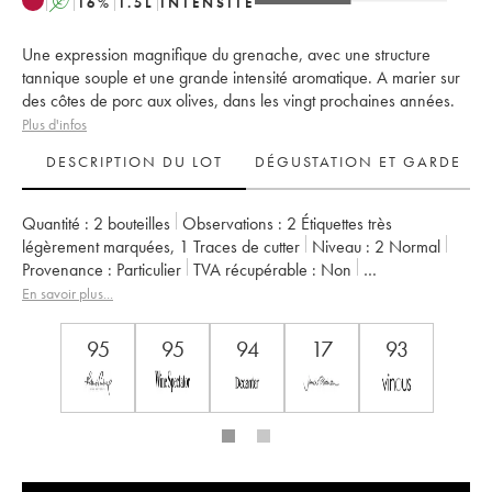
A
16
%
1.5
L
INTENSITÉ
Une expression magnifique du grenache, avec une structure
tannique souple et une grande intensité aromatique. A marier sur
des côtes de porc aux olives, dans les vingt prochaines années.
Plus d'infos
DESCRIPTION DU LOT
DÉGUSTATION ET GARDE
Quantité :
2 bouteilles
Observations :
2 Étiquettes très
légèrement marquées
,
1 Traces de cutter
Niveau :
2
Normal
Provenance :
particulier
TVA récupérable :
non
Région :
Vallée du Rhône
Appellation :
Châteauneuf-du-Pape
En savoir plus...
Propriétaire :
La Janasse (Domaine de)
95
95
94
17
93