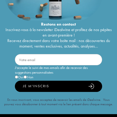
Restons en
contact
Inscrivez-vous à la newsletter iDealwine et profitez de nos pépites
en avant-première !
Recevez directement dans votre boîte mail : nos découvertes du
moment, ventes exclusives, actualités, analyses...
J'accepte le suivi de mes emails afin de recevoir des
suggestions personnalisées
Oui
Non
JE M'INSCRIS
En vous inscrivant, vous acceptez de recevoir les emails de iDealwine. Vous
pouvez vous désabonner à tout moment via le lien présent dans chaque message.