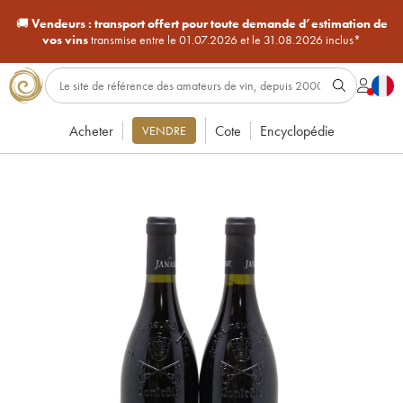
🚚
Vendeurs :
transport offert pour toute demande d’estimation de
vos vins
transmise entre le 01.07.2026 et le 31.08.2026 inclus*
Acheter
Cote
Encyclopédie
VENDRE