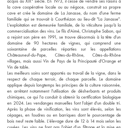
acquis au XIX° siècle. En 1973, il cesse de vendre ses raisins à 
la cave coopérative locale ou au négoce, construit sa propre 
cave et crée le domaine de La Janasse, du nom d'une ferme 
familiale qui se trouvait à Courthézon au lieu-dit "La Janasse". 
L'exploitation est demeurée familiale, de la viticulture jusqu’à la 
commercialisation des vins. Le fils d'Aimé, Christophe Sabon, qui 
a rejoint son père en 1991, se trouve désormais à la tête d'un 
domaine de 90 hectares de vignes, qui comprend une 
soixantaine de parcelles réparties sur les appellations 
Châteauneuf-du-Pape, Côtes-du-Rhône, Côtes-du-Rhône 
villages, mais aussi Vin de Pays de la Principauté d'Orange et 
Vin de table. 
Les meilleurs soins sont apportés au travail de la vigne, dans le 
respect de chaque terroir, de chaque parcelle. Le domaine 
applique depuis longtemps les principes de la culture raisonnée, 
en arrêtant notamment l'utilisation de désherbants et produits 
chimiques, ce qui l'a conduit à obtenir la certification biologique 
en 2024. Les vendanges manuelles font l'objet d'un double tri. 
Après la phase de vinification, les vins sont élevés, selon les 
cépages, en foudres ou en barriques dont le pourcentage de 
bois neuf reste faible. L'élevage dure de 12 à 14 mois selon les 
cuvées. Les vins ne font pas l'objet d'un filtrage et la mise en 