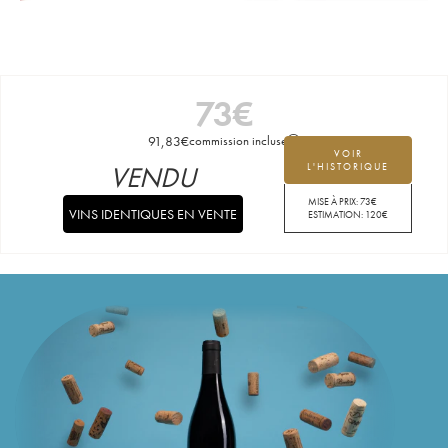
73
€
91,83
€
commission incluse
VOIR
VENDU
L'HISTORIQUE
MISE À PRIX:
73
€
VINS IDENTIQUES EN VENTE
ESTIMATION:
120
€