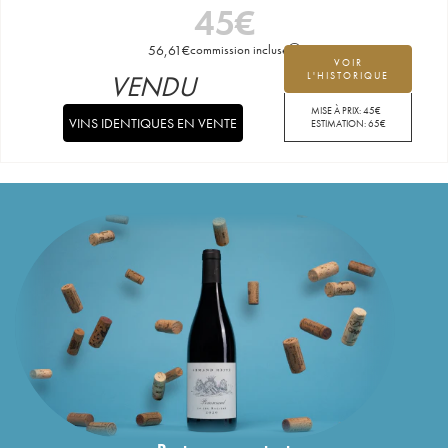
45
€
56,61
€
commission incluse
VOIR
VENDU
L'HISTORIQUE
MISE À PRIX:
45
€
VINS IDENTIQUES EN VENTE
ESTIMATION:
65
€