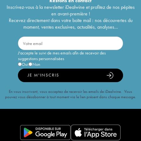
Restons en
contact
Inscrivez-vous à la newsletter iDealwine et profitez de nos pépites
en avant-première !
Recevez directement dans votre boîte mail : nos découvertes du
moment, ventes exclusives, actualités, analyses...
J'accepte le suivi de mes emails afin de recevoir des
suggestions personnalisées
Oui
Non
JE M'INSCRIS
En vous inscrivant, vous acceptez de recevoir les emails de iDealwine. Vous
pouvez vous désabonner à tout moment via le lien présent dans chaque message.