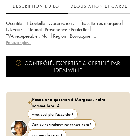
DESCRIPTION DU LOT
DÉGUSTATION ET GARDE
Quantité :
1 bouteille
Observation :
1 Étiquette très marquée
Niveau :
1
Normal
Provenance :
particulier
TVA récupérable :
non
Région :
Bourgogne
Appellation :
Beaune
Classement :
1er Cru
En savoir plus...
Propriétaire :
Chanson
CONTRÔLÉ, EXPERTISÉ & CERTIFIÉ PAR
IDEALWINE
Posez une question à Margaux, notre
sommelière IA
Avec quel plat l'accorder ?
Quels vins similaires me conseilles-tu ?
Comment le servir ?