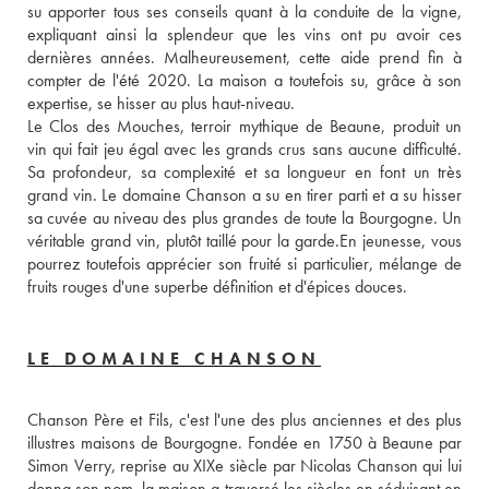
su apporter tous ses conseils quant à la conduite de la vigne, 
expliquant ainsi la splendeur que les vins ont pu avoir ces 
dernières années. Malheureusement, cette aide prend fin à 
compter de l'été 2020. La maison a toutefois su, grâce à son 
expertise, se hisser au plus haut-niveau. 
Le Clos des Mouches, terroir mythique de Beaune, produit un 
vin qui fait jeu égal avec les grands crus sans aucune difficulté. 
Sa profondeur, sa complexité et sa longueur en font un très 
grand vin. Le domaine Chanson a su en tirer parti et a su hisser 
sa cuvée au niveau des plus grandes de toute la Bourgogne. Un 
véritable grand vin, plutôt taillé pour la garde.En jeunesse, vous 
pourrez toutefois apprécier son fruité si particulier, mélange de 
fruits rouges d'une superbe définition et d'épices douces.
LE DOMAINE CHANSON
Chanson Père et Fils, c'est l'une des plus anciennes et des plus 
illustres maisons de Bourgogne. Fondée en 1750 à Beaune par 
Simon Verry, reprise au XIXe siècle par Nicolas Chanson qui lui 
donna son nom, la maison a traversé les siècles en séduisant en 