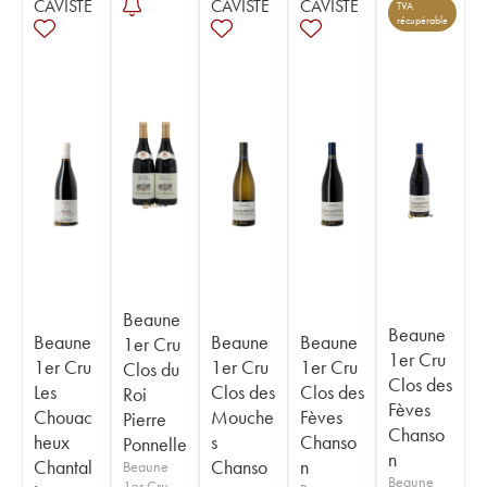
CAVISTE
CAVISTE
CAVISTE
TVA
récupérable
Beaune
Beaune
Beaune
Beaune
Beaune
1er Cru
1er Cru
1er Cru
1er Cru
1er Cru
Clos du
Clos des
Les
Clos des
Clos des
Roi
Fèves
Chouac
Mouche
Fèves
Pierre
Chanso
heux
s
Chanso
Ponnelle
n
Chantal
Chanso
n
Beaune
Beaune
1er Cru