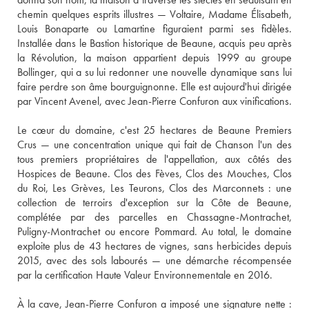
chemin quelques esprits illustres — Voltaire, Madame Élisabeth, 
Louis Bonaparte ou Lamartine figuraient parmi ses fidèles. 
Installée dans le Bastion historique de Beaune, acquis peu après 
la Révolution, la maison appartient depuis 1999 au groupe 
Bollinger, qui a su lui redonner une nouvelle dynamique sans lui 
faire perdre son âme bourguignonne. Elle est aujourd'hui dirigée 
par Vincent Avenel, avec Jean-Pierre Confuron aux vinifications. 

Le cœur du domaine, c'est 25 hectares de Beaune Premiers 
Crus — une concentration unique qui fait de Chanson l'un des 
tous premiers propriétaires de l'appellation, aux côtés des 
Hospices de Beaune. Clos des Fèves, Clos des Mouches, Clos 
du Roi, Les Grèves, Les Teurons, Clos des Marconnets : une 
collection de terroirs d'exception sur la Côte de Beaune, 
complétée par des parcelles en Chassagne-Montrachet, 
Puligny-Montrachet ou encore Pommard. Au total, le domaine 
exploite plus de 43 hectares de vignes, sans herbicides depuis 
2015, avec des sols labourés — une démarche récompensée 
par la certification Haute Valeur Environnementale en 2016. 

À la cave, Jean-Pierre Confuron a imposé une signature nette : 