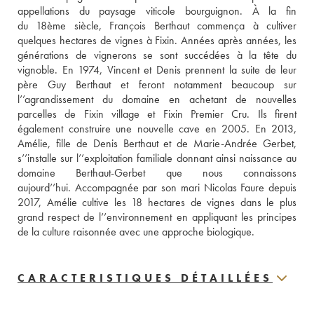
appellations du paysage viticole bourguignon. À la fin 
du 18ème siècle, François Berthaut commença à cultiver 
quelques hectares de vignes à Fixin. Années après années, les 
générations de vignerons se sont succédées à la tête du 
vignoble. En 1974, Vincent et Denis prennent la suite de leur 
père Guy Berthaut et feront notamment beaucoup sur 
l’’agrandissement du domaine en achetant de nouvelles 
parcelles de Fixin village et Fixin Premier Cru. Ils firent 
également construire une nouvelle cave en 2005. En 2013, 
Amélie, fille de Denis Berthaut et de Marie-Andrée Gerbet, 
s’’installe sur l’’exploitation familiale donnant ainsi naissance au 
domaine Berthaut-Gerbet que nous connaissons 
aujourd’’hui. Accompagnée par son mari Nicolas Faure depuis 
2017, Amélie cultive les 18 hectares de vignes dans le plus 
grand respect de l’’environnement en appliquant les principes 
de la culture raisonnée avec une approche biologique.
CARACTERISTIQUES DÉTAILLÉES