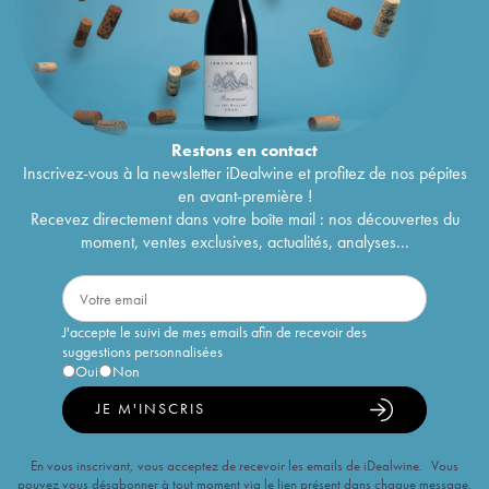
Restons en
contact
Inscrivez-vous à la newsletter iDealwine et profitez de nos pépites
en avant-première !
Recevez directement dans votre boîte mail : nos découvertes du
moment, ventes exclusives, actualités, analyses...
J'accepte le suivi de mes emails afin de recevoir des
suggestions personnalisées
Oui
Non
JE M'INSCRIS
En vous inscrivant, vous acceptez de recevoir les emails de iDealwine. Vous
pouvez vous désabonner à tout moment via le lien présent dans chaque message.