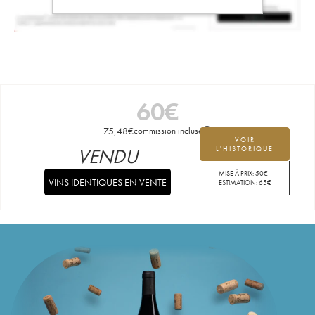
60
€
75,48
€
commission incluse
VOIR
VENDU
L'HISTORIQUE
MISE À PRIX:
50
€
VINS IDENTIQUES EN VENTE
ESTIMATION:
65
€