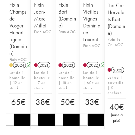
Fixin
Fixin
Fixin
Fixin
1er Cru
Champs
Jean-
Bart
Vieilles
Hervele
de
Marc
(Domain
Vignes
ts Bart
Vosger
Millot
e)
Dominiq
(Domain
Hubert
Fixin AOC
Fixin AOC
ue
e)
Lignier
Laurent
Fixin 1er
Cru AOC
(Domain
Fixin AOC
e)
Fixin AOC
2024
A
2021
2023
2022
A
2022
Lot de 1
Lot de 1
Lot de 1
Lot de 1
Lot de 1
bouteille
bouteille
bouteille
bouteille
bouteille
| 12 en
| 7 en
| 18 en
| 60+ en
| 0
stock
stock
stock
stock
enchère
65
€
38
€
50
€
33
€
40
€
(
mise à
prix
)