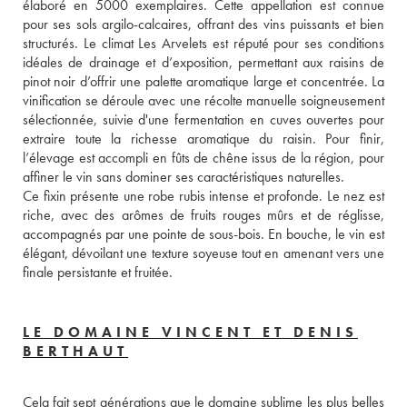
élaboré en 5000 exemplaires. Cette appellation est connue 
pour ses sols argilo-calcaires, offrant des vins puissants et bien 
structurés. Le climat Les Arvelets est réputé pour ses conditions 
idéales de drainage et d’exposition, permettant aux raisins de 
pinot noir d’offrir une palette aromatique large et concentrée. La 
vinification se déroule avec une récolte manuelle soigneusement 
sélectionnée, suivie d'une fermentation en cuves ouvertes pour 
extraire toute la richesse aromatique du raisin. Pour finir, 
l’élevage est accompli en fûts de chêne issus de la région, pour 
affiner le vin sans dominer ses caractéristiques naturelles. 
Ce fixin présente une robe rubis intense et profonde. Le nez est 
riche, avec des arômes de fruits rouges mûrs et de réglisse, 
accompagnés par une pointe de sous-bois. En bouche, le vin est 
élégant, dévoilant une texture soyeuse tout en amenant vers une 
finale persistante et fruitée.
LE DOMAINE VINCENT ET DENIS
BERTHAUT
Cela fait sept générations que le domaine sublime les plus belles 