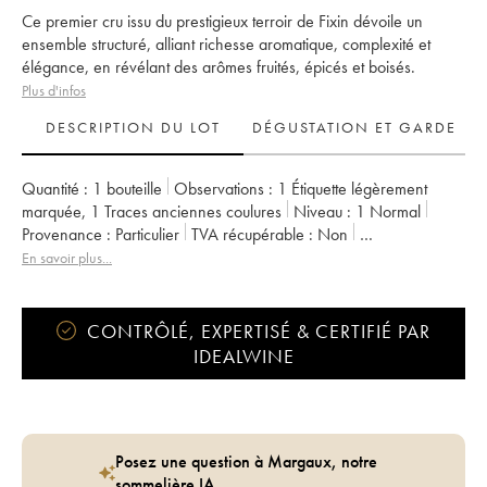
Ce premier cru issu du prestigieux terroir de Fixin dévoile un
ensemble structuré, alliant richesse aromatique, complexité et
élégance, en révélant des arômes fruités, épicés et boisés.
Plus d'infos
DESCRIPTION DU LOT
DÉGUSTATION ET GARDE
Quantité :
1 bouteille
Observations :
1 Étiquette légèrement
marquée
,
1 Traces anciennes coulures
Niveau :
1
Normal
Provenance :
particulier
TVA récupérable :
non
Région :
Bourgogne
Appellation :
Fixin
Classement :
1er Cru
En savoir plus...
Propriétaire :
Vincent et Denis Berthaut
CONTRÔLÉ, EXPERTISÉ & CERTIFIÉ PAR
IDEALWINE
Posez une question à Margaux, notre
sommelière IA