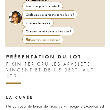
Avec quel plat l'accorder ?
Quels vins similaires me conseilles-tu ?
Comment le servir ?
Combien va me coûter la livraison ?
Poser une autre question
PRÉSENTATION DU LOT
FIXIN 1ER CRU LES ARVELETS
VINCENT ET DENIS BERTHAUT
2003
LA CUVÉE
Né au coeur du terroir de Fixin, ce vin rouge d’exception est 