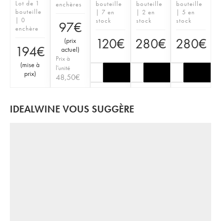
Lot de 1
bouteille
bouteille
bouteille
enchères
bouteille
| 7 en
| 2 en
| 5 en
| 0
stock
stock
stock
97
€
enchère
120
€
280
€
280
€
(
prix
194
€
actuel
)
Prix à
(
mise à
l'unité
prix
)
48,50
€
IDEALWINE VOUS SUGGÈRE