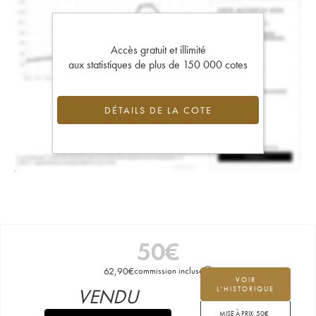
Accès gratuit et illimité
aux statistiques de plus de 150 000 cotes
DÉTAILS DE LA COTE
50
€
62,90
€
commission incluse
VOIR
VENDU
L'HISTORIQUE
MISE À PRIX:
50
€