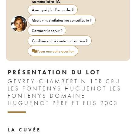
sommelière IA
Avec quel plat l'accorder ?
Quels vins similaires me conseilles-tu ?
Comment le servir ?
Combien va me coûter la livraison ?
Poser une autre question
PRÉSENTATION DU LOT
GEVREY-CHAMBERTIN 1ER CRU
LES FONTENYS HUGUENOT LES
FONTENYS DOMAINE
HUGUENOT PÈRE ET FILS 2003
LA CUVÉE