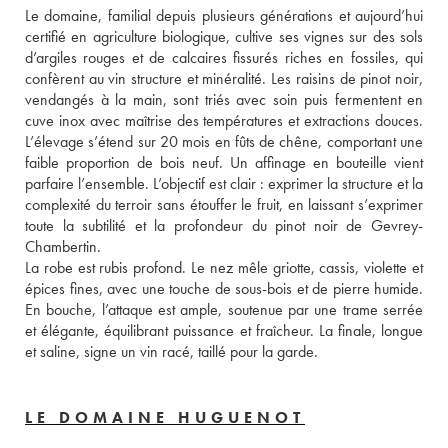
Le domaine, familial depuis plusieurs générations et aujourd’hui 
certifié en agriculture biologique, cultive ses vignes sur des sols 
d’argiles rouges et de calcaires fissurés riches en fossiles, qui 
confèrent au vin structure et minéralité. Les raisins de pinot noir, 
vendangés à la main, sont triés avec soin puis fermentent en 
cuve inox avec maîtrise des températures et extractions douces. 
L’élevage s’étend sur 20 mois en fûts de chêne, comportant une 
faible proportion de bois neuf. Un affinage en bouteille vient 
parfaire l’ensemble. L’objectif est clair : exprimer la structure et la 
complexité du terroir sans étouffer le fruit, en laissant s’exprimer 
toute la subtilité et la profondeur du pinot noir de Gevrey-
Chambertin. 
La robe est rubis profond. Le nez mêle griotte, cassis, violette et 
épices fines, avec une touche de sous-bois et de pierre humide. 
En bouche, l’attaque est ample, soutenue par une trame serrée 
et élégante, équilibrant puissance et fraîcheur. La finale, longue 
et saline, signe un vin racé, taillé pour la garde.
LE DOMAINE HUGUENOT