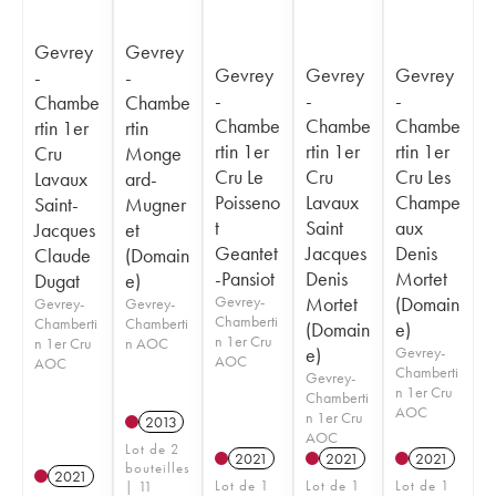
Gevrey
Gevrey
Gevrey
Gevrey
Gevrey
-
-
-
-
-
Chambe
Chambe
Chambe
Chambe
Chambe
rtin 1er
rtin
rtin 1er
rtin 1er
rtin 1er
Cru
Monge
Cru Le
Cru
Cru Les
Lavaux
ard-
Poisseno
Lavaux
Champe
Saint-
Mugner
t
Saint
aux
Jacques
et
Geantet
Jacques
Denis
Claude
(Domain
-Pansiot
Denis
Mortet
Dugat
e)
Gevrey-
Mortet
(Domain
Gevrey-
Gevrey-
Chamberti
Chamberti
Chamberti
(Domain
e)
n 1er Cru
n 1er Cru
n AOC
e)
Gevrey-
AOC
AOC
Chamberti
Gevrey-
n 1er Cru
Chamberti
AOC
n 1er Cru
2013
AOC
Lot de 2
2021
2021
2021
bouteilles
2021
Lot de 1
Lot de 1
Lot de 1
| 11