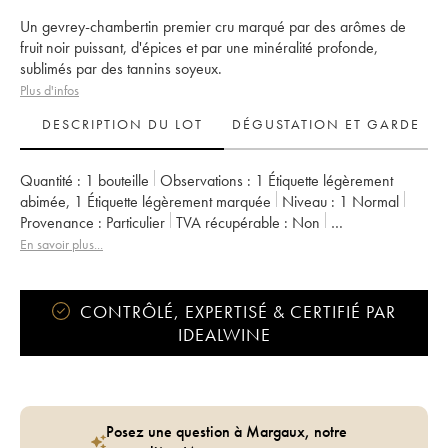
Un gevrey-chambertin premier cru marqué par des arômes de
fruit noir puissant, d'épices et par une minéralité profonde,
sublimés par des tannins soyeux.
Plus d'infos
DESCRIPTION DU LOT
DÉGUSTATION ET GARDE
Quantité :
1 bouteille
Observations :
1 Étiquette légèrement
abimée
,
1 Étiquette légèrement marquée
Niveau :
1
Normal
Provenance :
particulier
TVA récupérable :
non
Région :
Bourgogne
Appellation :
Gevrey-Chambertin
En savoir plus...
Classement :
1er Cru
Propriétaire :
Huguenot
CONTRÔLÉ, EXPERTISÉ & CERTIFIÉ PAR
IDEALWINE
Posez une question à Margaux, notre