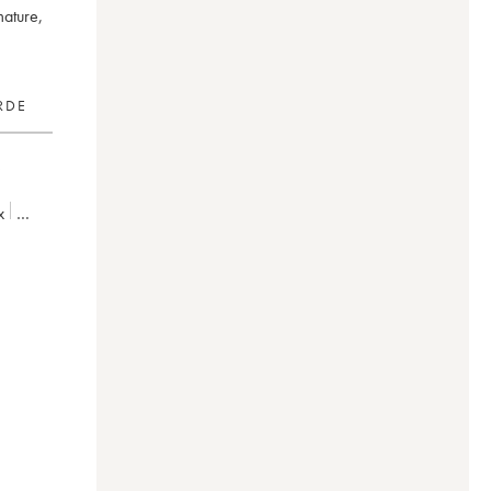
mature,
RDE
e
x