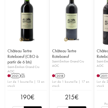
Château Tertre
Château Tertre
Châtea
Roteboeuf (CBO à
Roteboeuf
Rotebo
partir de 6 bts)
Saint-Émilion Grand Cru
Saint-Ém
AOC
AOC
Saint-Émilion Grand Cru
AOC
2021
T
2018
2011
Lot de 1 bouteille | 13 en
Lot de 1 bouteille | 17 en
Lot de 2
stock
stock
stock
190
€
215
€
Pri