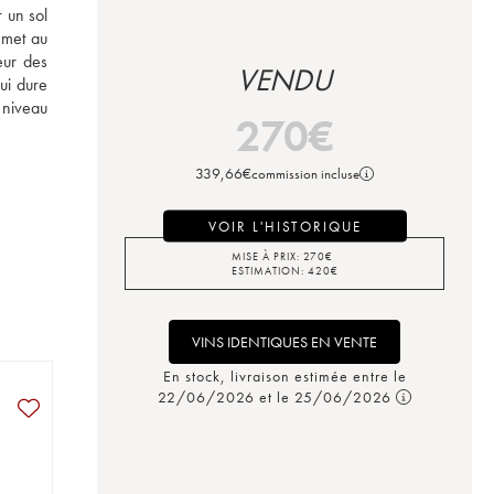
 un sol 
emet au 
ur des 
VENDU
ui dure 
niveau 
270
€
339,66
€
commission incluse
VOIR L'HISTORIQUE
MISE À PRIX:
270
€
ESTIMATION:
420
€
VINS IDENTIQUES EN VENTE
En stock, livraison estimée entre le
22/06/2026 et le 25/06/2026