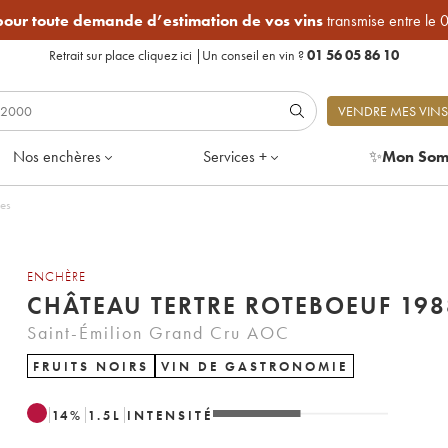
 pour toute demande d’estimation de vos vins
transmise entre le 
Retrait sur place
cliquez ici
|
Un conseil en vin ?
01 56 05 86 10
VENDRE MES VINS
Nos enchères
Services +
✨
Mon Som
illes
ENCHÈRE
CHÂTEAU TERTRE ROTEBOE
Saint-Émilion Grand Cru AOC
FRUITS NOIRS
VIN DE GASTRONOMIE
14
%
1.5
L
INTENSITÉ