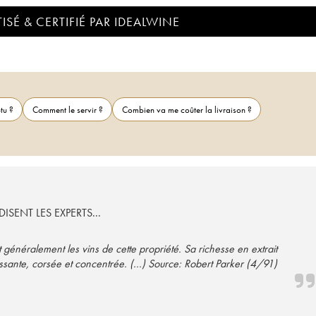
ISÉ & CERTIFIÉ PAR IDEALWINE
tu ?
Comment le servir ?
Combien va me coûter la livraison ?
ISENT LES EXPERTS...
 généralement les vins de cette propriété. Sa richesse en extrait
ante, corsée et concentrée. (...) Source: Robert Parker (4/91)