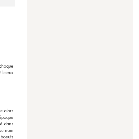
chaque 
licieux 
 alors 
époque 
é dans 
au nom 
 boeufs 