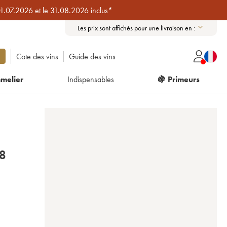
01.07.2026 et le 31.08.2026 inclus*
Les prix sont affichés pour une livraison en :
Cote des vins
Guide des vins
melier
Indispensables
🍇 Primeurs
UF 1988