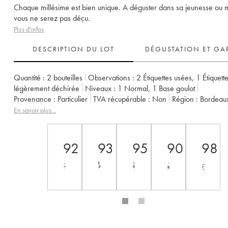
Chaque millésime est bien unique. A déguster dans sa jeunesse ou 
vous ne serez pas déçu.
Plus d'infos
DESCRIPTION DU LOT
DÉGUSTATION ET GA
Quantité :
2 bouteilles
Observations :
2 Étiquettes usées
,
1 Étiquett
légèrement déchirée
Niveaux :
1
Normal
,
1
Base goulot
Provenance :
particulier
TVA récupérable :
non
Région :
Bordeau
Appellation :
Saint-Émilion Grand Cru
En savoir plus...
Propriétaire :
François et Emilie Mitjiavile
92
93
95
90
98