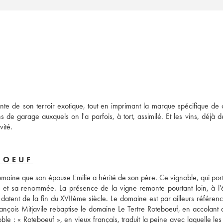
inte de son terroir exotique, tout en imprimant la marque spécifique de 
 de garage auxquels on l'a parfois, à tort, assimilé. Et les vins, déjà dé
vité.
BOEUF
maine que son épouse Emilie a hérité de son père. Ce vignoble, qui porte
 et sa renommée. La présence de la vigne remonte pourtant loin, à l'
 datent de la fin du XVIIème siècle. Le domaine est par ailleurs référenc
rançois Mitjavile rebaptise le domaine Le Tertre Roteboeuf, en accolant 
noble : « Roteboeuf », en vieux français, traduit la peine avec laquelle les