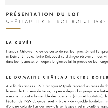
PRÉSENTATION DU LOT
CHÂTEAU TERTRE ROTEBOEUF 1988
LA CUVÉE
François Mitjavile n'a eu de cesse de restituer précisément l'empre
millésime. En cela, Tertre Roteboeuf se distingue résolument des vins
dans leur jeunesse, ont depuis longtemps fait la preuve de leur longé
LE DOMAINE CHÂTEAU TERTRE ROTE
A la fin des années 1970, François Mitjavile reprend les rênes du do
le nom de Château du Tertre, a perdu depuis longtemps son lustre
romaine. Quant à l'ensemble des bâtiments (chais et habitation), ils
l'édition de 1929 du guide Féret, « bible » du vignoble bordelais. F
d'origine celui de l'un des lieux-dits sur lesquels est implanté le vig