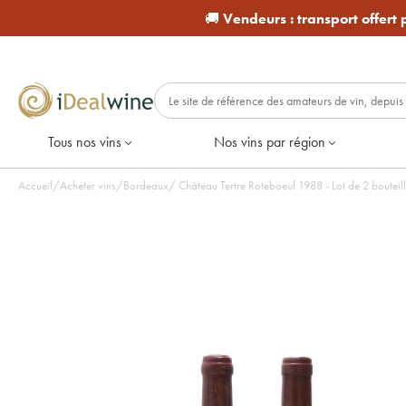
🚚
Vendeurs :
transport offert
Tous nos vins
Nos vins par région
Accueil
/
Acheter vins
/
Bordeaux
/
Château Tertre Roteboeuf 1988 - Lot de 2 boute