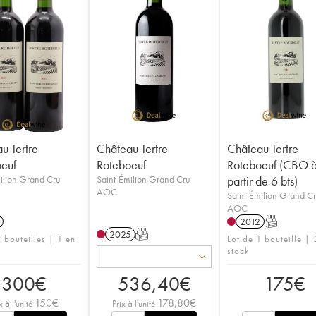
u Tertre
Château Tertre
Château Tertre
euf
Roteboeuf
Roteboeuf (CBO 
ilion Grand Cru
Saint-Émilion Grand Cru
partir de 6 bts)
AOC
Saint-Émilion Grand C
AOC
2012
T
2025
T
 bouteilles | 1 en
Lot de 1 bouteille |
stock
300
€
536,40
€
175
€
150
€
178,80
€
x à l'unité
Prix à l'unité