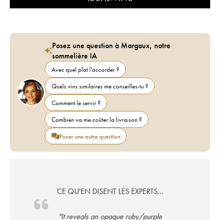
Posez une question à Margaux, notre
sommelière IA
Avec quel plat l'accorder ?
Quels vins similaires me conseilles-tu ?
Comment le servir ?
Combien va me coûter la livraison ?
Poser une autre question
CE QU'EN DISENT LES EXPERTS...
"It reveals an opaque ruby/purple