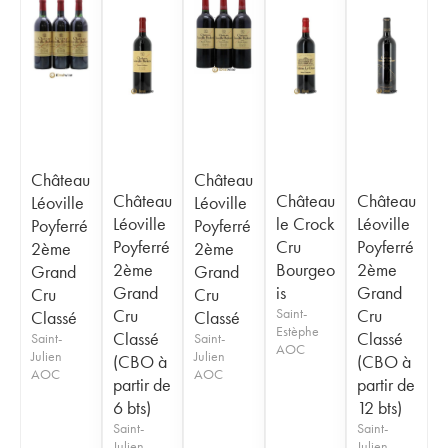
Château
Château
Château
Château
Château
Léoville
Léoville
Léoville
le Crock
Léoville
Poyferré
Poyferré
Poyferré
Cru
Poyferré
2ème
2ème
2ème
Bourgeo
2ème
Grand
Grand
Grand
is
Grand
Cru
Cru
Cru
Saint-
Cru
Classé
Classé
Estèphe
Classé
Classé
Saint-
Saint-
AOC
Julien
Julien
(CBO à
(CBO à
AOC
AOC
partir de
partir de
6 bts)
12 bts)
Saint-
Saint-
Julien
Julien