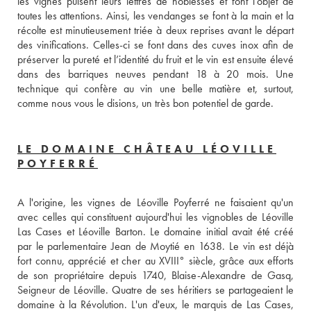
les vignes puisent leurs lettres de noblesses et font l’objet de 
toutes les attentions. Ainsi, les vendanges se font à la main et la 
récolte est minutieusement triée à deux reprises avant le départ 
des vinifications. Celles-ci se font dans des cuves inox afin de 
préserver la pureté et l’identité du fruit et le vin est ensuite élevé 
dans des barriques neuves pendant 18 à 20 mois. Une 
technique qui confère au vin une belle matière et, surtout, 
comme nous vous le disions, un très bon potentiel de garde.
LE DOMAINE CHÂTEAU LÉOVILLE
POYFERRÉ
A l'origine, les vignes de Léoville Poyferré ne faisaient qu'un 
avec celles qui constituent aujourd'hui les vignobles de Léoville 
Las Cases et Léoville Barton. Le domaine initial avait été créé 
par le parlementaire Jean de Moytié en 1638. Le vin est déjà 
fort connu, apprécié et cher au XVIII° siècle, grâce aux efforts 
de son propriétaire depuis 1740, Blaise-Alexandre de Gasq, 
Seigneur de Léoville. Quatre de ses héritiers se partageaient le 
domaine à la Révolution. L'un d'eux, le marquis de Las Cases, 