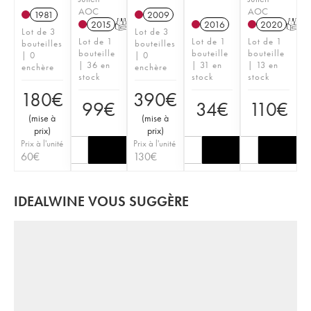
AOC
AOC
1981
2009
2015
T
2016
2020
T
Lot de 3
Lot de 3
Lot de 1
Lot de 1
Lot de 1
bouteilles
bouteilles
bouteille
bouteille
bouteille
| 0
| 0
| 36 en
| 31 en
| 13 en
enchère
enchère
stock
stock
stock
180
€
390
€
99
€
34
€
110
€
(
mise à
(
mise à
prix
)
prix
)
Prix à l'unité
Prix à l'unité
60
€
130
€
IDEALWINE VOUS SUGGÈRE