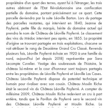
propriétaire d'un quart des terres, ayant fui à l'étranger, les trois 
autres obtinrent de l'Etat Révolutionnaire une confiscation 
partielle du domaine, portant précisément sur ce quart. Cette 
parcelle deviendra par la suite Léoville Barton. Lors du partage 
des parcelles restantes, qui intervient en 1840, Jeanne de 
Poyferré, petite fille du marquis, hérite du domaine actuel qui 
prendra le nom de Château de Léoville Poyferré. Le classement 
des vins du Médoc intervient peu après, en 1855. La propriété 
d'origine se trouvant partagée en trois exploitations, chacune se 
voit attribuer le rang de Deuxième Grand Cru Classé. Revendu 
plusieurs fois, Léoville Poyferré échoie en 1920 à une famille du 
nord, aujourd'hui (et depuis 2018) représentée par Sara 
Lecompte Cuvelier. Vestige des soubresauts de l'histoire, le 
château lui-même et la cour d'honneur sont toujours partagés 
entre les propriétaires de Léoville Poyferré et Léoville Las Cases. 
Château Léoville Poyferré dispose du potentiel technique et 
humain pour rivaliser avec son cousin. Château Moulin Riche 
était le second vin du Château Léoville Poyferré. A compter du 
millésime 2009, Château Moulin Riche redevient un cru à part 
entière, tandis que le Pavillon de Poyferré sera le second vin 
des Châteaux Léoville Poyferré et Moulin Riche. La 