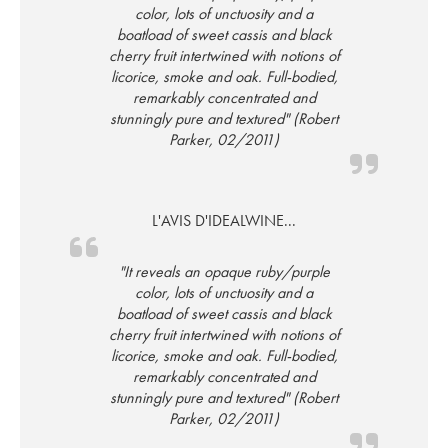
color, lots of unctuosity and a
boatload of sweet cassis and black
cherry fruit intertwined with notions of
licorice, smoke and oak. Full-bodied,
remarkably concentrated and
stunningly pure and textured" (Robert
Parker, 02/2011)
L'AVIS D'IDEALWINE...
"It reveals an opaque ruby/purple
color, lots of unctuosity and a
boatload of sweet cassis and black
cherry fruit intertwined with notions of
licorice, smoke and oak. Full-bodied,
remarkably concentrated and
stunningly pure and textured" (Robert
Parker, 02/2011)