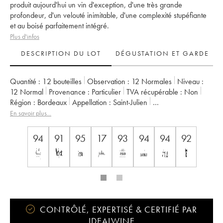
produit aujourd'hui un vin d'exception, d'une très grande
profondeur, d'un velouté inimitable, d'une complexité stupéfiante
et au boisé parfaitement intégré.
Plus d'infos
DESCRIPTION DU LOT
DÉGUSTATION ET GARDE
Quantité :
12 bouteilles
Observation :
12 Normales
Niveau :
12
Normal
Provenance :
particulier
TVA récupérable :
non
Région :
Bordeaux
Appellation :
Saint-Julien
Classement :
2ème Grand Cru Classé
En savoir plus...
Propriétaire :
Famille Cuvelier
94
91
95
17
93
94
94
92
CONTRÔLÉ, EXPERTISÉ & CERTIFIÉ PAR
IDEALWINE