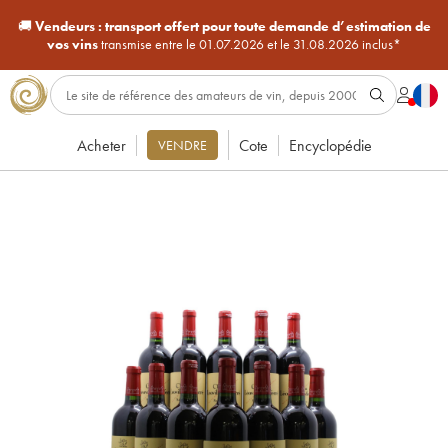
🚚
Vendeurs :
transport offert pour toute demande d’estimation de
vos vins
transmise entre le 01.07.2026 et le 31.08.2026 inclus*
Acheter
Cote
Encyclopédie
VENDRE