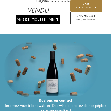
878,08
€
commission incluse
VOIR
VENDU
L'HISTORIQUE
MISE À PRIX:
648
€
VINS IDENTIQUES EN VENTE
ESTIMATION:
960
€
Restons en
contact
Inscrivez-vous à la newsletter iDealwine et profitez de nos pépites
en avant-première !