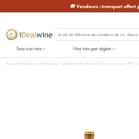
🚚
Vendeurs :
transport offert
Tous nos vins
Nos vins par région
Accueil
/
Acheter vins
/
Bordeaux
/
Château Talbot 4ème G