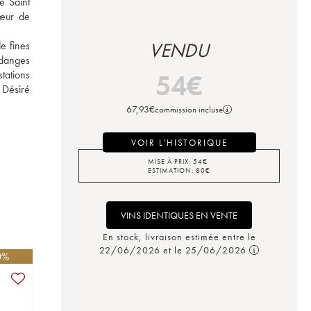
 Saint 
œur de 
e fines 
VENDU
danges 
tations 
54
€
 Désiré 
67,93
€
commission incluse
VOIR L'HISTORIQUE
MISE À PRIX:
54
€
ESTIMATION:
80
€
VINS IDENTIQUES EN VENTE
En stock, livraison estimée entre le
22/06/2026 et le 25/06/2026
0%