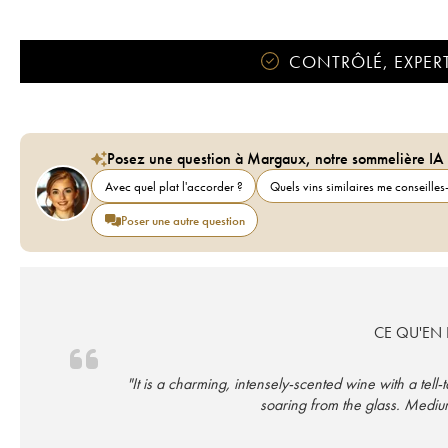
CONTRÔLÉ, EXPERT
Posez une question à Margaux, notre sommelière IA
Avec quel plat l'accorder ?
Quels vins similaires me conseilles-
Poser une autre question
CE QU'EN D
"It is a charming, intensely-scented wine with a tell-
soaring from the glass. Medium