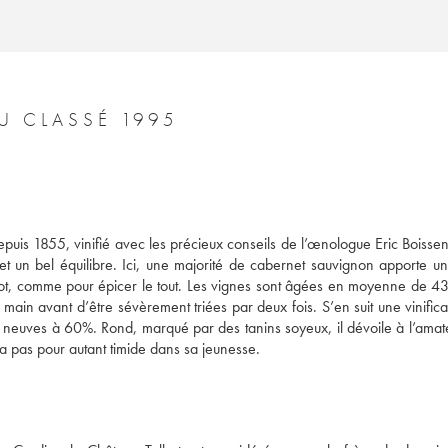
CHÂTEAU TALBOT 4ÈME GRAND CRU CLASSÉ 1995
is 1855, vinifié avec les précieux conseils de l’œnologue Eric Boissenot
et un bel équilibre. Ici, une majorité de cabernet sauvignon apporte une
rdot, comme pour épicer le tout. Les vignes sont âgées en moyenne de 43 
in avant d’être sévèrement triées par deux fois. S’en suit une vinificat
 neuves à 60%. Rond, marqué par des tanins soyeux, il dévoile à l’amate
ra pas pour autant timide dans sa jeunesse.