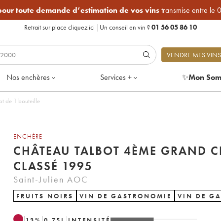
 pour toute demande d’estimation de vos vins
transmise entre le 
Retrait sur place
cliquez ici
|
Un conseil en vin ?
01 56 05 86 10
VENDRE MES VINS
Nos enchères
Services +
✨
Mon Som
rand Cru Classé 1995 - Lot de 1 bouteille
ENCHÈRE
CHÂTEAU TALBOT 4ÈME GRAND C
CLASSÉ 1995
Saint-Julien AOC
FRUITS NOIRS
VIN DE GASTRONOMIE
VIN DE G
13
%
0.75
L
INTENSITÉ