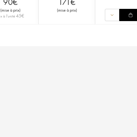
90
€
171
€
(
mise à prix
)
(
mise à prix
)
45
€
ix à l'unité