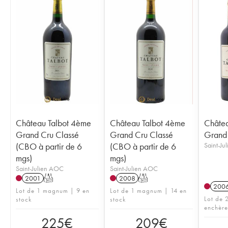
Château Talbot 4ème
Château Talbot 4ème
Châtea
Grand Cru Classé
Grand Cru Classé
Grand 
(CBO à partir de 6
(CBO à partir de 6
Saint-Ju
mgs)
mgs)
Saint-Julien AOC
Saint-Julien AOC
2001
T
2008
T
200
Lot de 1 magnum | 9 en
Lot de 1 magnum | 14 en
Lot de 2
stock
stock
enchère
225
€
209
€