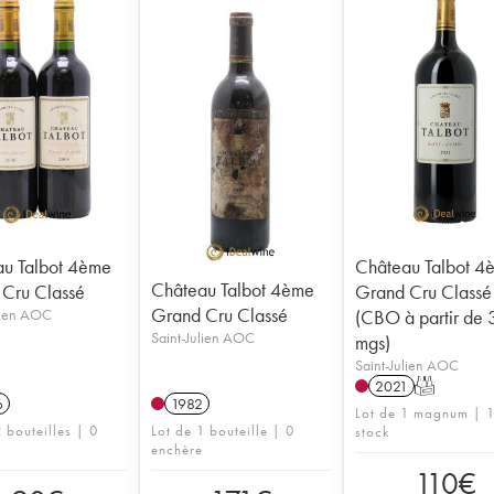
u Talbot 4ème
Château Talbot 4
Château Talbot 4ème
Cru Classé
Grand Cru Classé
Grand Cru Classé
lien AOC
(CBO à partir de 
Saint-Julien AOC
mgs)
Saint-Julien AOC
2021
T
6
1982
Lot de 1 magnum | 1
 bouteilles | 0
Lot de 1 bouteille | 0
stock
enchère
110
€