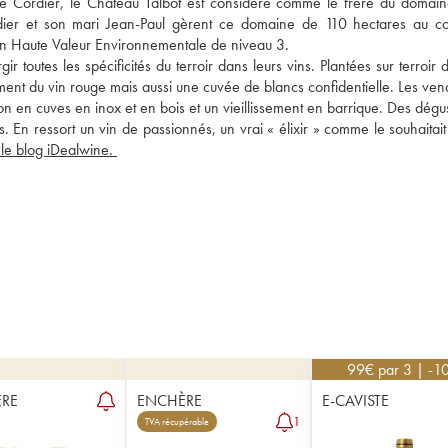
le Cordier, le Château Talbot est considéré comme le frère du domaine
ier et son mari Jean-Paul gèrent ce domaine de 110 hectares au c
tion Haute Valeur Environnementale de niveau 3. 
r toutes les spécificités du terroir dans leurs vins. Plantées sur terroir d
ment du vin rouge mais aussi une cuvée de blancs confidentielle. Les ven
ion en cuves en inox et en bois et un vieillissement en barrique. Des dégus
. En ressort un vin de passionnés, un vrai « élixir » comme le souhaitait
lire notre article sur le blog iDealwine. 
99
€
par 3 | -1
RE
ENCHÈRE
E-CAVISTE
1
TVA récupérable