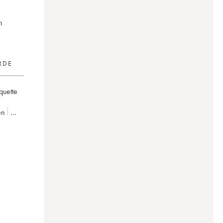
n
RDE
iquette
en