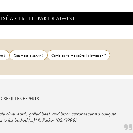
ISÉ & CERTIFIÉ PAR IDEALWINE
tu ?
Comment le servir ?
Combien va me coûter la livraison ?
ISENT LES EXPERTS...
tale olive, earth, grilled beef, and black currant-scented bouquet
 to full-bodied (...)" R. Parker (02/1998)