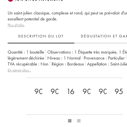
Un saint-julien classique, complexe et rond, qui peut se prévaloir d'u
excellent potentiel de garde.
Plus d'infos
DESCRIPTION DU LOT
DÉGUSTATION ET GA
Quantité :
1 bouteille
Observations :
1 Étiquette très marquée
,
1 Ét
légèrement déchirée
Niveau :
1
Normal
Provenance :
particulier
TVA récupérable :
non
Région :
Bordeaux
Appellation :
Saint-Juli
Classement :
4ème Grand Cru Classé
En savoir plus...
Propriétaire :
Famille Bignon-Cordier
90
90
16.5
90
90
95