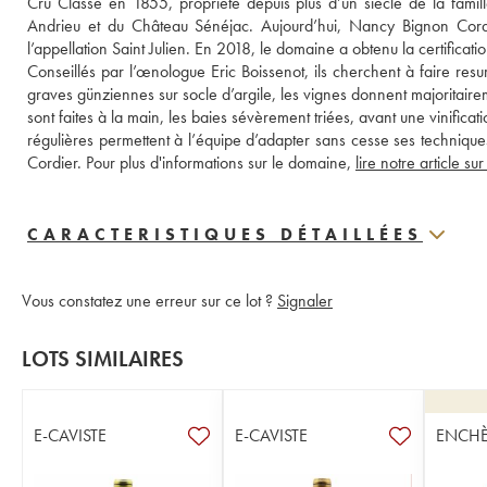
Cru Classé en 1855, propriété depuis plus d’un siècle de la famil
Andrieu et du Château Sénéjac. Aujourd’hui, Nancy Bignon Cord
l’appellation Saint Julien. En 2018, le domaine a obtenu la certifica
Conseillés par l’œnologue Eric Boissenot, ils cherchent à faire resurgi
graves günziennes sur socle d’argile, les vignes donnent majoritaire
sont faites à la main, les baies sévèrement triées, avant une vinificat
régulières permettent à l’équipe d’adapter sans cesse ses techniques
Cordier. Pour plus d'informations sur le domaine, 
CARACTERISTIQUES DÉTAILLÉES
Vous constatez une erreur sur ce lot ?
Signaler
LOTS SIMILAIRES
E-CAVISTE
E-CAVISTE
ENCHÈ