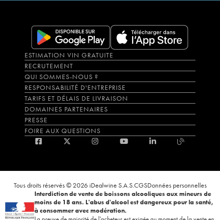
ESTIMATION VIN GRATUITE
RECRUTEMENT
QUI SOMMES-NOUS ?
RESPONSABILITÉ D'ENTREPRISE
TARIFS ET DÉLAIS DE LIVRAISON
DOMAINES PARTENAIRES
PRESSE
FOIRE AUX QUESTIONS
Tous droits réservés © 2026 iDealwine S.A.S.
CGS
Données personnelles
Interdiction de vente de boissons alcooliques aux mineurs de
moins de 18 ans. L'abus d'alcool est dangereux pour la santé,
à consommer avec modération.
La preuve de majorité de l'acheteur est exigée au moment de la vente en