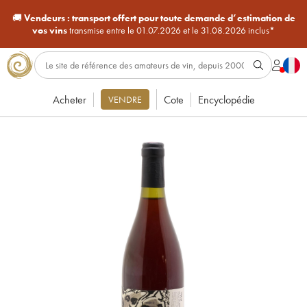
🚚
Vendeurs :
transport offert pour toute demande d’estimation de
vos vins
transmise entre le 01.07.2026 et le 31.08.2026 inclus*
Acheter
Cote
Encyclopédie
VENDRE