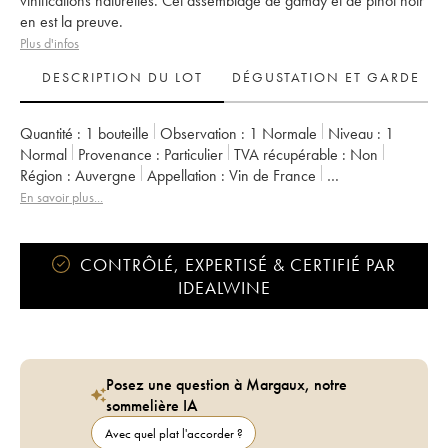
vinifications naturelles. Cet assemblage de gamay et de pinot noir
en est la preuve.
Plus d'infos
DESCRIPTION DU LOT
DÉGUSTATION ET GARDE
Quantité :
1 bouteille
Observation :
1 Normale
Niveau :
1
Normal
Provenance :
particulier
TVA récupérable :
non
Région :
Auvergne
Appellation :
Vin de France
Propriétaire :
Daniel Sage
En savoir plus...
CONTRÔLÉ, EXPERTISÉ & CERTIFIÉ PAR
IDEALWINE
Posez une question à Margaux, notre
sommelière IA
Avec quel plat l'accorder ?