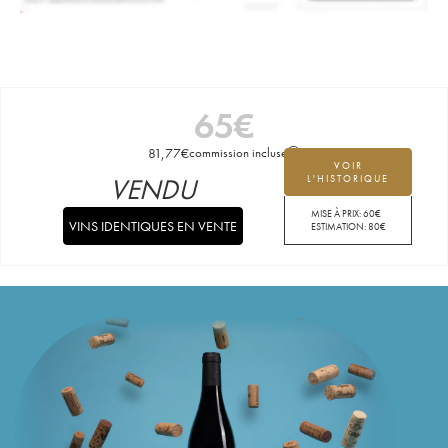
65
€
81,77
€
commission incluse
VOIR
VENDU
L'HISTORIQUE
MISE À PRIX:
60
€
VINS IDENTIQUES EN VENTE
ESTIMATION:
80
€