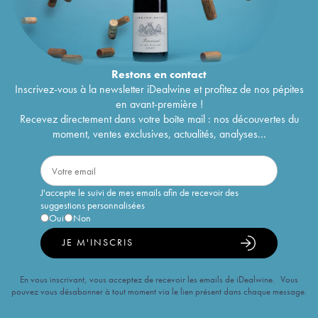
Restons en
contact
Inscrivez-vous à la newsletter iDealwine et profitez de nos pépites
en avant-première !
Recevez directement dans votre boîte mail : nos découvertes du
moment, ventes exclusives, actualités, analyses...
J'accepte le suivi de mes emails afin de recevoir des
suggestions personnalisées
Oui
Non
JE M'INSCRIS
En vous inscrivant, vous acceptez de recevoir les emails de iDealwine. Vous
pouvez vous désabonner à tout moment via le lien présent dans chaque message.