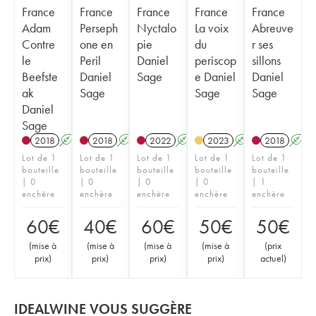
France
France
France
France
France
Adam
Perseph
Nyctalo
La voix
Abreuve
Contre
one en
pie
du
r ses
le
Peril
Daniel
periscop
sillons
Beefste
Daniel
Sage
e Daniel
Daniel
ak
Sage
Sage
Sage
Daniel
Sage
2018
A
K
2018
A
K
2022
A
K
2023
A
K
2018
A
Lot de 1
Lot de 1
Lot de 1
Lot de 1
Lot de 1
bouteille
bouteille
bouteille
bouteille
bouteille
| 0
| 0
| 0
| 0
| 1
enchère
enchère
enchère
enchère
enchère
60
€
40
€
60
€
50
€
50
€
(
mise à
(
mise à
(
mise à
(
mise à
(
prix
prix
)
prix
)
prix
)
prix
)
actuel
)
IDEALWINE VOUS SUGGÈRE