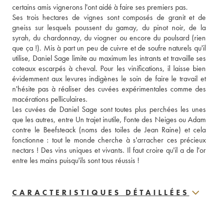
certains amis vignerons l'ont aidé à faire ses premiers pas. 
Ses trois hectares de vignes sont composés de granit et de 
gneiss sur lesquels poussent du gamay, du pinot noir, de la 
syrah, du chardonnay, du viogner ou encore du poulsard (rien 
que ça !). Mis à part un peu de cuivre et de soufre naturels qu'il 
utilise, Daniel Sage limite au maximum les intrants et travaille ses 
coteaux escarpés à cheval. Pour les vinifications, il laisse bien 
évidemment aux levures indigènes le soin de faire le travail et 
n'hésite pas à réaliser des cuvées expérimentales comme des 
macérations pelliculaires. 
Les cuvées de Daniel Sage sont toutes plus perchées les unes 
que les autres, entre Un trajet inutile, Fonte des Neiges ou Adam 
contre le Beefsteack (noms des toiles de Jean Raine) et cela 
fonctionne : tout le monde cherche à s'arracher ces précieux 
nectars ! Des vins uniques et vivants. Il faut croire qu'il a de l'or 
entre les mains puisqu'ils sont tous réussis !
CARACTERISTIQUES DÉTAILLÉES