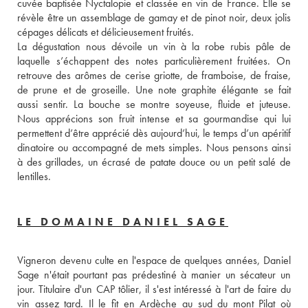
cuvée baptisée Nyctalopie et classée en vin de France. Elle se 
révèle être un assemblage de gamay et de pinot noir, deux jolis 
cépages délicats et délicieusement fruités. 
La dégustation nous dévoile un vin à la robe rubis pâle de 
laquelle s’échappent des notes particulièrement fruitées. On 
retrouve des arômes de cerise griotte, de framboise, de fraise, 
de prune et de groseille. Une note graphite élégante se fait 
aussi sentir. La bouche se montre soyeuse, fluide et juteuse. 
Nous apprécions son fruit intense et sa gourmandise qui lui 
permettent d’être apprécié dès aujourd’hui, le temps d’un apéritif 
dinatoire ou accompagné de mets simples. Nous pensons ainsi 
à des grillades, un écrasé de patate douce ou un petit salé de 
lentilles.
LE DOMAINE DANIEL SAGE
Vigneron devenu culte en l'espace de quelques années, Daniel 
Sage n'était pourtant pas prédestiné à manier un sécateur un 
jour. Titulaire d'un CAP tôlier, il s'est intéressé à l'art de faire du 
vin assez tard. Il le fit en Ardèche au sud du mont Pilat où 