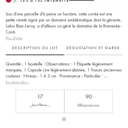
A
13
%
0.75
L
INTENSITÉ
Issu d'une parcelle d'à peine un hectare, cette cuvée est une
petite rareté signé par un domaine emblématique dont la gérante,
Lalou Bize-Leroy, a d'ailleurs co-géré le domaine de la Romanée-
Conti.
Plus d'infos
DESCRIPTION DU LOT
DÉGUSTATION ET GARDE
Quantité :
1 bouteille
Observations :
1 Étiquette légèrement
marquée
,
1 Capsule cire légèrement abimée
,
1 Traces anciennes
coulures
Niveau :
1
À 3 cm
Provenance :
particulier
TVA récupérable :
non
Région :
Bourgogne
En savoir plus...
Appellation :
Pommard
Propriétaire :
Leroy (Domaine)
17
90