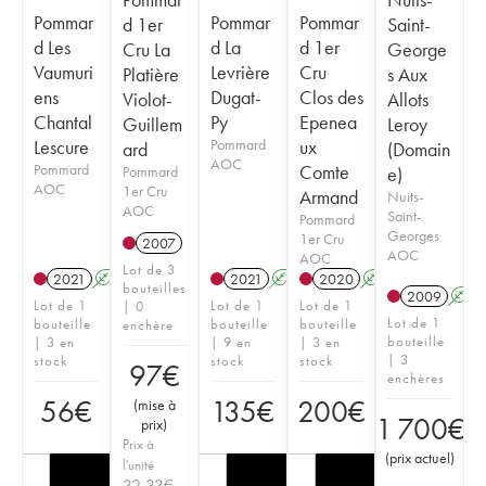
Pommar
Pommar
Pommar
d 1er
Saint-
d Les
d La
d 1er
Cru La
George
Vaumuri
Levrière
Cru
Platière
s Aux
ens
Dugat-
Clos des
Violot-
Allots
Chantal
Py
Epenea
Guillem
Leroy
Lescure
Pommard
ux
ard
(Domain
AOC
Pommard
Comte
Pommard
e)
AOC
1er Cru
Armand
Nuits-
AOC
Saint-
Pommard
Georges
1er Cru
2007
AOC
AOC
Lot de 3
2021
A
2021
A
2020
A
bouteilles
2009
A
Lot de 1
Lot de 1
Lot de 1
| 0
Lot de 1
bouteille
bouteille
bouteille
enchère
bouteille
| 3 en
| 9 en
| 3 en
| 3
stock
stock
stock
97
€
enchères
56
€
135
€
200
€
(
mise à
1 700
€
prix
)
Prix à
(
prix actuel
)
l'unité
32,33
€