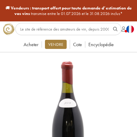
🚚
Vendeurs :
transport offert pour toute demande d’estimation de
vos vins
transmise entre le 01.07.2026 et le 31.08.2026 inclus*
Acheter
Cote
Encyclopédie
VENDRE