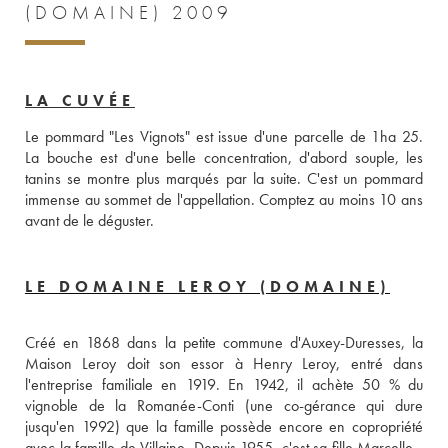
(DOMAINE) 2009
LA CUVÉE
Le pommard "Les Vignots" est issue d'une parcelle de 1ha 25. 
La bouche est d'une belle concentration, d'abord souple, les 
tanins se montre plus marqués par la suite. C'est un pommard 
immense au sommet de l'appellation. Comptez au moins 10 ans 
avant de le déguster.
LE DOMAINE LEROY (DOMAINE)
Créé en 1868 dans la petite commune d'Auxey-Duresses, la 
Maison Leroy doit son essor à Henry Leroy, entré dans 
l'entreprise familiale en 1919. En 1942, il achète 50 % du 
vignoble de la Romanée-Conti (une co-gérance qui dure 
jusqu'en 1992) que la famille possède encore en copropriété 
avec la famille de Villaine. Depuis 1955, c'est sa fille Marcelle -