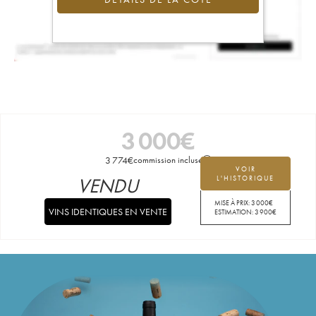
3 000
€
3 774
€
commission incluse
VOIR
VENDU
L'HISTORIQUE
MISE À PRIX:
3 000
€
VINS IDENTIQUES EN VENTE
ESTIMATION:
3 900
€