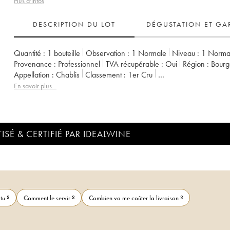
Plus d'infos
DESCRIPTION DU LOT
DÉGUSTATION ET GA
Quantité :
1 bouteille
Observation :
1 Normale
Niveau :
1
Norma
Provenance :
professionnel
TVA récupérable :
oui
Région :
Bour
Appellation :
Chablis
Classement :
1er Cru
Propriétaire :
Jean & Sébastien Dauvissat
En savoir plus...
ISÉ & CERTIFIÉ PAR IDEALWINE
tu ?
Comment le servir ?
Combien va me coûter la livraison ?