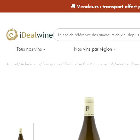
🚚
Vendeurs :
transport offert
Tous nos vins
Nos vins par région
Accueil
/
Acheter vins
/
Bourgogne
/