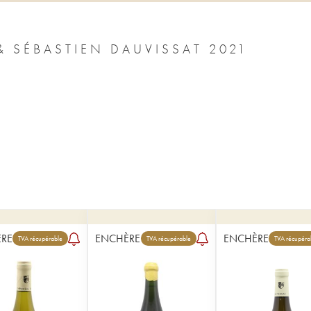
CHABLIS 1ER CRU VAILLONS JEAN & SÉBASTIEN DAUVISSAT 2021
RE
ENCHÈRE
ENCHÈRE
TVA récupérable
TVA récupérable
TVA récupéra