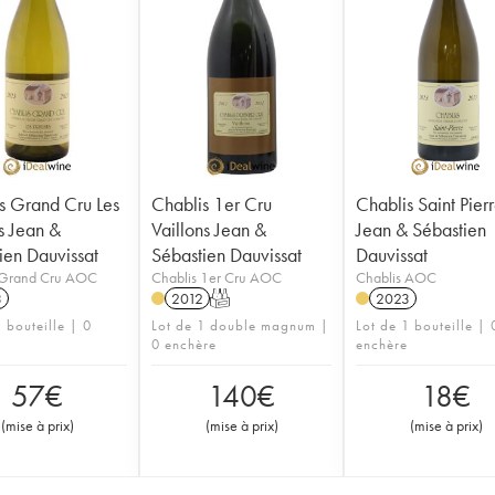
s Grand Cru Les
Chablis 1er Cru
Chablis Saint Pier
s Jean &
Vaillons Jean &
Jean & Sébastien
ien Dauvissat
Sébastien Dauvissat
Dauvissat
 Grand Cru AOC
Chablis 1er Cru AOC
Chablis AOC
3
2012
T
2023
 bouteille | 0
Lot de 1 double magnum |
Lot de 1 bouteille | 
0 enchère
enchère
57
€
140
€
18
€
(
mise à prix
)
(
mise à prix
)
(
mise à prix
)