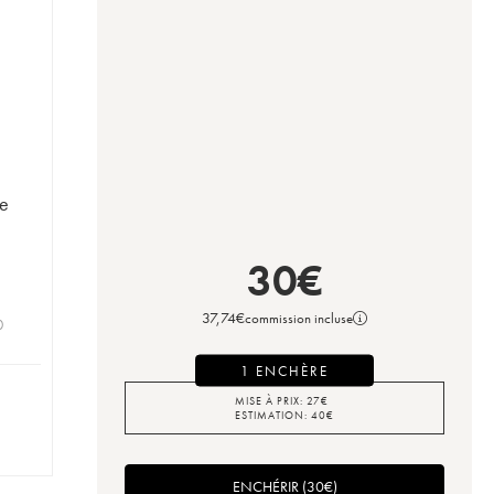
re
30
€
37,74
€
commission incluse
0
1 ENCHÈRE
MISE À PRIX:
27
€
ESTIMATION:
40
€
ENCHÉRIR
(
30
€
)