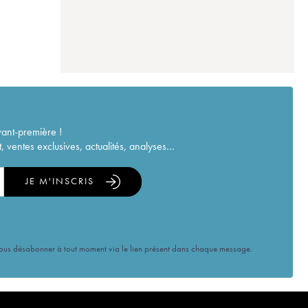
vant-première !
ventes exclusives, actualités, analyses...
JE M'INSCRIS
vous désabonner à tout moment via le lien présent dans chaque message.