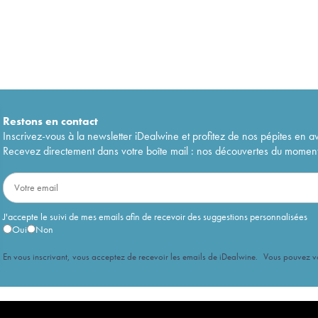
Restons en
contact
Inscrivez-vous à la newsletter iDealwine et profitez de nos pépites en a
Recevez directement dans votre boîte mail : nos découvertes du moment, 
J'accepte le suivi de mes emails afin de recevoir des suggestions personnalisées
Oui
Non
En vous inscrivant, vous acceptez de recevoir les emails de iDealwine. Vous pouvez 