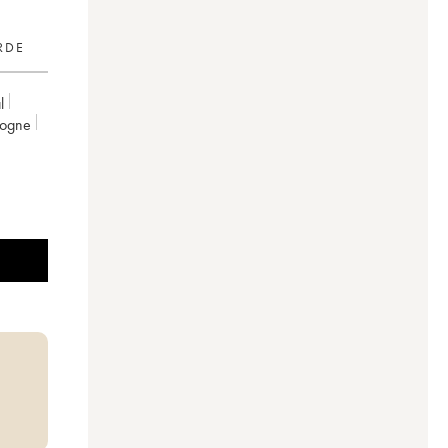
RDE
l
gogne