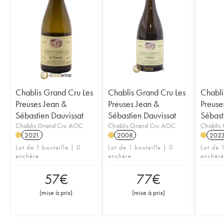
Chablis Grand Cru Les
Chablis Grand Cru Les
Chabli
Preuses Jean &
Preuses Jean &
Preuse
Sébastien Dauvissat
Sébastien Dauvissat
Sébast
Chablis Grand Cru AOC
Chablis Grand Cru AOC
Chablis
2021
2008
202
Lot de 1 bouteille | 0
Lot de 1 bouteille | 0
Lot de 1
enchère
enchère
enchère
57
€
77
€
(
mise à prix
)
(
mise à prix
)