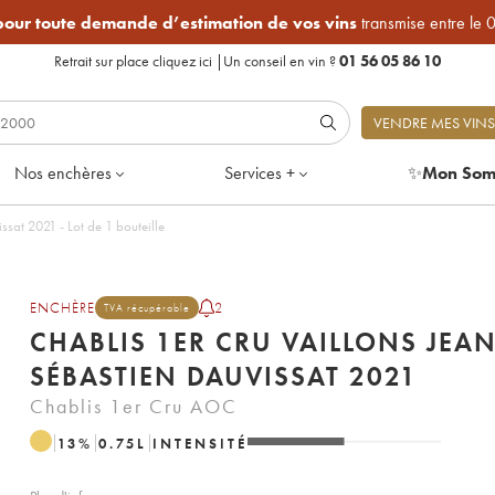
 pour toute demande d’estimation de vos vins
transmise entre le 
Retrait sur place
cliquez ici
|
Un conseil en vin ?
01 56 05 86 10
VENDRE MES VINS
Nos enchères
Services +
✨
Mon Som
Chablis 1er Cru Vaillons Jean & Sébastien Dauvissat 2021 - Lot de 1 bouteille
ENCHÈRE
2
TVA récupérable
CHABLIS 1ER CRU VAILLONS JEAN
SÉBASTIEN DAUVISSAT 2021
Chablis 1er Cru AOC
13
%
0.75
L
INTENSITÉ